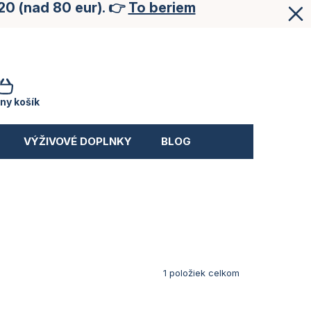
20 (nad 80 eur). 👉
To beriem
NÁKUPNÝ
KOŠÍK
ny košík
VÝŽIVOVÉ DOPLNKY
BLOG
1
položiek celkom