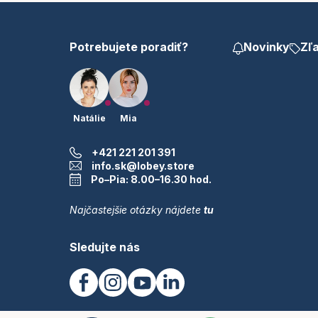
i
e
Potrebujete poradiť?
Novinky
Zľ
Natálie
Mia
+421 221 201 391
info.sk@lobey.store
Po–Pia: 8.00–16.30 hod.
Najčastejšie otázky nájdete
tu
Sledujte nás