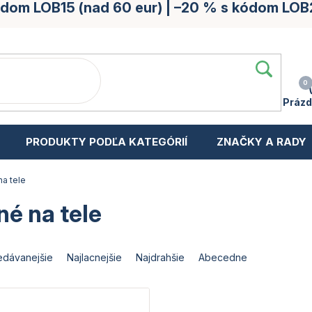
kódom LOB15 (nad 60 eur) | –20 % s kódom LOB
Prázd
PRODUKTY PODĽA KATEGÓRIÍ
ZNAČKY A RADY
na tele
é na tele
edávanejšie
Najlacnejšie
Najdrahšie
Abecedne