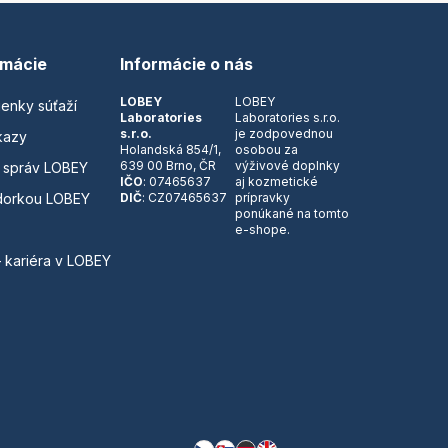
rmácie
Informácie o nás
LOBEY
LOBEY
ienky súťaží
Laboratories
Laboratories s.r.o.
s.r.o.
je zodpovednou
kazy
Holandská 854/1,
osobou za
639 00 Brno, ČR
výživové doplnky
 správ LOBEY
IČO
: 07465637
aj kozmetické
dorkou LOBEY
DIČ
: CZ07465637
prípravky
ponúkané na tomto
e-shope.
– kariéra v LOBEY