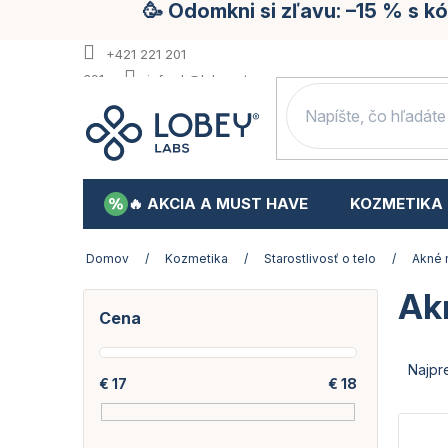
🥳 Odomkni si zľavu: –15 % s 
Prejsť
na
obsah
+421 221 201
391
info.sk@lobey.store
🔥 AKCIA A MUST HAVE
KOZMETIKA
Domov
/
Kozmetika
/
Starostlivosť o telo
/
Akné 
Akn
B
Cena
o
č
R
n
a
Najpr
€
17
€
18
ý
d
p
e
V
a
n
ý