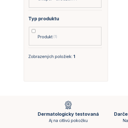
l
á
d
a
Typ produktu
c
i
e
Produkt
1
p
r
v
k
Zobrazených položiek:
1
y
v
ý
p
i
s
u
Z
á
p
Dermatologicky testovaná
Darče
ä
Aj na citlivú pokožku
Na
t