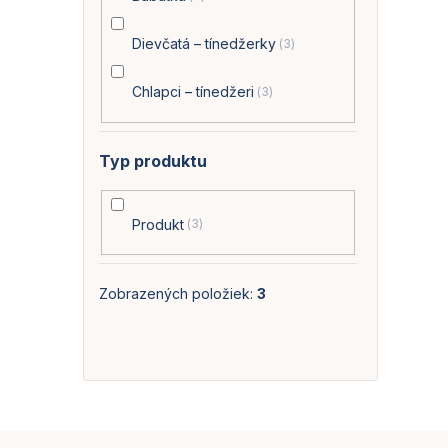
Dievčatá – tínedžerky
3
Chlapci – tínedžeri
3
O
v
Typ produktu
l
á
d
Produkt
3
a
c
i
e
Zobrazených položiek:
3
p
r
v
k
y
v
ý
p
Z