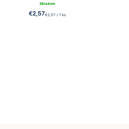
Skladom
€2,57
Jednotková
€2,57 / 1 ks
cena: