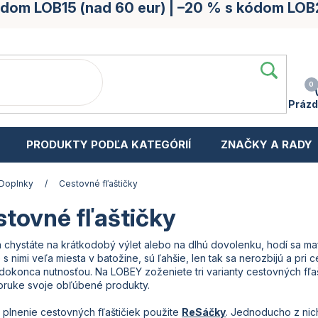
kódom LOB15 (nad 60 eur) | –20 % s kódom LOB
Prázd
PRODUKTY PODĽA KATEGÓRIÍ
ZNAČKY A RADY
Doplnky
/
Cestovné fľaštičky
tovné fľaštičky
a chystáte na krátkodobý výlet alebo na dlhú dovolenku, hodí sa ma
e s nimi veľa miesta v batožine, sú ľahšie, len tak sa nerozbijú a pr
 dokonca nutnosťou.
Na LOBEY zoženiete tri varianty cestovných fľ
oruke svoje obľúbené produkty.
plnenie cestovných fľaštičiek použite
ReSáčky
. Jednoducho z nic