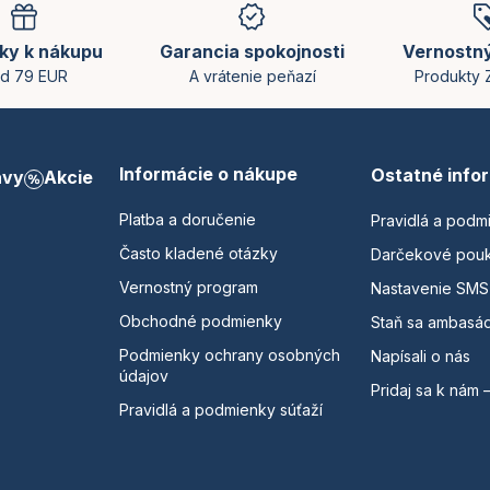
ky k nákupu
Garancia spokojnosti
Vernostn
d 79 EUR
A vrátenie peňazí
Produkty
Informácie o nákupe
Ostatné info
avy
Akcie
Platba a doručenie
Pravidlá a podm
Často kladené otázky
Darčekové pou
Vernostný program
Nastavenie SMS
Obchodné podmienky
Staň sa ambasá
Podmienky ochrany osobných
Napísali o nás
údajov
Pridaj sa k nám 
Pravidlá a podmienky súťaží