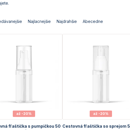
jete.
edávanejšie
Najlacnejšie
Najdrahšie
Abecedne
až -20%
až -20%
vná fľaštička s pumpičkou 50
Cestovná fľaštička so sprejom 