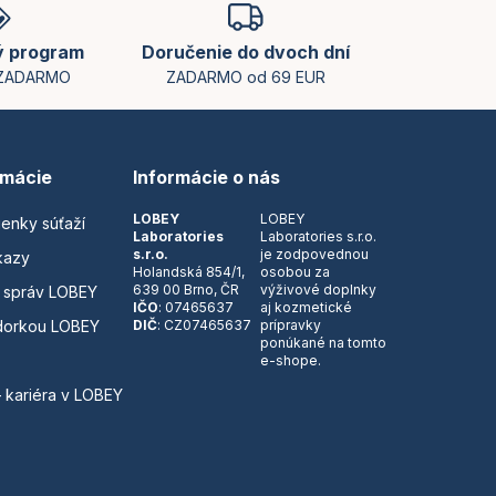
ý program
Doručenie do dvoch dní
 ZADARMO
ZADARMO od 69 EUR
rmácie
Informácie o nás
LOBEY
LOBEY
ienky súťaží
Laboratories
Laboratories s.r.o.
s.r.o.
je zodpovednou
kazy
Holandská 854/1,
osobou za
639 00 Brno, ČR
výživové doplnky
 správ LOBEY
IČO
: 07465637
aj kozmetické
dorkou LOBEY
DIČ
: CZ07465637
prípravky
ponúkané na tomto
e-shope.
– kariéra v LOBEY