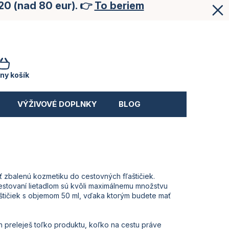
20 (nad 80 eur). 👉
To beriem
NÁKUPNÝ
KOŠÍK
ny košík
VÝŽIVOVÉ DOPLNKY
BLOG
ť zbalenú kozmetiku do cestovných fľaštičiek.
i cestovaní lietadlom sú kvôli maximálnemu množstvu
aštičiek s objemom 50 ml, vďaka ktorým budete mať
h preleješ toľko produktu, koľko na cestu práve