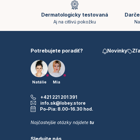
i
á
s
p
u
Dermatologicky testovaná
Darče
ä
Aj na citlivú pokožku
Na
t
i
e
Potrebujete poradiť?
Novinky
Zľ
Natálie
Mia
+421 221 201 391
info.sk@lobey.store
Po–Pia: 8.00–16.30 hod.
Najčastejšie otázky nájdete
tu
Sledujte nás