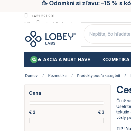
🥳 Odomkni si zľavu: –15 % s 
Prejsť
na
obsah
+421 221 201
391
info.sk@lobey.store
🔥 AKCIA A MUST HAVE
KOZMETIKA
Domov
/
Kozmetika
/
Produkty podľa kategórií
/
Ces
B
Cena
o
č
Či už s
n
Ušetrít
tekutín
€
2
€
3
ý
vždy p
p
a
TIP!
Na 