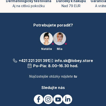
ä
Dermatologicky testovaná
Darčeky k nákupu
Garancia
v
t
v
Aj na citlivú pokožku
Nad 79 EUR
A vrát
k
i
y
a
v
e
n
ý
p
Potrebujete poradiť?
i
i
e
s
u
Natálie
Mia
+421 221 201 391
info.sk@lobey.store
Po–Pia: 8.00–16.30 hod.
Najčastejšie otázky nájdete
tu
Sledujte nás