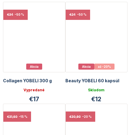
€34
–50 %
€24
–50 %
Akcia
Akcia
až -20%
Collagen YOBELI 300 g
Beauty YOBELI 60 kapsúl
Vypredané
Skladom
€17
€12
€31,60
–15 %
€30,90
–20 %