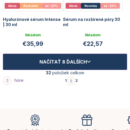
Akcia
Bestseller
až -20%
Akcia
Novinka
až -20%
Hyalurónové sérum Intense
Sérum na rozšírené póry 30
| 30 ml
ml
Priemerné
Priemerné
Skladom
Skladom
hodnotenie
hodnotenie
€35,99
€22,57
produktu
produktu
je
je
5,0
5,0
z
z
NAČÍTAŤ 8 ĎALŠÍCH
5
5
hviezdičiek.
hviezdičiek.
O
32
položiek celkom
v
S
hore
1
2
l
t
á
d
r
a
á
c
i
Z
n
e
á
k
p
p
r
o