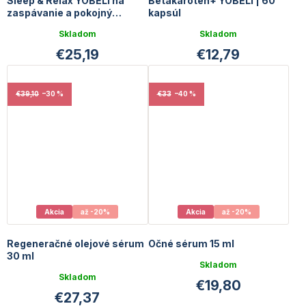
Sleep & Relax YOBELI na
Betakarotén+ YOBELI | 60
zaspávanie a pokojný
kapsúl
spánok
Skladom
Skladom
€25,19
€12,79
€39,10
–30 %
€33
–40 %
Akcia
až -20%
Akcia
až -20%
Regeneračné olejové sérum
Očné sérum 15 ml
30 ml
Skladom
Skladom
€19,80
€27,37