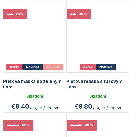
€14
–40 %
€14
–30 %
Akcia
Novinka
až -20%
Akcia
Novinka
Pleťová maska so zeleným
Pleťová maska s ružovým
ílom
ílom
Skladom
Skladom
€8,40
€9,80
Jednotková
Jednotková
€16,80 / 100 ml
€19,60 / 100 ml
cena:
cena:
€33,96
–40 %
€33,96
–40 %