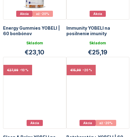
Akcia
až -20%
Akcia
Energy Gummies YOBELI |
Immunity YOBELI na
60 bonbónov
posilnenie imunity
Skladom
Skladom
€23,10
€25,19
€27,99
–10 %
€15,99
–20 %
Akcia
Akcia
až -20%