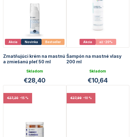
r
o
o
v
d
u
k
t
o
Akcia
Novinka
Bestseller
Akcia
až -20%
v
Zmatňujúci krém na mastnú
Šampón na mastné vlasy
a zmiešanú pleť 50 ml
200 ml
Skladom
Skladom
€28,40
€10,64
€27,20
–15 %
€27,99
–10 %