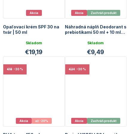
Akcia
Akcia
Zachráň produkt
Opaľovací krém SPF 30 na
Náhradná náplň Deodorant s
tvár | 50 ml
prebiotikami 50 ml + 10 ml
GRATIS - EXP 11/2026
Priemerné
Priemerné
Skladom
Skladom
hodnotenie
hodnotenie
€19,19
€9,49
produktu
produktu
je
je
5,0
5,0
z
z
€18
–30 %
€24
–30 %
5
5
hviezdičiek.
hviezdičiek.
Akcia
až -20%
Akcia
Zachráň produkt