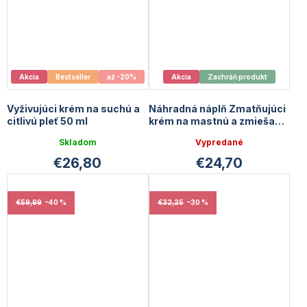
Akcia
Bestseller
až -20%
Akcia
Zachráň produkt
Vyživujúci krém na suchú a
Náhradná náplň Zmatňujúci
citlivú pleť 50 ml
krém na mastnú a zmiešanú
pleť 50 ml + 10 ml GRATIS |
Skladom
Vypredané
Exp. 11/2026
€26,80
€24,70
€59,99
–40 %
€32,25
–30 %