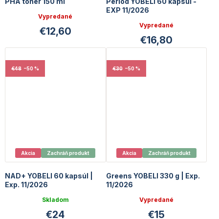
PHA toner 150 ml
Period YOBELI 60 kapsúl -
EXP 11/2026
Vypredané
Vypredané
€12,60
€16,80
€48
–50 %
€30
–50 %
Akcia
Zachráň produkt
Akcia
Zachráň produkt
NAD+ YOBELI 60 kapsúl |
Greens YOBELI 330 g | Exp.
Exp. 11/2026
11/2026
Skladom
Vypredané
€24
€15