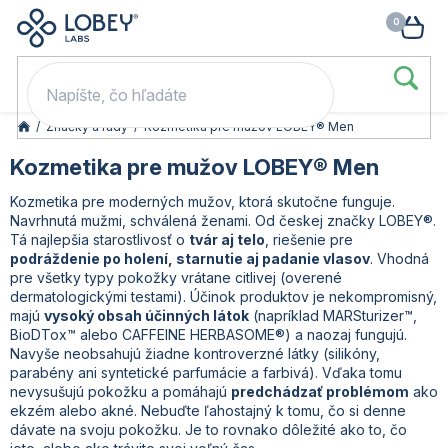
🥳 Odomkni si zľavu: –15 % s kódom LOB15 (nad 60 eur) | –20 % s
Prejsť
NÁK
kódom LOB20 (nad 80 eur). 👉
To beriem
na
KOŠ
obsah
/
Značky a rady
/
Kozmetika pre mužov LOBEY® Men
Kozmetika pre mužov LOBEY® Men
Kozmetika pre moderných mužov, ktorá skutočne funguje.
Navrhnutá mužmi, schválená ženami. Od českej značky LOBEY®.
Tá najlepšia starostlivosť o
tvár aj telo
, riešenie pre
podráždenie po holení, starnutie aj padanie vlasov
. Vhodná
pre všetky typy pokožky vrátane citlivej (overené
dermatologickými testami). Účinok produktov je nekompromisný,
majú
vysoký obsah účinných látok
(napríklad MARSturizer™,
BioDTox™ alebo CAFFEINE HERBASOME®) a naozaj fungujú.
Navyše neobsahujú žiadne kontroverzné látky (silikóny,
parabény ani syntetické parfumácie a farbivá). Vďaka tomu
nevysušujú pokožku a pomáhajú
predchádzať problémom
ako
ekzém alebo akné. Nebuďte ľahostajný k tomu, čo si denne
dávate na svoju pokožku. Je to rovnako dôležité ako to, čo