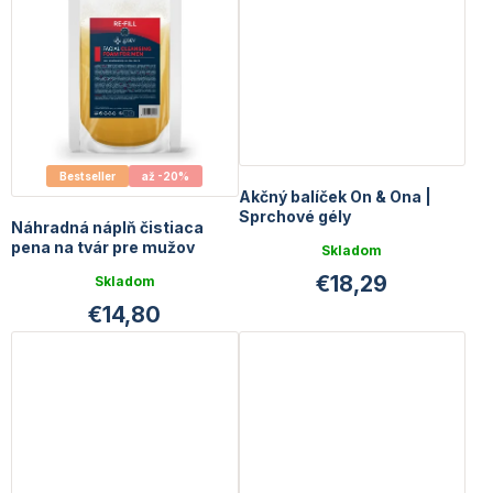
Bestseller
až -20%
Akčný balíček On & Ona |
Sprchové gély
Náhradná náplň čistiaca
pena na tvár pre mužov
Skladom
€18,29
Skladom
€14,80