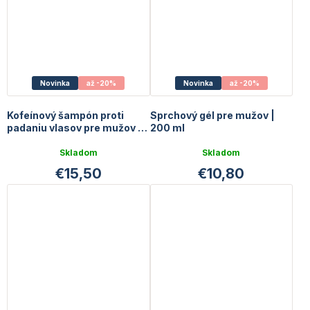
Novinka
až -20%
Novinka
až -20%
Kofeínový šampón proti
Sprchový gél pre mužov |
padaniu vlasov pre mužov |
200 ml
200 ml
Priemerné
Priemerné
Skladom
Skladom
hodnotenie
hodnotenie
€15,50
€10,80
produktu
produktu
je
je
5,0
4,0
z
z
5
5
hviezdičiek.
hviezdičiek.