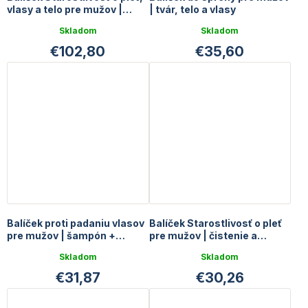
vlasy a telo pre mužov |
| tvár, telo a vlasy
KOMPLET
Skladom
Skladom
€102,80
€35,60
Balíček proti padaniu vlasov
Balíček Starostlivosť o pleť
pre mužov | šampón +
pre mužov | čistenie a
tonikum
hydratácia
Skladom
Skladom
€31,87
€30,26