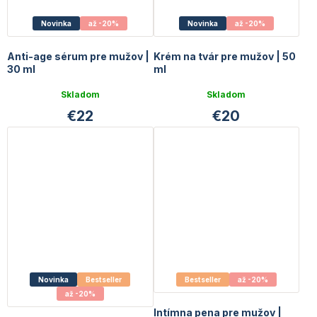
Novinka
až -20%
Novinka
až -20%
Anti-age sérum pre mužov |
Krém na tvár pre mužov | 50
30 ml
ml
Priemerné
Priemerné
Skladom
Skladom
hodnotenie
hodnotenie
€22
€20
produktu
produktu
je
je
5,0
5,0
z
z
5
5
hviezdičiek.
hviezdičiek.
Novinka
Bestseller
Bestseller
až -20%
až -20%
Intímna pena pre mužov |