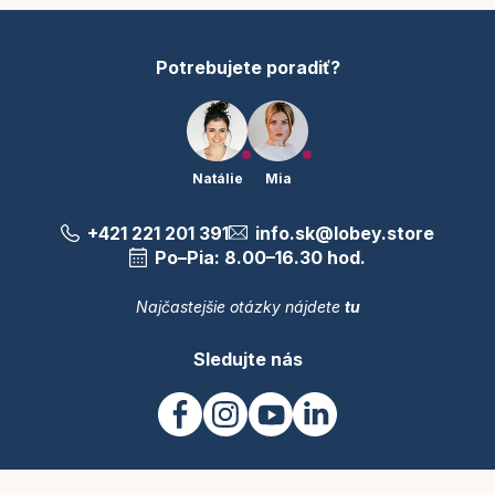
i
e
Potrebujete poradiť?
Natálie
Mia
+421 221 201 391
info.sk@lobey.store
Po–Pia: 8.00–16.30 hod.
Najčastejšie otázky nájdete
tu
Sledujte nás