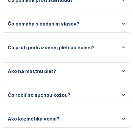
p
i
s
u
Čo pomáha s padaním vlasov?
Čo proti podráždenej pleti po holení?
Ako na mastnú pleť?
Čo robiť so suchou kožou?
Ako kozmetika vonia?