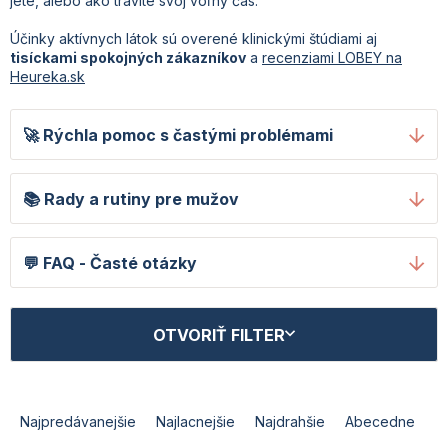
jete, alebo ako trávite svoj voľný čas.
Účinky aktívnych látok sú overené klinickými štúdiami aj
tisíckami spokojných zákazníkov
a
recenziami LOBEY na
Heureka.sk
🚀 Rýchla pomoc s častými problémami
📚 Rady a rutiny pre mužov
💬 FAQ - Časté otázky
V
OTVORIŤ FILTER
ý
p
i
R
s
a
Najpredávanejšie
Najlacnejšie
Najdrahšie
Abecedne
p
d