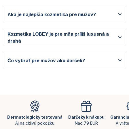
Aká je najlepšia kozmetika pre mužov?
Kozmetika LOBEY je pre mňa príliš luxusná a
drahá
Čo vybrať pre mužov ako darček?
Z
á
p
ä
Dermatologicky testovaná
Darčeky k nákupu
Garancia
t
Aj na citlivú pokožku
Nad 79 EUR
A vrát