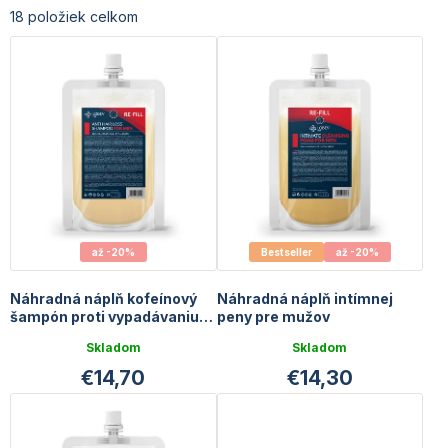
r
e
18
položiek celkom
o
n
d
i
u
e
k
p
t
r
o
o
v
d
u
k
t
o
až -20%
Bestseller
až -20%
v
Náhradná náplň kofeínový
Náhradná náplň intímnej
šampón proti vypadávaniu
peny pre mužov
vlasov pre mužov
Skladom
Skladom
€14,70
€14,30