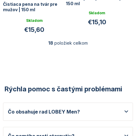
150 ml
Čistiaca pena na tvár pre
mužov | 150 ml
Skladom
Priemerné
Skladom
€15,10
hodnotenie
€15,60
produktu
je
5,0
18
položiek celkom
O
z
v
5
l
hviezdičiek.
á
d
a
c
i
Rýchla pomoc s častými problémami
e
p
r
v
Čo obsahuje rad LOBEY Men?
k
y
v
ý
Čo pomáha proti starnutiu?