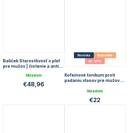
Novinka
Bestseller
Balíček Starostlivosť o pleť
až -20%
pre mužov | čistenie a anti-
age
Kofeínové tonikum proti
Skladom
padaniu vlasov pre mužov |
€48,96
90 ml
Priemerné
Skladom
hodnotenie
€22
produktu
je
5,0
z
5
hviezdičiek.