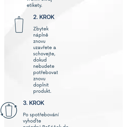
etikety.
2. KROK
Zbytek
náplně
znovu
uzavřete a
schovejte,
dokud
nebudete
potřebovat
znovu
doplnit
produkt.
3. KROK
Po spotřebování
vyhoďte