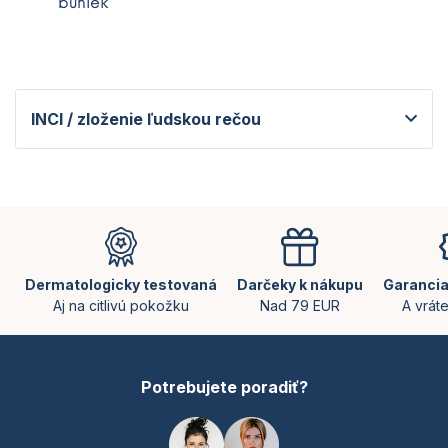
buniek
INCI / zloženie ľudskou rečou
Z
á
p
ä
Dermatologicky testovaná
Darčeky k nákupu
Garancia
t
Aj na citlivú pokožku
Nad 79 EUR
A vrát
i
e
Potrebujete poradiť?