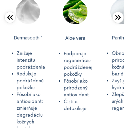
Dermasooth™
Panthe
Aloe vera
Znižuje
Obnovu
Podporuje
intenzitu
prirod
regeneráciu
podráždenia
kožnú
podráždenej
Redukuje
bariéru
pokožky
podráždenú
Zvyšuje
Pôsobí ako
pokožku
hydrat
prirodzený
Pôsobí ako
Zlepšuj
antioxidant
antioxidant:
urýchľu
Čistí a
zmierňuje
regene
detoxikuje
degradáciu
kožných