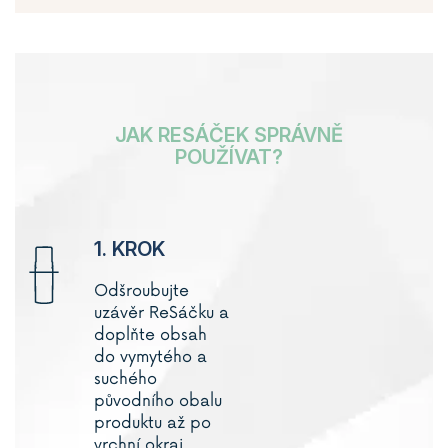
JAK RESÁČEK SPRÁVNĚ
POUŽÍVAT?
1. KROK
Odšroubujte
uzávěr
ReSáčku
a
doplňte obsah
do vymytého a
suchého
původního obalu
produktu až po
vrchní okraj