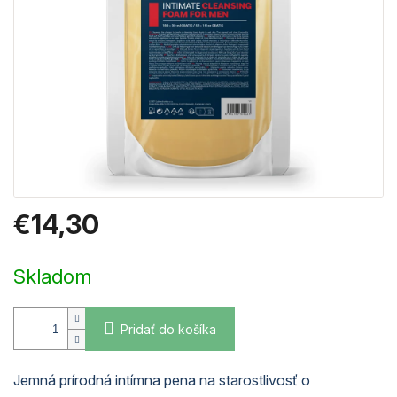
€14,30
Jednotková
cena:
Skladom
Pridať do košíka
Jemná prírodná intímna pena na starostlivosť o