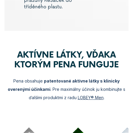
prázdný
ReSáček
do
tříděného plastu.
AKTÍVNE LÁTKY, VĎAKA
KTORÝM PENA FUNGUJE
Pena obsahuje
patentované aktívne látky s klinicky
overenými účinkami
. Pre maximálny účinok ju kombinujte s
ďalšími produktmi z radu
LOBEY® Men
.