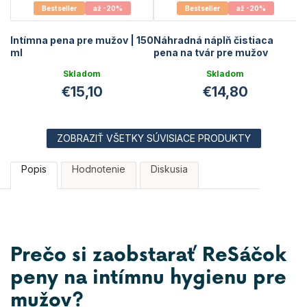
Bestseller
až -20%
Bestseller
až -20%
Intímna pena pre mužov | 150
Náhradná náplň čistiaca
ml
pena na tvár pre mužov
Skladom
Skladom
€15,10
€14,80
ZOBRAZIŤ VŠETKY SÚVISIACE PRODUKTY
Popis
Hodnotenie
Diskusia
Prečo si zaobstarať ReSáčok
peny na intímnu hygienu pre
mužov?