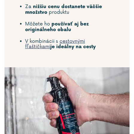
Za
nižšiu cenu dostanete väčšie
produktu
množstvo
Môžete ho
používať aj bez
originálneho obalu
V kombinácii s
cestovnými
fľaštičkami
je ideálny na cesty