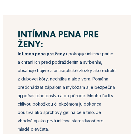
d
a
c
i
e
p
INTÍMNA PENA PRE
r
ŽENY:
v
k
Intímna pena pre ženy
upokojuje intímne partie
y
v
a chráni ich pred podráždením a svrbením,
ý
obsahuje hojivé a antiseptické zložky ako extrakt
p
i
z dubovej kôry, nechtíka a aloe vera. Pomáha
s
predchádzať zápalom a mykózam a je bezpečná
u
aj počas tehotenstva a po pôrode. Mnoho ľudí s
citlivou pokožkou či ekzémom ju dokonca
používa ako sprchový gél na celé telo. Je
vhodná aj ako prvá intímna starostlivosť pre
mladé dievčatá.