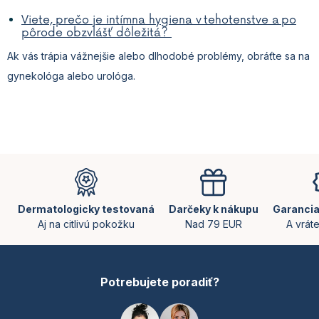
Viete, prečo je intímna hygiena v tehotenstve a po
pôrode obzvlášť dôležitá?
Ak vás trápia vážnejšie alebo dlhodobé problémy, obráťte sa na
gynekológa alebo urológa.
Z
á
p
ä
Dermatologicky testovaná
Darčeky k nákupu
Garancia
t
Aj na citlivú pokožku
Nad 79 EUR
A vrát
i
e
Potrebujete poradiť?