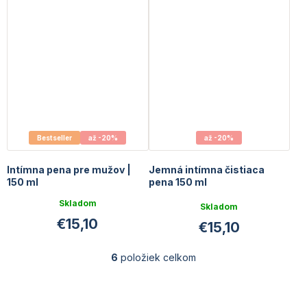
Bestseller
až -20%
až -20%
Intímna pena pre mužov |
Jemná intímna čistiaca
150 ml
pena 150 ml
Priemerné
Skladom
Skladom
hodnotenie
€15,10
€15,10
produktu
je
5,0
6
položiek celkom
O
z
v
5
l
hviezdičiek.
á