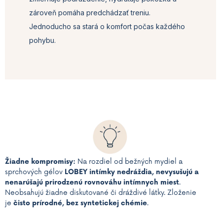
zároveň pomáha predchádzať treniu.
Jednoducho sa stará o komfort počas každého
pohybu.
Žiadne kompromisy:
Na rozdiel od bežných mydiel a
sprchových gélov
LOBEY intímky nedráždia, nevysušujú a
nenarúšajú prirodzenú rovnováhu intímnych miest
.
Neobsahujú žiadne diskutované či dráždivé látky. Zloženie
je
čisto prírodné, bez syntetickej chémie
.