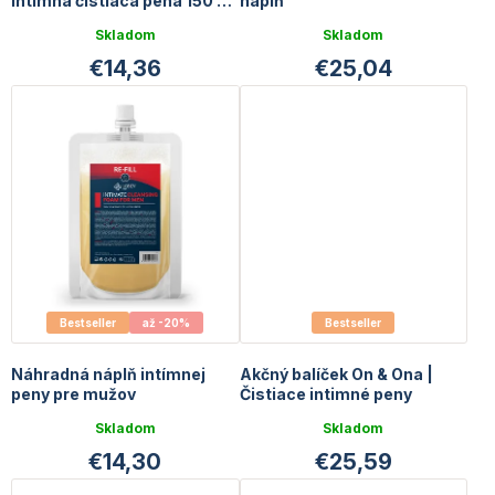
intímna čistiaca pena 150 ml
náplň
+ 30 ml GRATIS
Skladom
Skladom
€14,36
€25,04
Bestseller
až -20%
Bestseller
Náhradná náplň intímnej
Akčný balíček On & Ona |
peny pre mužov
Čistiace intimné peny
Skladom
Skladom
€14,30
€25,59