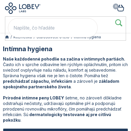
🥳 Odomkni si zľavu: –15 % s kódom LOB15 (nad 60 eur) | –20 % s
Prejsť
NÁK
kódom LOB20 (nad 80 eur). 👉
To beriem
na
KOŠ
obsah
/
Kozmetika
/
Starostlivosť o telo
/
Intímna hygiena
Intímna hygiena
Naše každodenné pohodlie sa začína v intímnych partiách.
Často ich v sprche odbavíme len rýchlym opláchnutím, pritom ich
sviežosť ovplyvňuje našu náladu, komfort aj sebavedomie.
Správna hygiena však nie je len o čistote. Pomáha tiež
predchádzať zápachu, infekciám
a zároveň je
základom
spokojného partnerského života
.
Prírodné intímne peny LOBEY
šetrne, no zároveň dôkladne
odstraňujú nečistoty, udržiavajú optimálne pH a podporujú
prirodzenú rovnováhu mikroflóry, čím pomáhajú predchádzať
infekciám. Sú
dermatologicky testované aj pre citlivú
pokožku
.