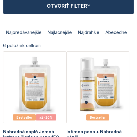
V
OTVORIŤ FILTER
ý
p
i
R
s
a
Najpredávanejšie
Najlacnejšie
Najdrahšie
Abecedne
p
d
r
e
6
položiek celkom
o
n
d
i
u
e
k
p
t
r
o
o
v
d
u
k
t
o
Bestseller
až -20%
Bestseller
v
Náhradná náplň Jemná
Intímna pena + Náhradná