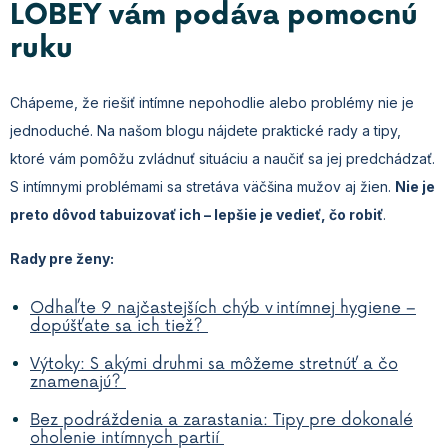
LOBEY vám podáva pomocnú
ruku
Chápeme, že riešiť intímne nepohodlie alebo problémy nie je
jednoduché. Na našom blogu nájdete praktické rady a tipy,
ktoré vám pomôžu zvládnuť situáciu a naučiť sa jej predchádzať.
S intímnymi problémami sa stretáva väčšina mužov aj žien.
Nie je
preto dôvod tabuizovať ich – lepšie je vedieť, čo robiť
.
Rady pre ženy:
Odhaľte 9 najčastejších chýb v intímnej hygiene –
dopúšťate sa ich tiež?
Výtoky: S akými druhmi sa môžeme stretnúť a čo
znamenajú?
Bez podráždenia a zarastania: Tipy pre dokonalé
oholenie intímnych partií