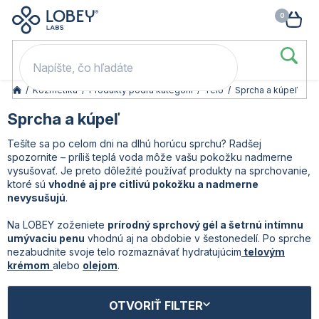
🥳 Odomkni si zľavu: –15 % s kódom LOB15 (nad 60 eur) | –20 % s
Prejsť
NÁK
kódom LOB20 (nad 80 eur). 👉
To beriem
na
KOŠ
obsah
/
Kozmetika
/
Produkty podľa kategórií
/
Telo
/
Sprcha a kúpeľ
Sprcha a kúpeľ
Tešíte sa po celom dni na dlhú horúcu sprchu? Radšej
spozornite – príliš teplá voda môže vašu pokožku nadmerne
vysušovať. Je preto dôležité používať produkty na sprchovanie,
ktoré sú
vhodné aj pre citlivú pokožku a nadmerne
nevysušujú
.
Na LOBEY zoženiete
prírodný sprchový gél a šetrnú intímnu
umývaciu penu
vhodnú aj na obdobie v šestonedelí. Po sprche
nezabudnite svoje telo rozmaznávať hydratujúcim
telovým
krémom
alebo
olejom
.
V
OTVORIŤ FILTER
ý