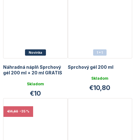
5
hviezdičiek.
Novinka
1 + 1
Náhradná náplň Sprchový
Sprchový gél 200 ml
gél 200 ml + 20 ml GRATIS
Priemerné
Skladom
Priemerné
hodnotenie
Skladom
€10,80
hodnotenie
produktu
€10
produktu
je
je
4,7
5,0
z
z
5
€14,60
–35 %
5
hviezdičiek.
hviezdičiek.