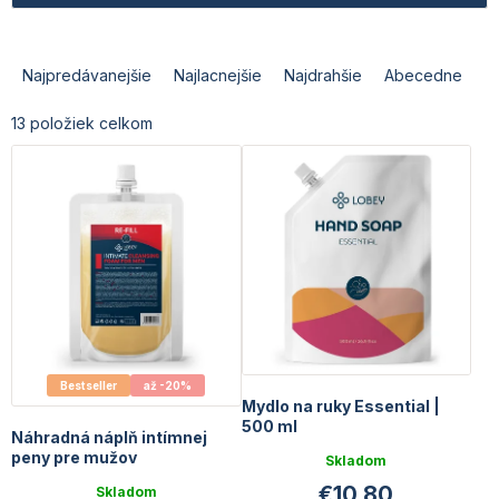
p
i
R
s
a
Najpredávanejšie
Najlacnejšie
Najdrahšie
Abecedne
p
d
r
e
13
položiek celkom
o
n
d
i
u
e
k
p
t
r
o
o
v
d
u
k
t
o
Bestseller
až -20%
Mydlo na ruky Essential |
v
500 ml
Náhradná náplň intímnej
peny pre mužov
Skladom
€10,80
Skladom