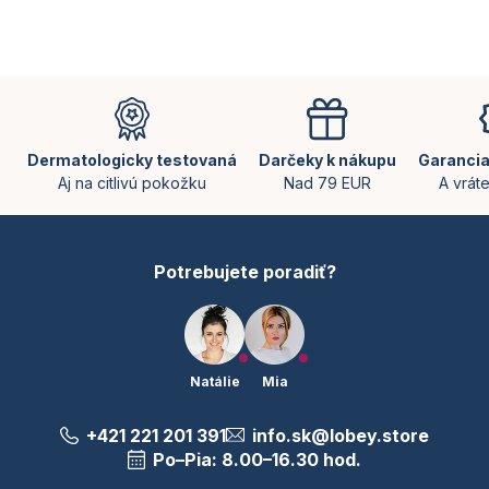
v
l
á
d
Z
a
á
c
p
i
e
ä
Dermatologicky testovaná
Darčeky k nákupu
Garancia
p
t
Aj na citlivú pokožku
Nad 79 EUR
A vrát
r
i
v
e
k
y
Potrebujete poradiť?
v
ý
p
i
s
u
Natálie
Mia
+421 221 201 391
info.sk@lobey.store
Po–Pia: 8.00–16.30 hod.