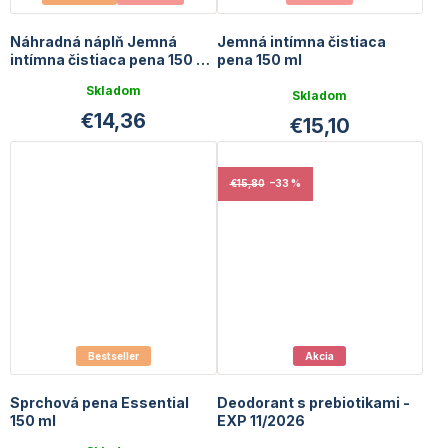
Náhradná náplň Jemná
Jemná intímna čistiaca
intímna čistiaca pena 150 ml
pena 150 ml
+ 30 ml GRATIS
Priemerné
Skladom
Skladom
hodnotenie
€14,36
€15,10
produktu
je
5,0
z
€15,80
–33 %
5
hviezdičiek.
Bestseller
Akcia
Sprchová pena Essential
Deodorant s prebiotikami -
150 ml
EXP 11/2026