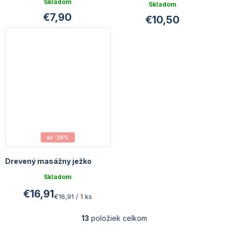
Priemerné
Skladom
Skladom
hodnotenie
€7,90
€10,50
produktu
je
4,7
z
5
hviezdičiek.
až -20%
Drevený masážny ježko
Skladom
€16,91
Jednotková
€16,91 / 1 ks
cena:
13
položiek celkom
O