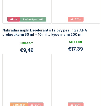
Akcia
Zachráň produkt
až -20%
Náhradná náplň Deodorant s
Telový peeling s AHA
prebiotikami 50 ml + 10 ml
kyselinami 200 ml
GRATIS - EXP 11/2026
Priemerné
Skladom
Skladom
hodnotenie
€17,39
€9,49
produktu
je
5,0
z
5
hviezdičiek.
Bestseller
až -20%
až -20%