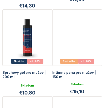
€14,30
Novinka
až -20%
Bestseller
až -20%
Sprchový gél pre mužov |
Intímna pena pre mužov |
200 ml
150 ml
Priemerné
Skladom
Skladom
hodnotenie
€15,10
€10,80
produktu
je
4,0
z