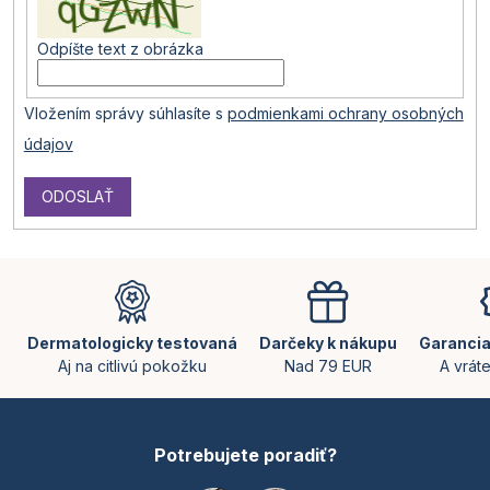
Odpíšte text z obrázka
Vložením správy súhlasíte s
podmienkami ochrany osobných
údajov
ODOSLAŤ
Z
á
p
ä
Dermatologicky testovaná
Darčeky k nákupu
Garancia
t
Aj na citlivú pokožku
Nad 79 EUR
A vrát
i
e
Potrebujete poradiť?