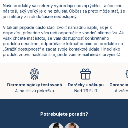
Naše produkty sa niekedy vypredajú naozaj rýchlo – a úprimne
nás teší, aký veľký je o ne záujem. Občas sa preto môže stať, že
je niektorý z nich dočasne nedostupný.
V takom prípade často stačí zvoliť náhradnú náplň, ak je k
dispozícii, prípadne vám radi odporučíme vhodnú alternatívu. Ak
však chcete mať istotu, že vám dostupnosť konkrétneho
produktu neunikne, odporúčame kliknúť priamo pri produkte na
„Strážiť dostupnosť“ a zadať svoje kontaktné údaje. Hneď ako
produkt znovu naskladníme, príde vám e-mail medzi prvými 😊
Z
á
p
ä
Dermatologicky testovaná
Darčeky k nákupu
Garancia
t
Aj na citlivú pokožku
Nad 79 EUR
A vrát
i
e
Potrebujete poradiť?