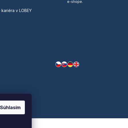
e-shope.
– kariéra v LOBEY
Súhlasím