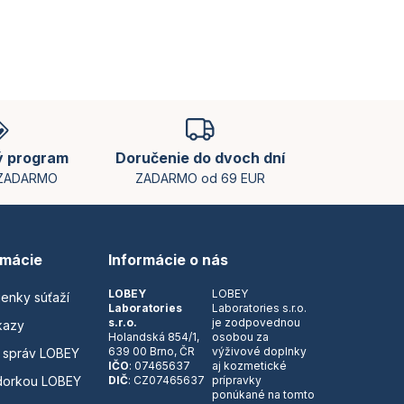
ý program
Doručenie do dvoch dní
 ZADARMO
ZADARMO od 69 EUR
rmácie
Informácie o nás
LOBEY
LOBEY
ienky súťaží
Laboratories
Laboratories s.r.o.
s.r.o.
je zodpovednou
kazy
Holandská 854/1,
osobou za
639 00 Brno, ČR
výživové doplnky
 správ LOBEY
IČO
: 07465637
aj kozmetické
dorkou LOBEY
DIČ
: CZ07465637
prípravky
ponúkané na tomto