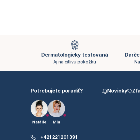
Z
á
p
Dermatologicky testovaná
Darče
ä
Aj na citlivú pokožku
Na
t
i
e
Potrebujete poradiť?
Novinky
Zľ
Natálie
Mia
+421 221 201 391