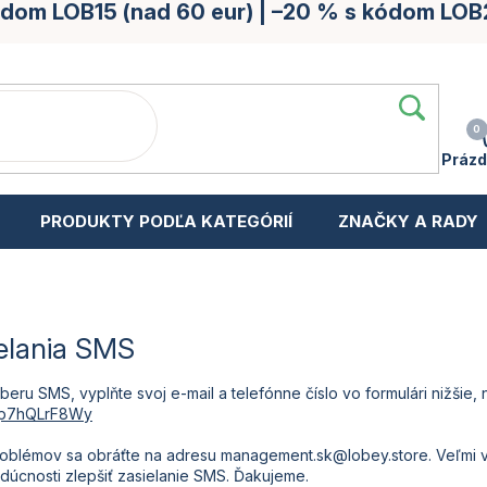
kódom LOB15 (nad 60 eur) | –20 % s kódom LOB
Prázd
PRODUKTY PODĽA KATEGÓRIÍ
ZNAČKY A RADY
elania SMS
beru SMS, vyplňte svoj e-mail a telefónne číslo vo formulári nižšie,
/e/p7hQLrF8Wy
oblémov sa obráťte na adresu management.sk@lobey.store. Veľmi vá
dúcnosti zlepšiť zasielanie SMS. Ďakujeme.