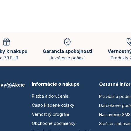
ky k nákupu
Garancia spokojnosti
Vernostn
d 79 EUR
A vrátenie peňazí
Produkty
Informácie o nákupe
Ostatné info
avy
Akcie
Platba a doručenie
Pravidlá a podm
Často kladené otázky
Darčekové pou
Vernostný program
Nastavenie SMS
Obchodné podmienky
Staň sa ambasá