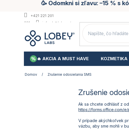
🥳 Odomkni si zľavu: –15 % s 
Prejsť
na
obsah
+421 221 201
391
info.sk@lobey.store
🔥 AKCIA A MUST HAVE
KOZMETIKA
Domov
/
Zrušenie odosielania SMS
Zrušenie odosi
Ak sa chcete odhlásiť z od
https://forms.office.com
V prípade akýchkoľvek pr
väzbu, aby sme mohli v bu