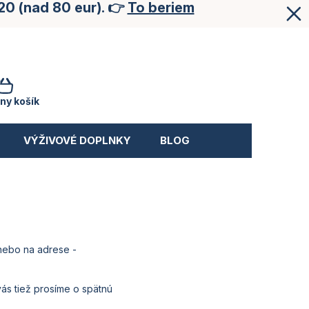
20 (nad 80 eur). 👉
To beriem
NÁKUPNÝ
KOŠÍK
ny košík
VÝŽIVOVÉ DOPLNKY
BLOG
 nebo na adrese -
s tiež prosíme o spätnú