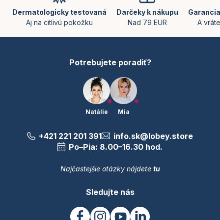
p
e
ä
Dermatologicky testovaná
Darčeky k nákupu
Garancia
p
t
Aj na citlivú pokožku
Nad 79 EUR
A vrát
r
i
v
e
k
y
Potrebujete poradiť?
v
ý
p
i
s
u
Natálie
Mia
+421 221 201 391
info.sk@lobey.store
Po–Pia: 8.00–16.30 hod.
Najčastejšie otázky nájdete
tu
Sledujte nás