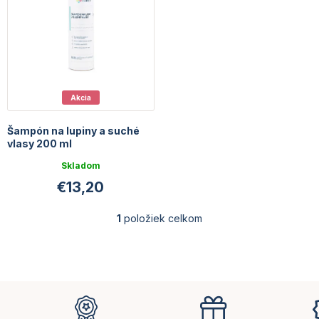
r
o
o
v
d
u
k
t
o
Akcia
v
Šampón na lupiny a suché
vlasy 200 ml
Skladom
€13,20
1
položiek celkom
O
v
l
á
d
Z
a
á
c
i