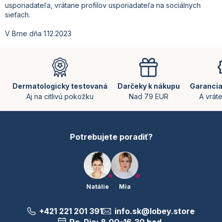
usporiadateľa, vrátane profilov usporiadateľa na sociálnych
sieťach.
V Brne dňa 1.12.2023
Z
á
p
ä
Dermatologicky testovaná
Darčeky k nákupu
Garancia
t
Aj na citlivú pokožku
Nad 79 EUR
A vrát
i
e
Potrebujete poradiť?
Natálie
Mia
+421 221 201 391
info.sk@lobey.store