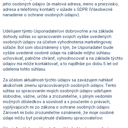
jeho osobných údajov (e-mailová adresa, meno a priezvisko,
adresa a telefónny kontakt) v súlade s GDPR (Všeobecné
nariadenie o ochrane osobných údajov).
Udeľujem týmto Usporiadateľovi dobrovoľne a na základe
dohody súhlas so spracovaním svojich vyššie uvedených
osobných údajov za účelom vyhodnotenia marketingovej
súťaže. Bol som oboznámený s tým, že Usporiadateľ bude
vyššie uvedené osobné údaje na základe môjho súhlasu
uchovávať, patrične chrániť, vyhodnocovať a na základe týchto
údajov ma môže kontaktovať, a to najdlhšie po dobu 5 let od
udelenia tohto súhlasu.
Za účelom aktuálnosti týchto údajov sa zaväzujem nahlásiť
akúkoľvek zmenu spracovávaných osobných údajov. Tento
súhlas so spracovaním mojich osobných údajov udeľujem
slobodne, vážne, určite a zrozumiteľne, s plným vedomím
možných dôsledkov a súvislostí a s poučením o právach,
vyplývajúcich mi zo zákona o ochrane osobných údajov.
Zároveň mi bolo zrozumiteľne oznámené, že moje osobné
údaje môžu byť poskytnuté ďalšiemu spracovateľovi.