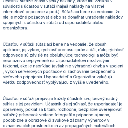
Účastník súťaže znáša všetky náklady, ktoré mu vzniknú v
súvislosti s účasťou v súťaži (najmä náklady na vlastné
internetové pripojenie a pod.). Súťažiaci berie na vedomie, že
nie je možné požadovať alebo sa domáhať uhradenia nákladov
spojených s účasťou v súťaži od usporiadateľa alebo
organizátora.
Účasťou v súťaži súťažiaci berie na vedomie, že obsah
aplikácie, jej výkon, rýchlosť prenosu správ a dát, ďalej rýchlosť
odpovede sú závislé na obsluhujúcej technológii a môžu byť
nepriaznivo ovplyvnené na Usporiadateľovi nezávislými
faktormi, ako je napríklad (avšak nie výhradne) chyba v spojení
, výkon serverových počítačov či zachovanie bezpečného
sieťového pripojenia. Usporiadateľ a Organizátor vylučujú
všetku zodpovednosť vyplývajúcu z vyššie uvedeného.
Účasťou v súťaži prejavuje každý účastník svoj bezvýhradný
súhlas s jej pravidlami. Účastník ďalej súhlasí, že usporiadateľ je
oprávnený, pokiaľ sa k tomu rozhodne, bezplatne uverejňovať
súťažný príspevok vrátane fotografií a prípadne aj mena,
podobizne a obrazové či zvukové záznamy výhercov v
oznamovacích prostriedkoch av propagačných materiáloch