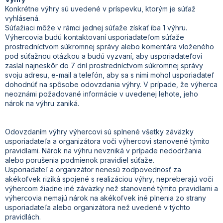
Konkrétne výhry sú uvedené v príspevku, ktorým je súťaž
vyhlásená.
Súťažiaci môže v rámci jednej súťaže získať iba 1 výhru.
Výhercovia budú kontaktovaní usporiadateľom súťaže
prostredníctvom súkromnej správy alebo komentára vloženého
pod súťažnou otázkou a budú vyzvaní, aby usporiadateľovi
zaslal najneskôr do 7 dní prostredníctvom súkromnej správy
svoju adresu, e-mail a telefón, aby sa s nimi mohol usporiadateľ
dohodnúť na spôsobe odovzdania výhry. V prípade, že výherca
neoznámi požadované informácie v uvedenej lehote, jeho
nárok na výhru zaniká.
Odovzdaním výhry výhercovi sú splnené všetky záväzky
usporiadateľa a organizátora voči výhercovi stanovené týmito
pravidlami. Nárok na výhru nevzniká v prípade nedodržania
alebo porušenia podmienok pravidiel súťaže.
Usporiadateľ a organizátor nenesú zodpovednosť za
akékoľvek riziká spojené s realizáciou výhry, nepreberajú voči
výhercom žiadne iné záväzky než stanovené týmito pravidlami a
výhercovia nemajú nárok na akékoľvek iné plnenia zo strany
usporiadateľa alebo organizátora než uvedené v týchto
pravidlách.