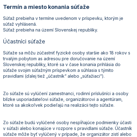
Termín a miesto konania súťaže
Súťaž prebieha v termíne uvedenom v príspevku, ktorým je
súťaž vyhlásená.
Súťaž prebieha na území Slovenskej republiky.
Účastníci súťaže
Súťaže sa môžu zúčastniť fyzické osoby staršie ako 18 rokov s
trvalým pobytom as adresou pre doručovanie na území
Slovenskej republiky, ktoré sa v čase konania prihlásia do
súťaže svojim súťažným príspevkom a súhlasia s týmito
pravidlami (ďalej tiež „účastník“ alebo „súťažiaci“).
Zo súťaže sú vylúčení zamestnanci, rodinní príslušníci a osoby
blízke usporiadateľovi súťaže, organizátorovi a agentúram,
ktoré sa akokoľvek podieľajú na realizácii tejto súťaže.
Zo súťaže budú vylúčené osoby nespĺňajúce podmienky účasti
v súťaži alebo konajúce v rozpore s pravidlami súťaže. Účastník
súťaže môže byť vylúčený v prípade, že organizátor zistí alebo