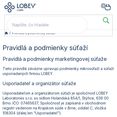
🥳 Odomkni si zľavu: –15 % s kódom LOB15 (nad 60 eur) | –20 % s
Prejsť
NÁK
kódom LOB20 (nad 80 eur). 👉
To beriem
na
KOŠ
obsah
/
Pravidlá a podmienky súťaží
Pravidlá a podmienky súťaží
Pravidlá a podmienky marketingovej súťaže
Tieto pravidlá záväzne upravujú podmienky mikrosúťaží a súťaží
usporiadaných firmou LOBEY.
Usporiadateľ a organizátor súťaže
Usporiadateľom a organizátorom súťaží je spoločnosť LOBEY
Laboratories s.r.o. so sídlom Holandská 854/1, Štýřice, 639 00
Brno. IČO: 07465637, Spoločnosť je zapísaná v obchodnom
registri vedenom na Krajskom súde v Brne, oddiel C, vložka
108304 (ďalej len “Usporiadateľ”).