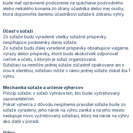
bude mať oprávnené podozrenie na spáchanie podvodného
alebo nekalého konania zo strany účastníka alebo inej osoby,
ktorá dopomohla danému účastníkovi súťaže k získaniu výhry.
Účasť v súťaži
Zo súťaže budú vyradené všetky súťažné príspevky
nespĺňajúce podmienky danej súťaže.
Zo súťaže budú ďalej vyradené príspevky obsahujúce vulgárne
výrazy alebo príspevky, ktoré budú akokoľvek odporovať
cieľom a účelu, s ktorým je súťaž organizovaná.
Súťažiaci sa nemôže jednej súťaže zúčastniť opakovane ani s
inou k identitou; súťažiaci môže v rámci jednej súťaže získať iba 1
výhru.
Mechanika súťaže a určenie výhercov
Princíp súťaže: v súťaži vyhráva ten, kto bude vyžrebovaný
usporiadateľom.
Pokiaľ výherca z dôvodu nesplnenia pravidiel súťaže bude zo
súťaže vyradený, jeho nárok na výhru zaniká a na jeho miesto
nastupuje novo vyžrebovaný súťažiaci, ktorý má nárok na výhru
ako ďalší v poradí.
Výhry