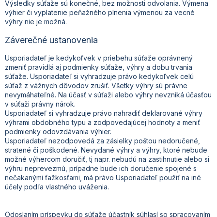
Výsledky súťaže sú konečné, bez možnosti odvolania. Výmena
výhier či vyplatenie peňažného plnenia výmenou za vecné
výhry nie je možná.
Záverečné ustanovenia
Usporiadateľ je kedykoľvek v priebehu súťaže oprávnený
zmeniť pravidlá aj podmienky súťaže, výhry a dobu trvania
súťaže. Usporiadateľ si vyhradzuje právo kedykoľvek celú
súťaž z vážnych dôvodov zrušiť. Všetky výhry sú právne
nevymáhateľné. Na účasť v súťaži alebo výhry nevzniká účasťou
v súťaži právny nárok.
Usporiadateľ si vyhradzuje právo nahradiť deklarované výhry
výhrami obdobného typu a zodpovedajúcej hodnoty a meniť
podmienky odovzdávania výhier.
Usporiadateľ nezodpovedá za zásielky poštou nedoručené,
stratené či poškodené. Nevydané výhry a výhry, ktoré nebude
možné výhercom doručiť, tj napr. nebudú na zastihnutie alebo si
výhru neprevezmú, prípadne bude ich doručenie spojené s
nečakanými ťažkosťami, má právo Usporiadateľ použiť na iné
účely podľa vlastného uváženia.
Odoslaním príspevku do súťaže účastník súhlasí so spracovaním