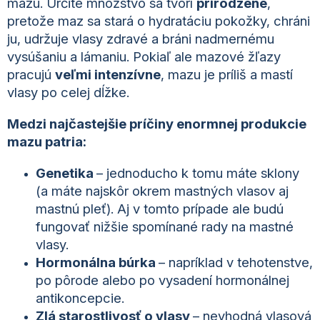
mazu. Určité množstvo sa tvorí
prirodzene
,
pretože maz sa stará o hydratáciu pokožky, chráni
ju, udržuje vlasy zdravé a bráni nadmernému
vysúšaniu a lámaniu. Pokiaľ ale mazové žľazy
pracujú
veľmi intenzívne
, mazu je príliš a mastí
vlasy po celej dĺžke.
Medzi najčastejšie príčiny enormnej produkcie
mazu patria:
Genetika
– jednoducho k tomu máte sklony
(a máte najskôr okrem mastných vlasov aj
mastnú pleť). Aj v tomto prípade ale budú
fungovať nižšie spomínané rady na mastné
vlasy.
Hormonálna búrka
– napríklad v tehotenstve,
po pôrode alebo po vysadení hormonálnej
antikoncepcie.
Zlá starostlivosť o vlasy
– nevhodná vlasová