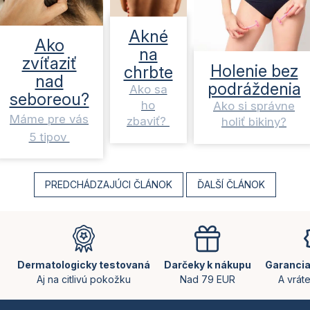
Akné
Ako
na
zvíťaziť
Holenie bez
chrbte
nad
podráždenia
Ako sa
seboreou?
ho
Ako si správne
Máme pre vás
zbaviť?
holiť bikiny?
5 tipov
PREDCHÁDZAJÚCI ČLÁNOK
ĎALŠÍ ČLÁNOK
Z
á
p
ä
Dermatologicky testovaná
Darčeky k nákupu
Garancia
t
Aj na citlivú pokožku
Nad 79 EUR
A vrát
i
e