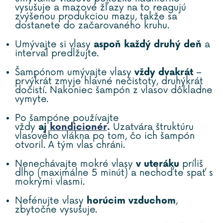
vysušuje a mazové žľazy na to reagujú
zvýšenou produkciou mazu, takže sa
dostanete do začarovaného kruhu.
Umývajte si vlasy
aspoň každý druhý deň
a
interval predlžujte.
Šampónom umývajte vlasy
vždy dvakrát
–
prvýkrát zmyje hlavné nečistoty, druhýkrát
dočistí. Nakoniec šampón z vlasov dôkladne
vymyte.
Po šampóne používajte
vždy
aj
kondicionér
.
Uzatvára štruktúru
vlasového vlákna po tom, čo ich šampón
otvoril. A tým vlas chráni.
Nenechávajte mokré vlasy
v uteráku
príliš
dlho (maximálne 5 minút) a nechoďte spať s
mokrými vlasmi.
Nefénujte vlasy
horúcim vzduchom
,
zbytočne vysušuje.