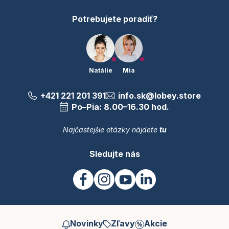
Potrebujete poradiť?
Natálie
Mia
+421 221 201 391
info.sk@lobey.store
Po–Pia: 8.00–16.30 hod.
Najčastejšie otázky nájdete
tu
Sledujte nás
Novinky
Zľavy
Akcie