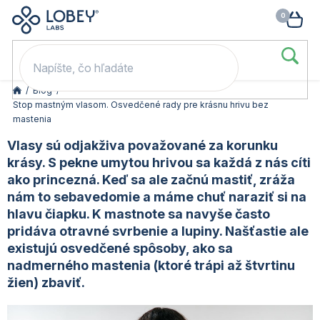
🥳 Odomkni si zľavu: –15 % s kódom LOB15 (nad 60 eur) | –20 % s
Prejsť
NÁK
kódom LOB20 (nad 80 eur). 👉
To beriem
na
KOŠ
obsah
/
Blog
/
Stop mastným vlasom. Osvedčené rady pre krásnu hrivu bez
mastenia
Vlasy sú odjakživa považované za korunku
krásy. S pekne umytou hrivou sa každá z nás cíti
ako princezná. Keď sa ale začnú mastiť, zráža
nám to sebavedomie a máme chuť naraziť si na
hlavu čiapku. K mastnote sa navyše často
pridáva otravné svrbenie a lupiny. Našťastie ale
existujú osvedčené spôsoby, ako sa
nadmerného mastenia (ktoré trápi až štvrtinu
žien) zbaviť.