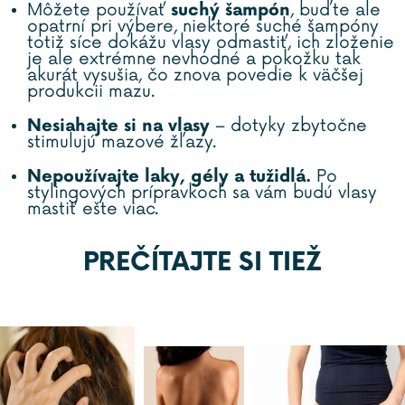
Môžete používať
suchý šampón
, buďte ale
opatrní pri výbere, niektoré suché šampóny
totiž síce dokážu vlasy odmastiť, ich zloženie
je ale extrémne nevhodné a pokožku tak
akurát vysušia, čo znova povedie k väčšej
produkcii mazu.
Nesiahajte si na vlasy
– dotyky zbytočne
stimulujú mazové žľazy.
Nepoužívajte laky, gély a tužidlá.
Po
stylingových prípravkoch sa vám budú vlasy
mastiť ešte viac.
PREČÍTAJTE SI TIEŽ