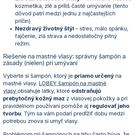
kozmetika, zlé a príliš časté umývanie (tento
dôvod patrí medzi jednu z najčastejších
príčin)
Nezdravý životný štýl
– stres, málo spánku,
fajčenie, zlá strava a nedostatočný pitný
režim.
Riešenie na mastné vlasy: správny šampón a
zásady (nielen) pri umývaní
Vyberte si šampón, ktorý je
priamo určený
na
mastné vlasy.
LOBEY šampón na mastné
vlasy
obsahuje látky, ktoré
odstraňujú
prebytočný kožný maz
z vlasovej pokožky a pri
pravidelnom používaní pomôže aj
regulovať jeho
tvorbu
. Tým sa vám podarí predĺžiť dobu medzi
potrebou znova si umyť vlasy.
Problémom pri šampónoch na trhu často býva, že