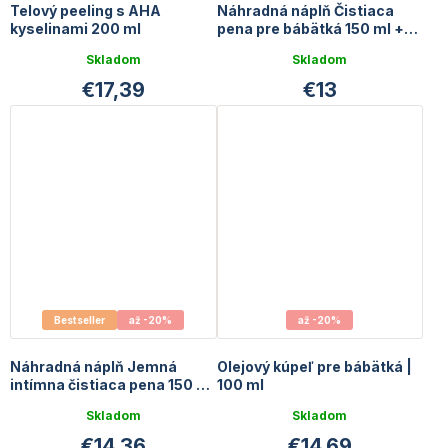
Telový peeling s AHA
Náhradná náplň Čistiaca
kyselinami 200 ml
pena pre bábätká 150 ml +
30 ml GRATIS
Skladom
Skladom
€17,39
€13
Bestseller
až -20%
až -20%
Náhradná náplň Jemná
Olejový kúpeľ pre bábätká |
intímna čistiaca pena 150 ml
100 ml
+ 30 ml GRATIS
Skladom
Skladom
€14,36
€14,69