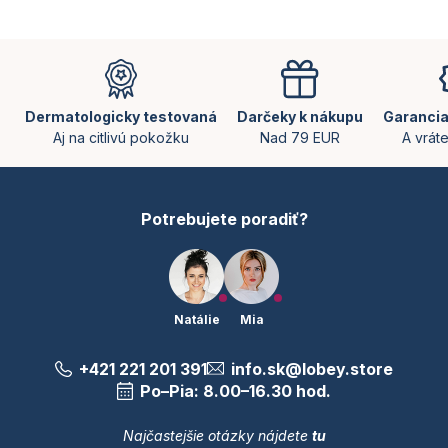
á
d
Z
a
á
c
p
i
e
ä
Dermatologicky testovaná
Darčeky k nákupu
Garancia
p
t
Aj na citlivú pokožku
Nad 79 EUR
A vrát
r
i
v
e
k
y
Potrebujete poradiť?
v
ý
p
i
s
u
Natálie
Mia
+421 221 201 391
info.sk@lobey.store
Po–Pia: 8.00–16.30 hod.
Najčastejšie otázky nájdete
tu