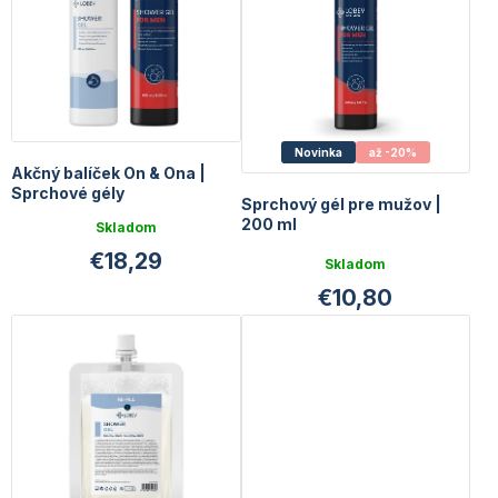
r
o
o
v
d
u
k
t
o
Novinka
až -20%
Akčný balíček On & Ona |
v
Sprchové gély
Sprchový gél pre mužov |
200 ml
Skladom
Priemerné
€18,29
Skladom
hodnotenie
€10,80
produktu
je
4,0
z
5
hviezdičiek.