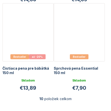
Bestseller
až -20%
Bestseller
Čistiaca pena pre bábätká
Sprchová pena Essential
150 ml
150 ml
Skladom
Skladom
€13,89
€7,90
10
položiek celkom
O
v
l