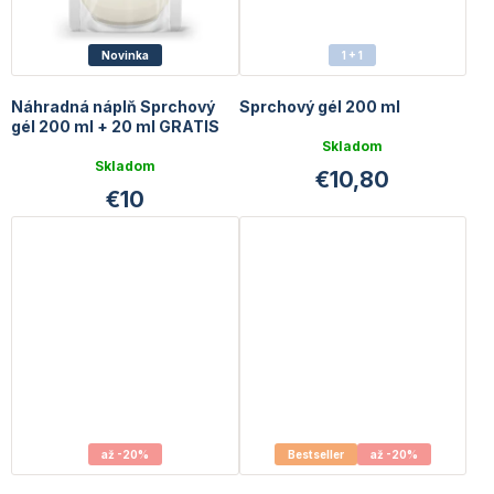
Novinka
1 + 1
Náhradná náplň Sprchový
Sprchový gél 200 ml
gél 200 ml + 20 ml GRATIS
Priemerné
Skladom
Priemerné
hodnotenie
Skladom
€10,80
hodnotenie
produktu
€10
produktu
je
je
4,7
5,0
z
z
5
5
hviezdičiek.
hviezdičiek.
až -20%
Bestseller
až -20%