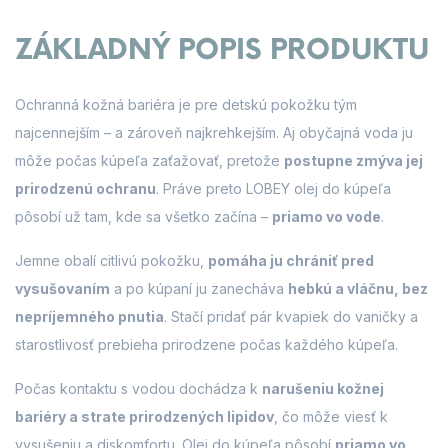
ZÁKLADNÝ POPIS PRODUKTU
Ochranná kožná bariéra je pre detskú pokožku tým
najcennejším – a zároveň najkrehkejším. Aj obyčajná voda ju
môže počas kúpeľa zaťažovať, pretože
postupne zmýva jej
prirodzenú ochranu
. Práve preto LOBEY olej do kúpeľa
pôsobí už tam, kde sa všetko začína –
priamo vo vode
.
Jemne obalí citlivú pokožku,
pomáha ju chrániť pred
vysušovaním
a po kúpaní ju zanecháva
hebkú a vláčnu, bez
nepríjemného pnutia
. Stačí pridať pár kvapiek do vaničky a
starostlivosť prebieha prirodzene počas každého kúpeľa.
Počas kontaktu s vodou dochádza k
narušeniu kožnej
bariéry a strate prirodzených lipidov
, čo môže viesť k
vysušeniu a diskomfortu. Olej do kúpeľa pôsobí
priamo vo