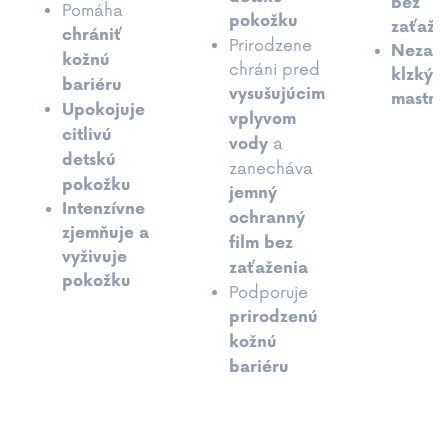
bez
Pomáha
pokožku
zaťaže
chrániť
Prirodzene
Nezan
kožnú
chráni pred
klzký a
bariéru
vysušujúcim
mastný
Upokojuje
vplyvom
citlivú
a
vody
detskú
zanecháva
pokožku
jemný
Intenzívne
ochranný
zjemňuje a
film bez
vyživuje
zaťaženia
pokožku
Podporuje
prirodzenú
kožnú
bariéru