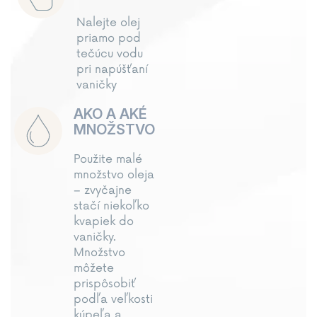
Nalejte olej
priamo pod
tečúcu vodu
pri napúšťaní
vaničky
AKO A AKÉ
MNOŽSTVO
Použite malé
množstvo oleja
– zvyčajne
stačí niekoľko
kvapiek do
vaničky.
Množstvo
môžete
prispôsobiť
podľa veľkosti
kúpeľa a