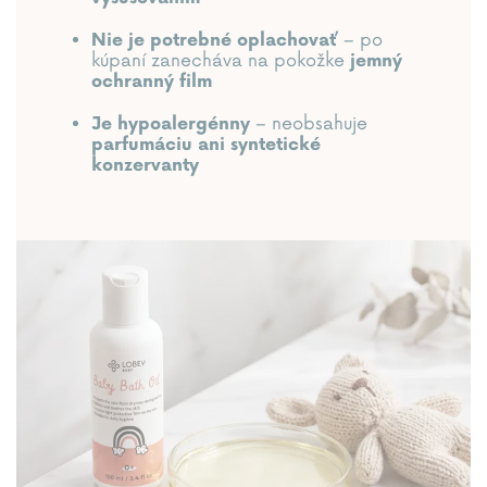
– po
Nie je potrebné oplachovať
kúpaní zanecháva na pokožke
jemný
ochranný film
– neobsahuje
Je hypoalergénny
parfumáciu ani syntetické
konzervanty