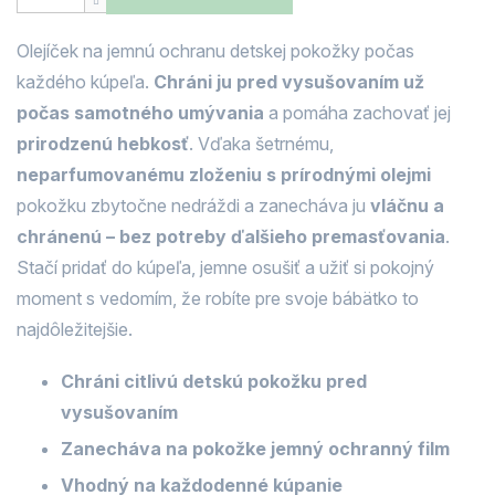
Olejíček na jemnú ochranu detskej pokožky počas
každého kúpeľa.
Chráni ju pred vysušovaním už
počas samotného umývania
a pomáha zachovať jej
prirodzenú hebkosť
. Vďaka šetrnému,
neparfumovanému zloženiu s prírodnými olejmi
pokožku zbytočne nedráždi a zanecháva ju
vláčnu a
chránenú – bez potreby ďalšieho premasťovania
.
Stačí pridať do kúpeľa, jemne osušiť a užiť si pokojný
moment s vedomím, že robíte pre svoje bábätko to
najdôležitejšie.
Chráni citlivú detskú pokožku pred
vysušovaním
Zanecháva na pokožke jemný ochranný film
Vhodný na každodenné kúpanie