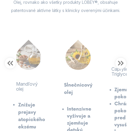
Olej, rovnako ako všetky produkty LOBEY®, obsahuje
patentované aktívne látky s klinicky overenými účinkami.
Caprylic/
Triglycer
Mandľový
Slnečnicový
olej
Zjemňu
olej
pokož
Chráni
Znižuje
Intenzívne
pokož
prejavy
vyživuje a
pred
atopického
zjemňuje
vysušo
ekzému
detskú