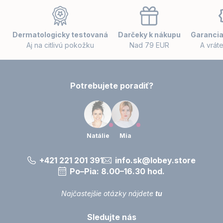
Z
á
p
ä
Dermatologicky testovaná
Darčeky k nákupu
Garancia
t
Aj na citlivú pokožku
Nad 79 EUR
A vrát
i
e
Potrebujete poradiť?
Natálie
Mia
+421 221 201 391
info.sk@lobey.store
Po–Pia: 8.00–16.30 hod.
Najčastejšie otázky nájdete
tu
Sledujte nás