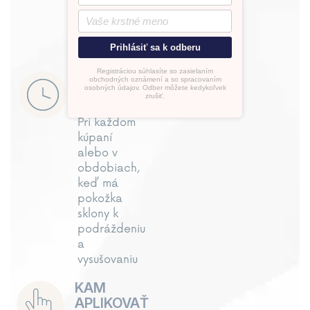
ČO JE DOBRÉ VEDIEŤ?
Prihlásiť sa k odberu
Registráciou súhlasíte so zasielaním
KEDY
obchodných oznámení a so spracovaním
osobných údajov. Odber môžete kedykoľvek
POUŽÍVAT
zrušiť.
Pri každom
kúpaní
alebo v
obdobiach,
keď má
pokožka
sklony k
podráždeniu
a
vysušovaniu
KAM
APLIKOVAŤ