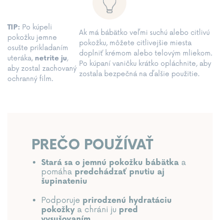
TIP:
Po kúpeli
Ak má bábätko veľmi suchú alebo citlivú
pokožku jemne
pokožku, môžete citlivejšie miesta
osušte prikladaním
doplniť krémom alebo telovým mliekom.
uteráka,
netrite ju
,
Po kúpaní vaničku krátko opláchnite, aby
aby zostal zachovaný
zostala bezpečná na ďalšie použitie.
ochranný film.
PREČO POUŽÍVAŤ
a
Stará sa o jemnú pokožku bábätka
pomáha
predchádzať pnutiu aj
šupinateniu
Podporuje
prirodzenú hydratáciu
a chráni ju
pokožky
pred
vysušovaním