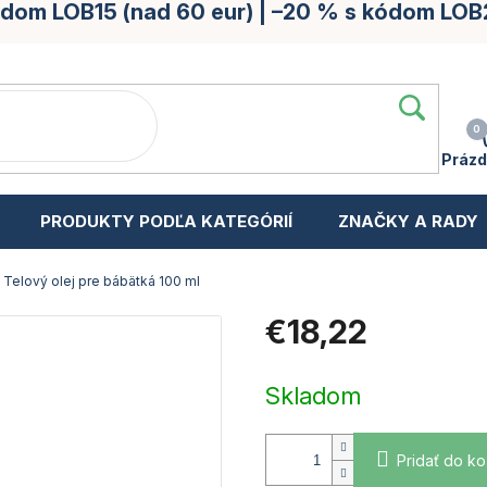
kódom LOB15 (nad 60 eur) | –20 % s kódom LOB
Prázd
PRODUKTY PODĽA KATEGÓRIÍ
ZNAČKY A RADY
Telový olej pre bábätká 100 ml
€18,22
Jednotková
cena:
Skladom
Pridať do ko