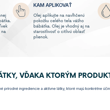
KAM APLIKOVAŤ
nnej
Olej aplikujte na navlhčenú
bätka.
pokožku celého tela vášho
ľvek
bábätka. Olej je vhodný aj na
 na
starostlivosť o citlivú oblasť
plienok.
LÁTKY, VĎAKA KTORÝM PRODUK
é prírodné ingrediencie a aktívne látky, ktoré majú konkrétne úči