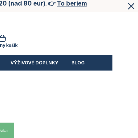
20 (nad 80 eur). 👉
To beriem
NÁKUPNÝ
KOŠÍK
ny košík
VÝŽIVOVÉ DOPLNKY
BLOG
šíka