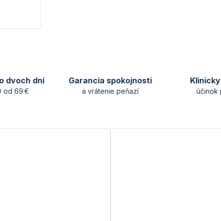
o dvoch dní
Garancia spokojnosti
Klinick
 od 69 €
a vrátenie peňazí
účinok 