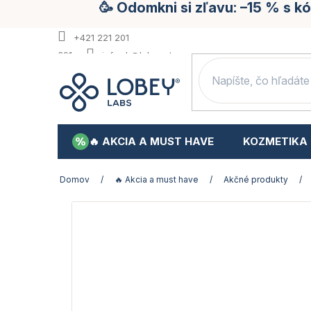
🥳 Odomkni si zľavu: –15 % s 
Prejsť
na
obsah
+421 221 201
391
info.sk@lobey.store
🔥 AKCIA A MUST HAVE
KOZMETIKA
Domov
/
🔥 Akcia a must have
/
Akčné produkty
/