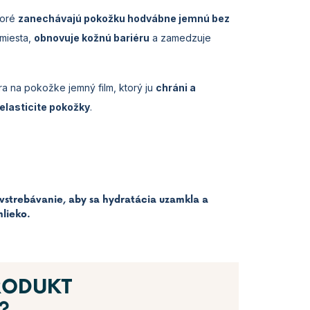
toré
zanechávajú pokožku hodvábne jemnú bez
 miesta,
obnovuje kožnú bariéru
a zamedzuje
ára na pokožke jemný film, ktorý ju
chráni a
 elasticite pokožky
.
e vstrebávanie, aby sa hydratácia uzamkla a
lieko.
RODUKT