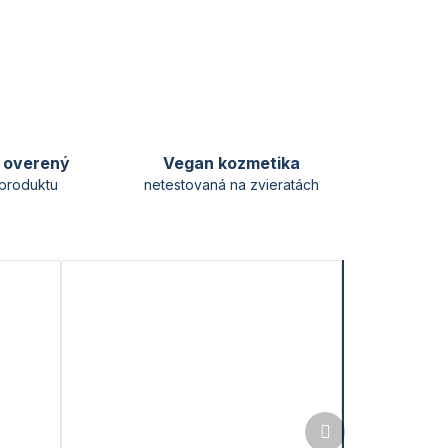
y overený
Vegan kozmetika
produktu
netestovaná na zvieratách
Ďalší
produkt