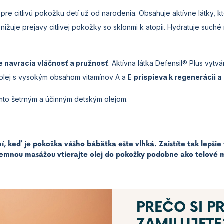
 pre citlivú pokožku detí už od narodenia. Obsahuje aktívne látky, k
nižuje prejavy citlivej pokožky so sklonmi k atopii. Hydratuje suché
 navracia vláčnosť a pružnosť
. Aktívna látka Defensil® Plus vytv
olej s vysokým obsahom vitamínov A a E
prispieva k regenerácii a
ýmto šetrným a účinným detským olejom.
ní, keď je pokožka vášho bábätka ešte vlhká. Zaistíte tak lepši
Jemnou masážou vtierajte olej do pokožky podobne ako telové m
PREČO SI P