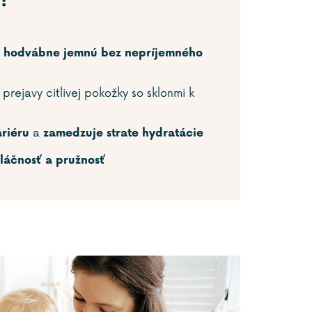
?
u
hodvábne jemnú bez nepríjemného
 prejavy citlivej pokožky so sklonmi k
a
ariéru
zamedzuje strate hydratácie
láčnosť a pružnosť