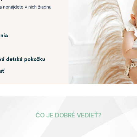
a nenájdete v nich žiadnu
nia
ivú detskú pokožku
sť
ČO JE DOBRÉ VEDIEŤ?