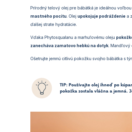
Prírodný telový olej pre bábätká je ideálnou voľbou
mastného pocitu
. Olej
upokojuje podráždenie
a z
ďalšej strate hydratácie.
Vďaka Phytosqualanu a marhuľovému oleju
pokožke
zanecháva zamatovo hebkú na dotyk
. Mandľový 
Ošetrujte jemnú citlivú pokožku svojho bábätka s t
TIP: Používajte olej ihneď po kúpa
pokožka zostala vláčna a jemná. 