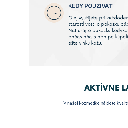
KEDY POUŽÍVAŤ
Olej využijete pri každode
starostlivosti o pokožku bá
Natierajte pokožku kedyko
počas dňa alebo po kúpeli
ešte vlhkú kožu.
AKTÍVNE 
V našej kozmetike nájdete kvalitn