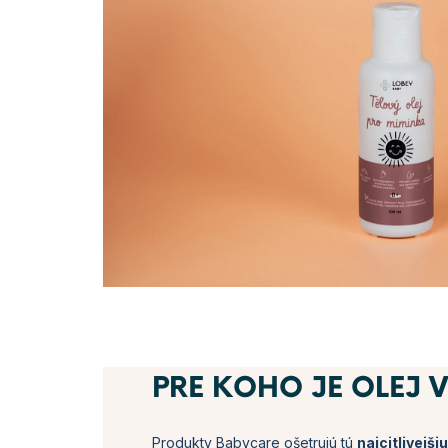
PRE KOHO JE OLEJ
Produkty Babycare ošetrujú tú
najcitlivejš