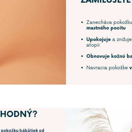
ZAMILUJETE
Zanecháva pokožk
mastného pocitu
a znižuje
Upokojuje
atopii
Obnovuje kožnú b
Navracia pokožke
v
 VHODNÝ?
iu pokožku bábätiek od