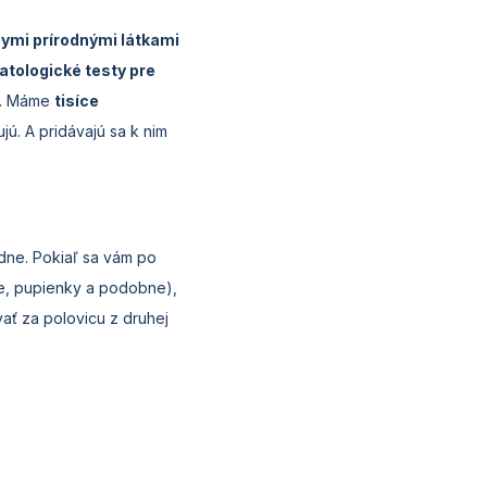
nymi prírodnými látkami
tologické testy pre
ha. Máme
tisíce
jú. A pridávajú sa k nim
dne. Pokiaľ sa vám po
e, pupienky a podobne),
ať za polovicu z druhej