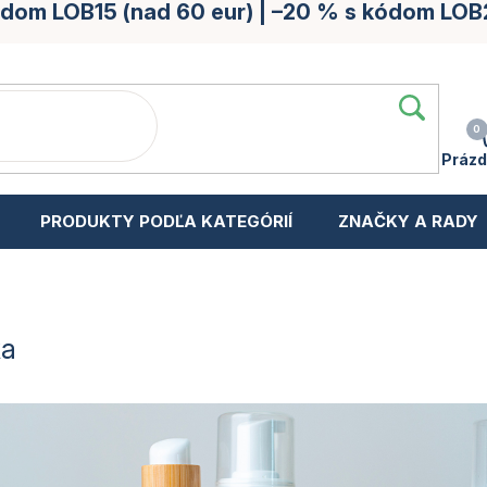
kódom LOB15 (nad 60 eur) | –20 % s kódom LOB
Prázd
PRODUKTY PODĽA KATEGÓRIÍ
ZNAČKY A RADY
ka