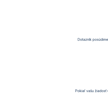
Dotazník
posúdim
Pokiaľ
vašu
žiadosť