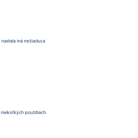
o
nastala
iná
nežiaduca
o
niekoľkých
použitiach
.