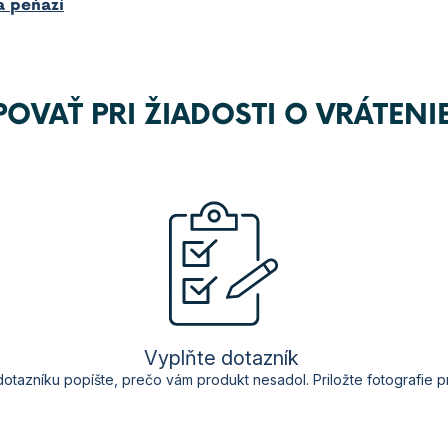
a peňazí
OVAŤ PRI ŽIADOSTI O VRÁTENI
V
yplňte dotazník
 dotazníku
popíšte
,
prečo
vám produkt
nesadol
.
Priložte
fotografie 