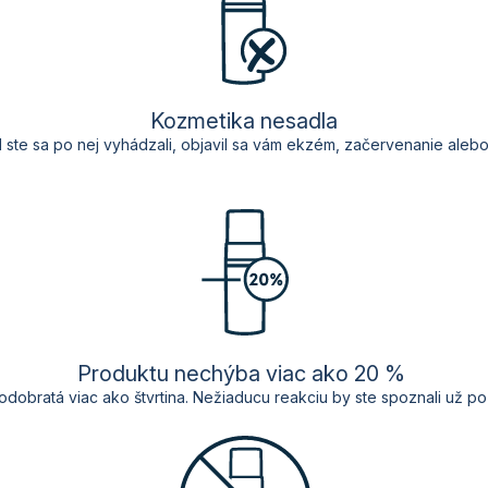
Kozmetika nesadla
d
s
te sa po nej vyhádzali
,
objavil sa vám
ekzém,
začervenanie
aleb
Produktu nechýba viac ako 20 %
odobratá
viac
ako
štvrtina
.
Nežiaducu
reakciu
by
ste
spoznali
už p