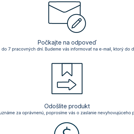
Počkajte na odpoveď
e
do 7
pracovných
dní. Budeme vás
informovať
na e-mail,
ktorý
do
d
Odošlite produkt
uznáme za
oprávnenú
, poprosíme vás o
zaslanie
nevyhovujúceho
p