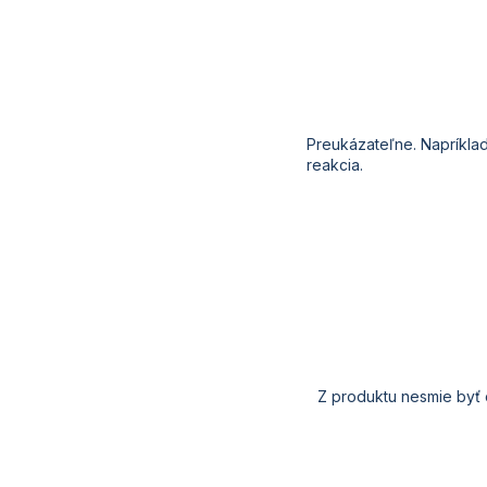
Preukázateľne
.
Napríkla
reakcia
.
Z produktu
nesmie
byť