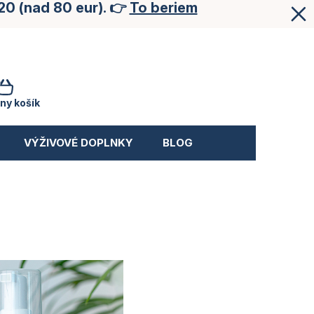
20 (nad 80 eur). 👉
To beriem
NÁKUPNÝ
KOŠÍK
ny košík
VÝŽIVOVÉ DOPLNKY
BLOG