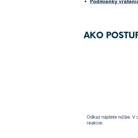
Podmienky vráteni
AKO POSTUP
Odkaz
nájdete
nižšie
. V
reakcie
.