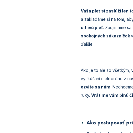
Vaša pleť si zaslúži len t
a zakladáme si na tom, ab
citlivú pleť
. Zaujímame sa
spokojných zákazníčok
v
ďalšie.
Ako je to ale so všetkým,
vyskúšaní niektorého z na
ozvite sa nám
. Nechceme
ruky.
Vrátime vám plnú č
Ako postupovať pri 