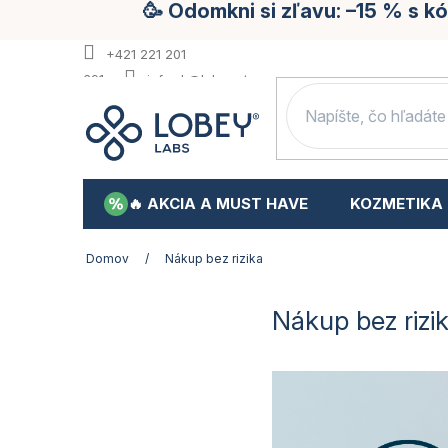
🥳 Odomkni si zľavu: –15 % s 
Prejsť
na
obsah
+421 221 201
391
info.sk@lobey.store
🔥 AKCIA A MUST HAVE
KOZMETIKA
Domov
/
Nákup bez rizika
Nákup bez rizi