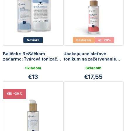
r
o
o
v
d
u
k
t
o
Novinka
Bestseller
až -20%
v
Balíček s ReSáčkom
Upokojujúce pleťové
zadarmo: Tvárová tonizačná
tonikum na začervenanie
hmla 100 + 120 ml
pleti | 100 ml
Skladom
Skladom
€13
€17,55
€18
–30 %