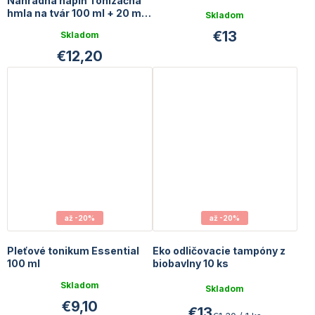
Náhradná náplň Tonizačná
hmla na tvár 100 ml + 20 ml
Skladom
GRATIS
€13
Skladom
€12,20
až -20%
až -20%
Pleťové tonikum Essential
Eko odličovacie tampóny z
100 ml
biobavlny 10 ks
Priemerné
Skladom
Skladom
hodnotenie
€9,10
produktu
€13