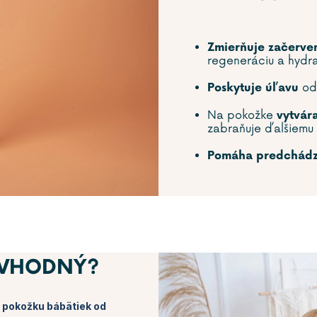
Zmierňuje začerve
regeneráciu a hydr
od 
Poskytuje úľavu
Na pokožke
vytvár
zabraňuje ďalšiemu
Pomáha predchádza
 VHODNÝ?
iu pokožku bábätiek od