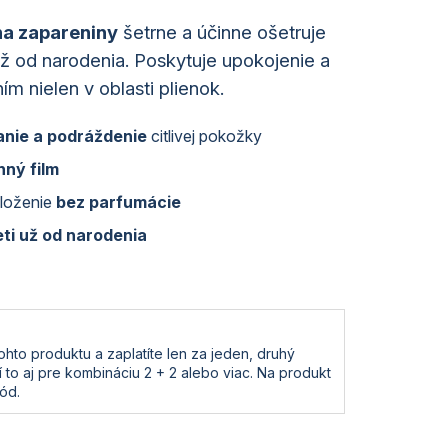
a zapareniny
šetrne a účinne ošetruje
už od narodenia. Poskytuje upokojenie a
m nielen v oblasti plienok.
anie
a podráždenie
citlivej pokožky
ný film
loženie
bez parfumácie
eti už od narodenia
tohto produktu a zaplatíte len za jeden, druhý
 to aj pre kombináciu 2 + 2 alebo viac.
Na produkt
ód.