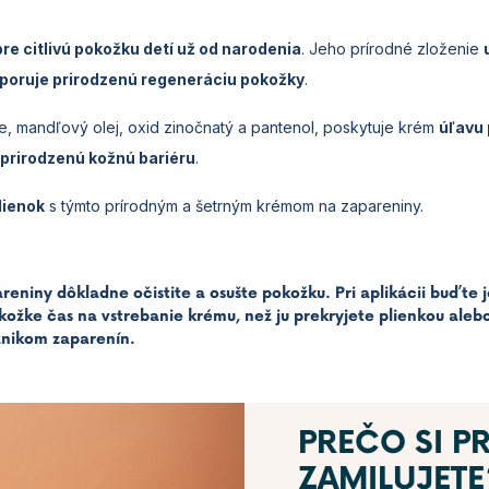
pre citlivú pokožku detí už od narodenia
. Jeho prírodné zloženie
poruje prirodzenú regeneráciu pokožky
.
e, mandľový olej, oxid zinočnatý a pantenol, poskytuje krém
úľavu 
 prirodzenú kožnú bariéru
.
lienok
s týmto prírodným a šetrným krémom na zapareniny.
reniny dôkladne očistite a osušte pokožku. Pri aplikácii buďte j
ožke čas na vstrebanie krému, než ju prekryjete plienkou alebo
znikom zaparenín.
PREČO SI P
ZAMILUJETE