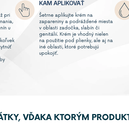
KAM APLIKOVAŤ
ž pri
Šetrne aplikujte krém na
nania,
zapareniny a podráždené miesta
nín u
v oblasti zadočka, slabín či
genitálií. Krém je vhodný nielen
koľvek
na použitie pod plienky, ale aj na
ytnúť
iné oblasti, ktoré potrebujú
upokojiť.
aby
LÁTKY, VĎAKA KTORÝM PRODUK