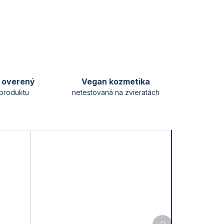
y overený
Vegan kozmetika
produktu
netestovaná na zvieratách
Ďalší