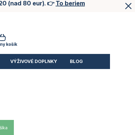
20 (nad 80 eur). 👉
To beriem
NÁKUPNÝ
KOŠÍK
ny košík
VÝŽIVOVÉ DOPLNKY
BLOG
šíka