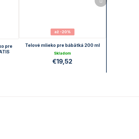
produkt
až -20%
Telové mlieko pre bábätká 200 ml
ko pre
RATIS
Skladom
€19,52