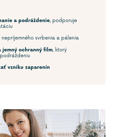
, podporuje
nanie a podráždenie
atáciu
nepríjemného svrbenia a pálenia
, ktorý
a jemný ochranný film
 podráždeniu
ť vzniku zaparenín