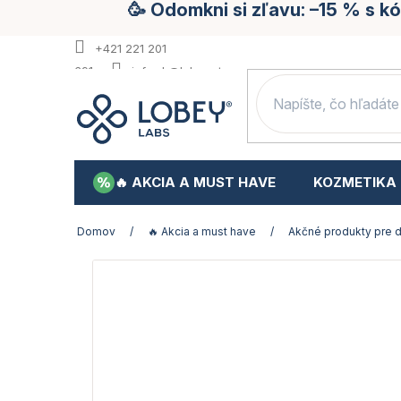
🥳 Odomkni si zľavu: –15 % s 
Prejsť
na
obsah
+421 221 201
391
info.sk@lobey.store
🔥 AKCIA A MUST HAVE
KOZMETIKA
Domov
/
🔥 Akcia a must have
/
Akčné produkty pre d