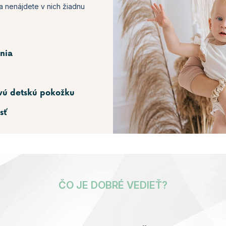
a nenájdete v nich žiadnu
nia
ivú detskú pokožku
sť
ČO JE DOBRÉ VEDIEŤ?