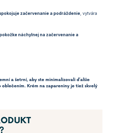
upokojuje začervenanie a podráždenie
, vytvára
pokožke náchylnej na začervenanie a
emní a šetrní, aby ste minimalizovali ďalšie
 oblečením. Krém na zapareniny je tiež skvelý
RODUKT
?