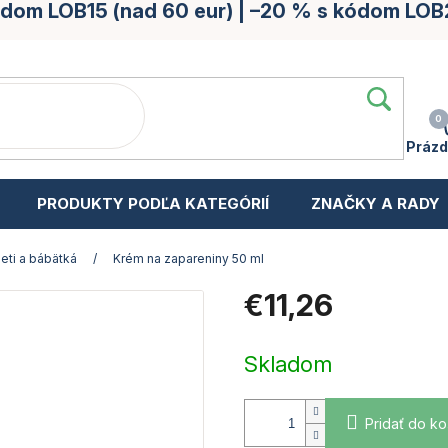
kódom LOB15 (nad 60 eur) | –20 % s kódom LOB
Prázd
PRODUKTY PODĽA KATEGÓRIÍ
ZNAČKY A RADY
eti a bábätká
/
Krém na zapareniny 50 ml
€11,26
Jednotková
cena:
Skladom
Pridať do ko