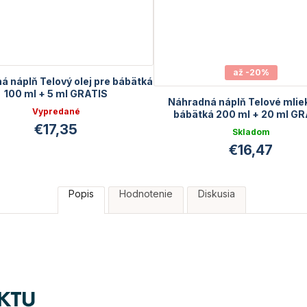
až -20%
á náplň Telový olej pre bábätká
100 ml + 5 ml GRATIS
Náhradná náplň Telové mlie
Vypredané
bábätká 200 ml + 20 ml G
€17,35
Skladom
€16,47
Popis
Hodnotenie
Diskusia
KTU