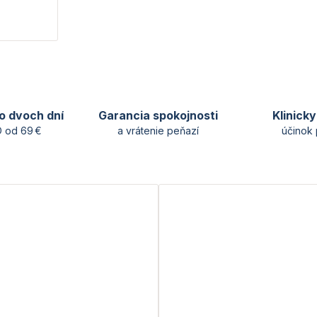
o dvoch dní
Garancia spokojnosti
Klinick
 od 69 €
a vrátenie peňazí
účinok 