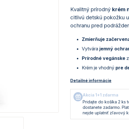
Kvalitný prírodný
krém n
citlivú detskú pokožku 
ochranu pred podráždení
Zmierňuje začerven
Vytvára
jemný ochran
Prírodné vegánske
z
Krém je vhodný
pre d
Detailné informácie
Akcia 1+1 zdarma
Pridajte do košíka 2 ks 
dostanete zadarmo. Platí
nejde uplatniť zľavový k