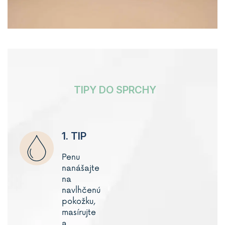
TIPY DO SPRCHY
1. TIP
Penu
nanášajte
na
navlhčenú
pokožku,
masírujte
a