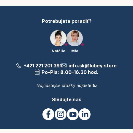
i
e
Potrebujete poradiť?
Natálie
Mia
+421 221 201 391
info.sk@lobey.store
Po–Pia: 8.00–16.30 hod.
Najčastejšie otázky nájdete
tu
Sledujte nás