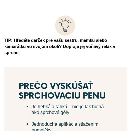
TIP: Hľadáte darček pre vašu sestru, mamku alebo
kamarátku vo svojom okolí? Dopraje jej voňavý relax v
sprche.
PREČO VYSKÚŠAŤ
SPRCHOVACIU PENU
Je
hebká
a
ľahká
–
nie je tak hutná
ako sprchové gély
Jednodu
chá aplikácia
stlačením
pumpičky