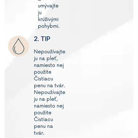
umývajte
ju
krúživými
pohybmi.
2. TIP
Nepoužívajte
ju na pleť,
namiesto nej
použite
Čistiacu
penu na tvár.
Nepoužívajte
ju na pleť,
namiesto nej
použite
Čistiacu
penu na
tvár.