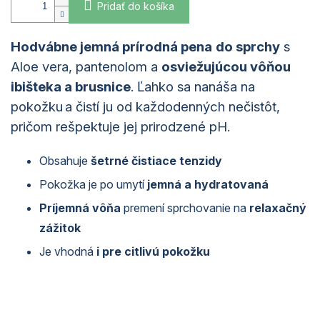
Pridať do košíka
Hodvábne jemná prírodná pena
do sprchy
s
Aloe
vera
,
pantenolom
a
osviežujúcou vôňou
ibišteka a brusnice
. Ľahko sa nanáša na
pokožku a čistí ju od každodenných nečistôt,
pričom rešpektuje jej prirodzené pH.
Obsahuje
šetrné čistiace tenzidy
Pokožka je po umytí
jemná a hydratovaná
Príjemná vôňa
premení sprchovanie na
relaxačný
zážitok
Je vhodná
i pre citlivú pokožku