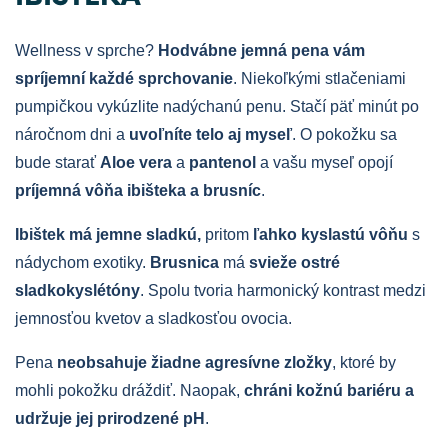
Wellness v sprche?
Hodvábne jemná pena vám
spríjemní každé sprchovanie
. Niekoľkými stlačeniami
pumpičkou vykúzlite nadýchanú penu. Stačí päť minút po
náročnom dni a
uvoľníte telo aj myseľ
. O pokožku sa
bude starať
Aloe
vera
a
pantenol
a vašu myseľ opojí
príjemná vôňa ibišteka a brusníc
.
Ibištek má jemne sladkú,
pritom
ľahko kyslastú vôňu
s
nádychom exotiky.
Brusnica
má
svieže ostré
sladkokyslé
tóny
.
Spolu
tvor
ia
harmonický kontrast medzi
jemnosťou kvetov a sladkosťou ovocia.
Pena
neobsahuje žiadne agresívne zložky
, ktoré by
mohli pokožku dráždiť. Naopak,
chráni kožnú bariéru a
udržuje jej prirodzené pH
.