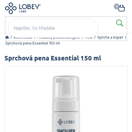
🥳 Odomkni si zľavu: –15 % s kódom LOB15 (nad 60 eur) | –20 % s
Prejsť
NÁK
kódom LOB20 (nad 80 eur). 👉
To beriem
na
KOŠ
obsah
/
Kozmetika
/
Produkty podľa kategórií
/
Telo
/
Sprcha a kúpeľ
/
Sprchová pena Essential 150 ml
Sprchová pena Essential 150 ml