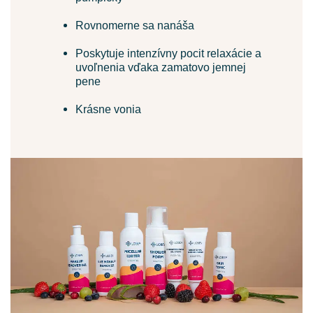
Rovnom
erne sa nanáša
Poskytuje intenzívny pocit relaxácie a
uvoľnenia vďaka zamatovo jemnej
pene
Krásn
e
von
ia