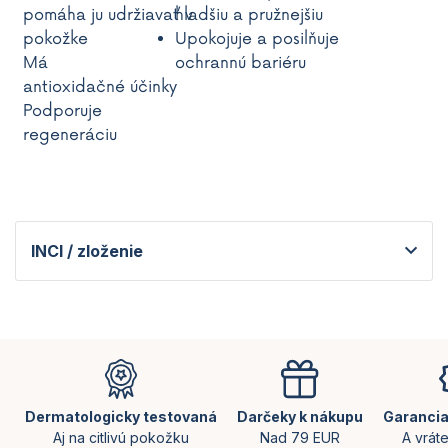
pomáh
a
j
u
udrž
iavať
hladš
v
iu
a
pružn
ejšiu
p
okož
k
e
Upokojuje
a posil
ň
uje
Má
ochrann
ú
bariéru
antioxidačn
é
účinky
Podporuje
regener
áciu
INCI / zloženie
Z
á
p
ä
Dermatologicky testovaná
Darčeky k nákupu
Garancia
t
Aj na citlivú pokožku
Nad 79 EUR
A vrát