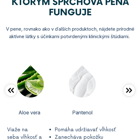
KTORÝM SPRCHOVÁ PENA
FUNGUJE
V pene, rovnako ako v ďalších produktoch, nájdete prírodné
aktívne látky s účinkami potvrdenými klinickými štúdiami.
Aloe vera
Pantenol
V
ia
že na
Pomáh
a
udrž
iavať
vlhkos
ť
seb
a
vlhkos
ť
a
Zanecháva
pokožku