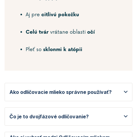
Aj pre
citlivú pokožku
vrátane oblasti
Celú tvár
očí
Pleť so
sklonmi k atópii
Ako odličovacie mlieko správne používať?
Čo je to dvojfázové odličovanie?