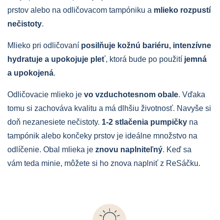
prstov
alebo na
odličovacom
tampóniku a
mlieko rozpustí
nečistoty
.
Mlieko pri odličovaní
posilňuje kožnú bariéru, intenzívne
hydratuje a upokojuje
pleť
, ktorá bude po použití
jemná
a upokojená
.
Odličovacie
mlieko je
vo vzduchotesnom obale
. Vďaka
tomu si zachováva kvalitu a má dlhšiu životnosť. Navyše si
doň nezanesiete nečistoty.
1-2 stlačenia pumpičky
na
tampónik alebo
končeky prstov
je
ideálne množstvo na
odlíčenie. Obal mlieka je
znovu
naplniteľný
. Keď sa
vám
teda minie,
môžete
si ho
znova naplniť z
ReSáčku
.