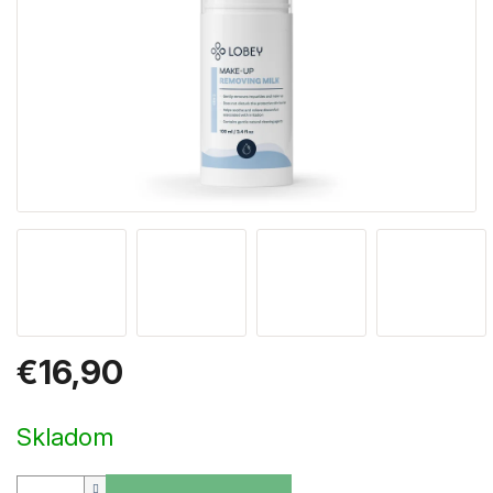
€16,90
Jednotková
cena:
Skladom