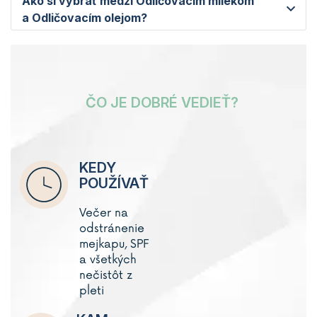
Ako si vybrať medzi Odličovacím mliekom
a Odličovacím olejom?
ČO JE DOBRÉ VEDIEŤ?
KEDY
POUŽÍVAŤ
Večer na
odstránenie
mejkapu, SPF
a všetkých
nečistôt z
pleti