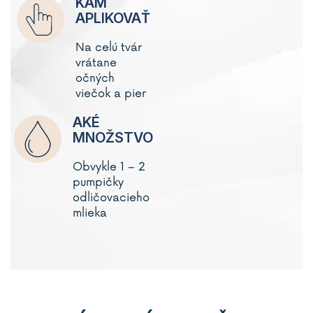
KAM
APLIKOVAŤ
Na celú tvár
vrátane
očných
viečok a pier
AKÉ
MNOŽSTVO
Obvykle 1 – 2
pumpičky
odličovacieho
mlieka