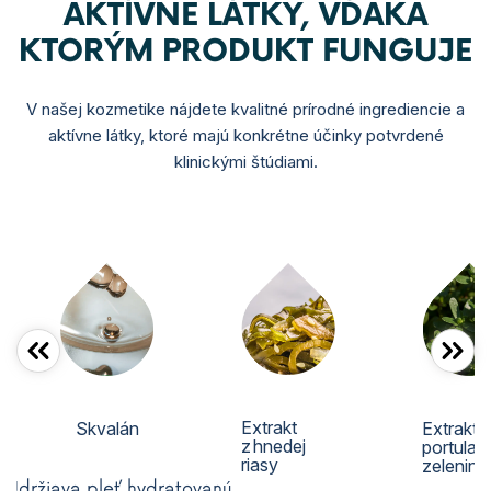
AKTÍVNE LÁTKY, VĎAKA
KTORÝM PRODUKT FUNGUJE
V našej kozmetike nájdete kvalitné prírodné ingrediencie a
aktívne látky, ktoré majú konkrétne účinky potvrdené
klinickými štúdiami.
Extrakt
Skvalán
Extrakt 
z hnedej
portulak
riasy
zelenin
Udrž
iava
pleť
hydratovanú