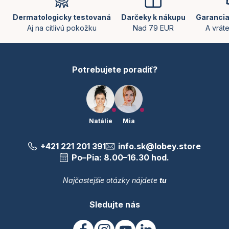
p
ä
Dermatologicky testovaná
Darčeky k nákupu
Garancia
t
Aj na citlivú pokožku
Nad 79 EUR
A vrát
i
e
Potrebujete poradiť?
Natálie
Mia
+421 221 201 391
info.sk@lobey.store
Po–Pia: 8.00–16.30 hod.
Najčastejšie otázky nájdete
tu
Sledujte nás