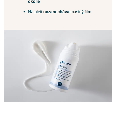
okolie
Na pleti
nezanecháva
mastný film