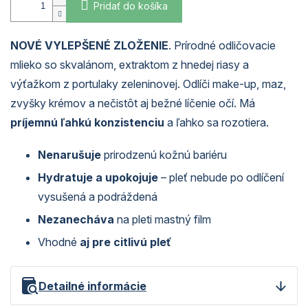
Pridať do košíka
NOVÉ VYLEPŠENÉ
ZLOŽENIE
.
Prírodné
odličovacie
mlieko so
skvalánom
, extraktom z hnedej riasy a
výťažkom z
portulaky
zeleninovej. Odlíči make-up, maz,
zvyšky krémov a nečistôt aj bežné líčenie očí. Má
príjemnú ľahkú konzistenciu
a ľahko sa rozotiera.
Nenarušuje
prirodzenú kožnú bariéru
Hydratuje a upokojuje
– pleť nebude po odlíčení
vysušená a podráždená
Nezanecháva
na pleti mastný film
Vhodné
aj pre citlivú pleť
Detailné informácie