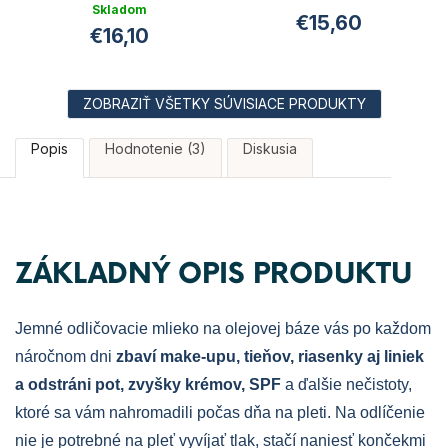
Priemerné
Skladom
€15,60
hodnotenie
€16,10
produktu
je
4,0
z
ZOBRAZIŤ VŠETKY SÚVISIACE PRODUKTY
5
hviezdičiek.
Popis
Hodnotenie (3)
Diskusia
ZÁKLADNÝ OPIS PRODUKTU
Jemné
odličovacie
mlieko na olejovej báze vás po každom
náročnom dni
zbaví make-upu, tieňov,
riasenky
aj liniek
a odstráni pot, zvyšky krémov, SPF
a ďalšie nečistoty,
ktoré sa vám nahromadili počas dňa na pleti. Na odlíčenie
nie je potrebné
na pleť vyvíjať tlak
, stačí naniesť
končekmi