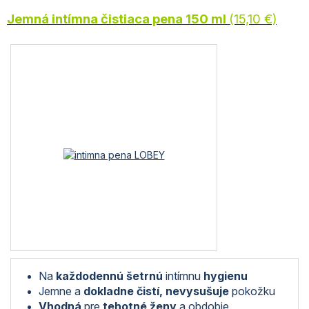
Jemná intímna čistiaca pena 150 ml
(15,10 €)
Na
každodennú šetrnú
intímnu
hygienu
Jemne a
dokladne čistí, nevysušuje
pokožku
Vhodná
pre
tehotné ženy
a obdobie