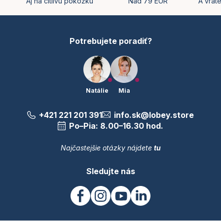
t
Aj na citlivú pokožku
Nad 79 EUR
A vrát
i
e
Potrebujete poradiť?
Natálie
Mia
+421 221 201 391
info.sk@lobey.store
Po–Pia: 8.00–16.30 hod.
Najčastejšie otázky nájdete
tu
Sledujte nás