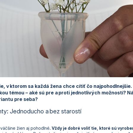
e, v ktorom sa každá žena chce cítiť čo najpohodlnejši
ou témou – aké sú pre a proti jednotlivých možností? Ná
riantu pre seba?
ty: Jednoducho a bez starostí
 väčšine žien aj pohodlné
. Vždy je dobré voliť tie, ktoré sú vyrob