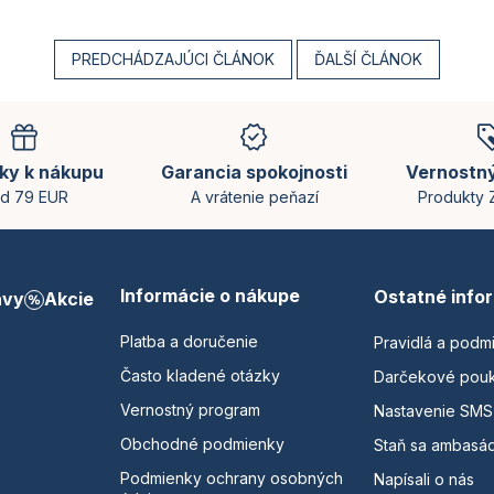
PREDCHÁDZAJÚCI ČLÁNOK
ĎALŠÍ ČLÁNOK
ky k nákupu
Garancia spokojnosti
Vernostn
d 79 EUR
A vrátenie peňazí
Produkty
Informácie o nákupe
Ostatné info
avy
Akcie
Platba a doručenie
Pravidlá a podm
Často kladené otázky
Darčekové pou
Vernostný program
Nastavenie SMS
Obchodné podmienky
Staň sa ambasá
Podmienky ochrany osobných
Napísali o nás