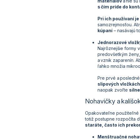
materiálov
a nie sú
s čím príde do kon
Pri ich používaní j
samozrejmosťou. Aby
kúpaní
– nasávajú to
Jednorazové vložk
Najrôznejšie formy v
predovšetkým ženy, k
a vznik zaparenín. A
ľahko množia mikroo
Pre prvé a posledné
slipových vložkách
naopak zvoľte
siln
Nohavičky a kalíšok:
Opakovateľne použiteľné
totiž postupne rozpočíta 
staráte, často ich preko
Menštruačné noha