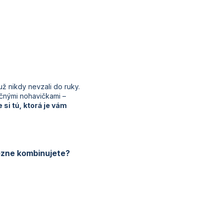
už nikdy nevzali do ruky.
ačnými nohavičkami –
 si tú, ktorá je vám
ôzne kombinujete?