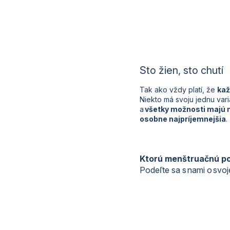
Sto žien, sto chutí
Tak ako vždy platí, že
kaž
Niekto má svoju jednu var
a
všetky možnosti majú 
osobne najpríjemnejšia
.
Ktorú menštruačnú po
Podeľte sa s nami o svo