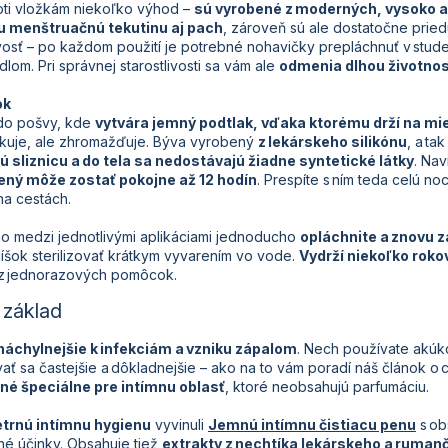
oti vložkám niekoľko výhod –
sú vyrobené z moderných, vysoko 
ku menštruačnú tekutinu aj pach
, zároveň sú ale dostatočne pri
ivosť – po každom použití je potrebné nohavičky prepláchnuť v stud
lom. Pri správnej starostlivosti sa vám ale
odmenia dlhou životno
ok
 do pošvy, kde
vytvára jemný podtlak, vďaka ktorému drží na mi
kuje, ale zhromažďuje. Býva vyrobený
z lekárskeho silikónu
, a ta
 sliznicu a do tela sa nedostávajú žiadne syntetické látky
. Nav
ený môže zostať pokojne až 12 hodín
. Prespíte s ním teda celú n
na cestách.
o medzi jednotlivými aplikáciami jednoducho
opláchnite a znovu 
líšok sterilizovať krátkym vyvarením vo vode.
Vydrží niekoľko roko
z jednorazových pomôcok.
 základ
náchylnejšie k infekciám a vzniku zápalom
. Nech používate akú
ať sa častejšie a dôkladnejšie – ako na to vám poradí náš
článok o 
né špeciálne pre intímnu oblasť
, ktoré neobsahujú parfumáciu.
etrnú intímnu hygienu
vyvinuli
Jemnú intímnu čistiacu penu
s ob
é účinky. Obsahuje tiež
extrakty z nechtíka lekárskeho a ruman