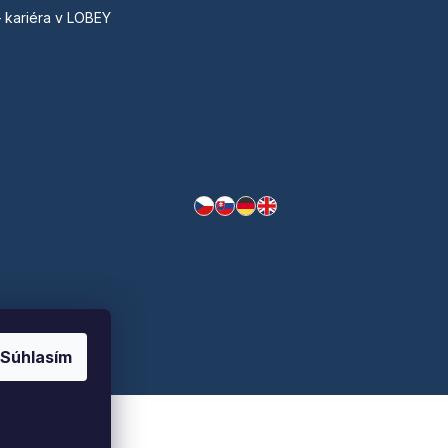
– kariéra v LOBEY
Súhlasím