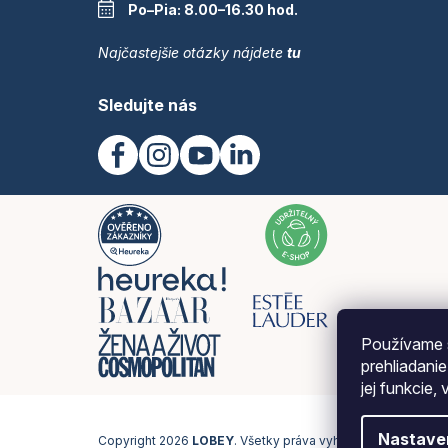
Po–Pia: 8.00–16.30 hod.
Najčastejšie otázky nájdete
tu
Sledujte nás
Používame 
prehliadani
jej funkcie,
Nastave
Copyright 2026
LOBEY
. Všetky práva vyhradené.