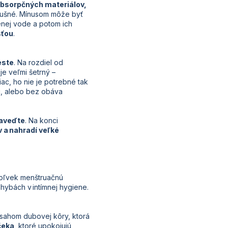
absorpčných materiálov,
edušné. Mínusom môže byť
enej vode a potom ich
sťou
.
este
. Na rozdiel od
k je veľmi šetrný –
iac, ho nie je potrebné tak
oc, alebo bez obáva
zaveďte
. Na konci
v a nahradí veľké
koľvek menštruačnú
chybách v intímnej hygiene
.
sahom dubovej kôry, ktorá
čeka
, ktoré upokojujú