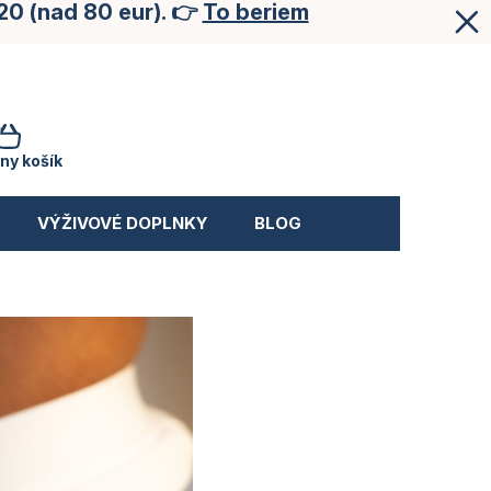
20 (nad 80 eur). 👉
To beriem
NÁKUPNÝ
KOŠÍK
ny košík
VÝŽIVOVÉ DOPLNKY
BLOG