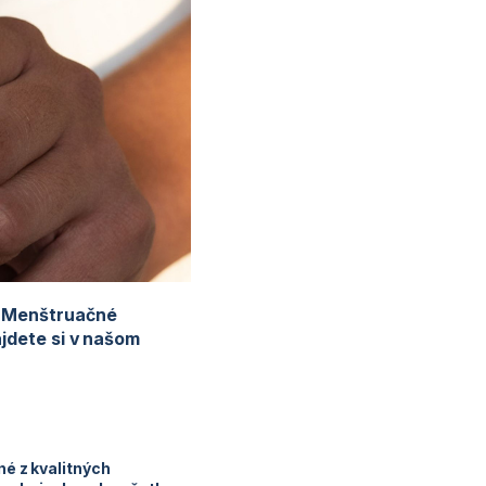
e. Menštruačné
jdete si v našom
ené z kvalitných