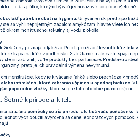
 bielené chlórom. Pošvová sliznica je veľmi citlivá na vysušenie a
abs
taktu
– teda aj látky, ktorými bývajú jednorazové tampóny ošetrené.
e obzvlášť potrebné
dbať na hygienu
. Umývanie rúk pred a po každe
 ste sa vyhli nepríjemným
zápalom a mykózam
, hlavne v lete ich
ne
tiž okrem menštruačnej tekutiny aj vodu z okolia.
y
ložiek ženy poznajú odjakživa. Pri ich používaní
krv odteká z tela 
toré trápia na kŕče v podbrušku. S vložkami sa ale často spája nep
by ste im zabránili, voľte produkty bez parfumácie. Predstavujú ideá
rganizmy, preto je ich pravidelná výmena nevyhnutná.
 dni menštruácie, kedy je krvácanie ľahké alebo prechádza v
hnedý
 alebo intimkách, ktoré zabránia ušpineniu spodnej bielizne
.
V 
ejšie popôrodné vložky
, ktoré sú pre toto obdobie priamo určené.
 Šetrné k prírode aj k telu
 menštruačné
pomôcky šetria prírodu, ale tiež vašu peňaženku
. 
do jednotlivých použití a vyrovná sa cene jednorazových pomôcok.
najú.
vičky