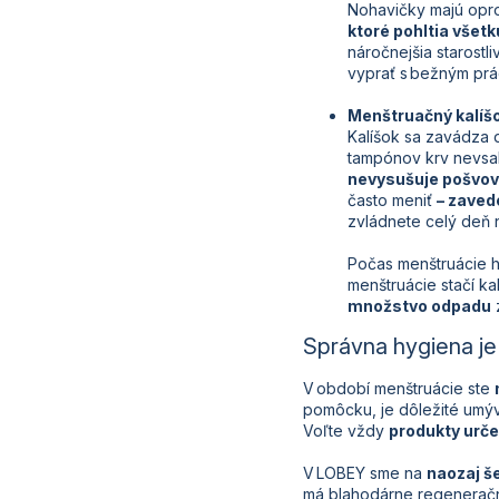
Nohavičky majú opr
ktoré pohltia všet
náročnejšia starostl
vyprať s bežným prád
Menštruačný kalíš
Kalíšok sa zavádza
tampónov krv nevsa
nevysušuje pošvovú
často meniť
– zaved
zvládnete celý deň 
Počas menštruácie h
menštruácie stačí ka
množstvo odpadu
Správna hygiena je
V období menštruácie ste
pomôcku, je dôležité umýv
Voľte vždy
produkty urče
V LOBEY sme na
naozaj š
má blahodárne regeneračn