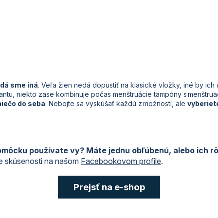
dá sme iná
. Veľa žien nedá dopustiť na klasické vložky, iné by ich 
iantu, niekto zase kombinuje počas menštruácie tampóny s menštru
niečo do seba
. Nebojte sa vyskúšať každú z možností, ale
vyberiete
môcku používate vy? Máte jednu obľúbenú, alebo ich r
je skúsenosti na našom
Facebookovom profile
.
Prejsť na e-shop