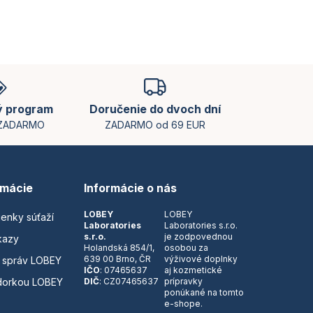
ý program
Doručenie do dvoch dní
 ZADARMO
ZADARMO od 69 EUR
rmácie
Informácie o nás
LOBEY
LOBEY
ienky súťaží
Laboratories
Laboratories s.r.o.
s.r.o.
je zodpovednou
kazy
Holandská 854/1,
osobou za
639 00 Brno, ČR
výživové doplnky
 správ LOBEY
IČO
: 07465637
aj kozmetické
dorkou LOBEY
DIČ
: CZ07465637
prípravky
ponúkané na tomto
e-shope.