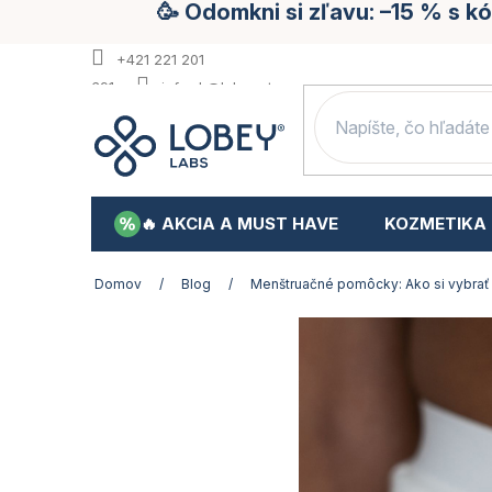
🥳 Odomkni si zľavu: –15 % s 
Prejsť
na
obsah
+421 221 201
391
info.sk@lobey.store
🔥 AKCIA A MUST HAVE
KOZMETIKA
Domov
/
Blog
/
Menštruačné pomôcky: Ako si vybrať 