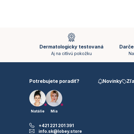
Z
á
p
Dermatologicky testovaná
Darče
ä
Aj na citlivú pokožku
Na
t
i
e
Potrebujete poradiť?
Novinky
Zľ
Natálie
Mia
+421 221 201 391
info.sk@lobey.store