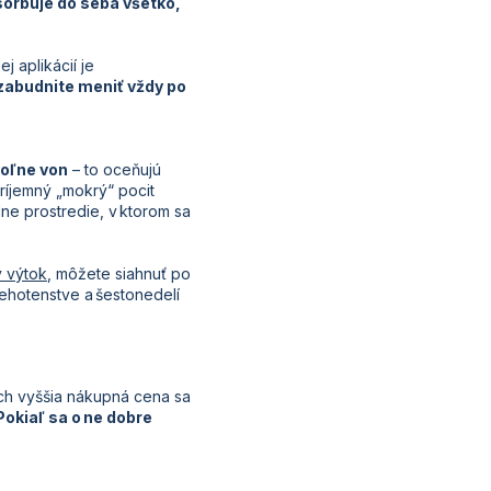
orbuje do seba všetko,
j aplikácií je
zabudnite meniť vždy po
voľne von
– to oceňujú
ríjemný „mokrý“ pocit
lne prostredie, v ktorom sa
 výtok
, môžete siahnuť po
tehotenstve a šestonedelí
Ich vyššia nákupná cena sa
Pokiaľ sa o ne dobre