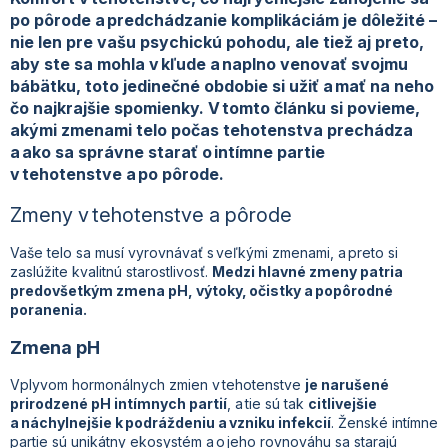
po pôrode a predchádzanie komplikáciám je dôležité –
nie len pre vašu psychickú pohodu, ale tiež aj preto,
aby ste sa mohla v kľude a naplno venovať svojmu
bábätku, toto jedinečné obdobie si užiť a mať na neho
čo najkrajšie spomienky. V tomto článku si povieme,
akými zmenami telo počas tehotenstva prechádza
a ako sa správne starať o intímne partie
v tehotenstve a po pôrode.
Zmeny v tehotenstve a pôrode
Vaše telo sa musí vyrovnávať s veľkými zmenami, a preto si
zaslúžite kvalitnú starostlivosť.
Medzi hlavné zmeny patria
predovšetkým zmena pH, výtoky, očistky a popôrodné
poranenia.
Zmena pH
Vplyvom hormonálnych zmien v tehotenstve
je narušené
prirodzené pH intímnych partií
, a tie sú tak
citlivejšie
a náchylnejšie k podráždeniu a vzniku infekcií
. Ženské intímne
partie sú unikátny ekosystém a o jeho rovnováhu sa starajú