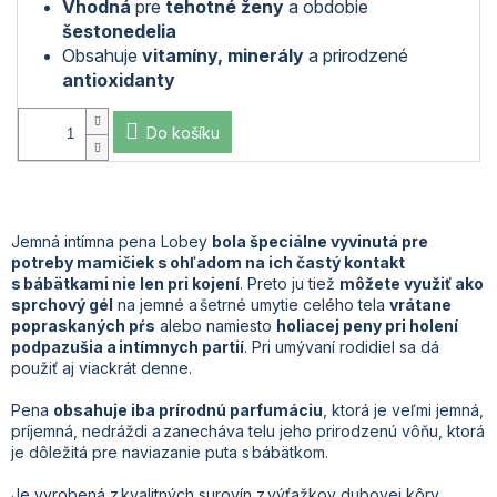
Vhodná
pre
tehotné ženy
a obdobie
šestonedelia
Obsahuje
vitamíny, minerály
a prirodzené
antioxidanty
Do košíku
Jemná intímna pena Lobey
bola špeciálne vyvinutá pre
potreby mamičiek s ohľadom na ich častý kontakt
s bábätkami nie len pri kojení
. Preto ju tiež
môžete využiť ako
sprchový gél
na jemné a šetrné umytie celého tela
vrátane
popraskaných pŕs
alebo namiesto
holiacej peny pri holení
podpazušia a intímnych partií
. Pri umývaní rodidiel sa dá
použiť aj viackrát denne.
Pena
obsahuje iba prírodnú parfumáciu
, ktorá je veľmi jemná,
príjemná, nedráždi a zanecháva telu jeho prirodzenú vôňu, ktorá
je dôležitá pre naviazanie puta s bábätkom.
Je vyrobená z kvalitných surovín z výťažkov dubovej kôry,