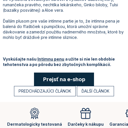
rumančeka pravého, nechtíka lekárskeho, Ginko biloby, Tulsi
(bazalky posvätnej) a Aloe vera.
Ďalším plusom pre vaše intímne partie je to, že intímna pena je
balená do fľaštičiek s pumpičkou, ktorá umožní správne
dávkovanie a zamedzí použitiu nadmerného množstva, ktoré by
mohlo byť dráždivé pre intímne sliznice.
Vyskúšajte našu
Intímnu penu
a užite si nie len obdobie
tehotenstva a po pôrodu bez zbytočných komplikácií.
Prejsť na e-shop
PREDCHÁDZAJÚCI ČLÁNOK
ĎALŠÍ ČLÁNOK
Z
á
p
ä
Dermatologicky testovaná
Darčeky k nákupu
Garancia