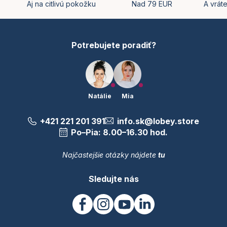
t
Aj na citlivú pokožku
Nad 79 EUR
A vrát
i
e
Potrebujete poradiť?
Natálie
Mia
+421 221 201 391
info.sk@lobey.store
Po–Pia: 8.00–16.30 hod.
Najčastejšie otázky nájdete
tu
Sledujte nás