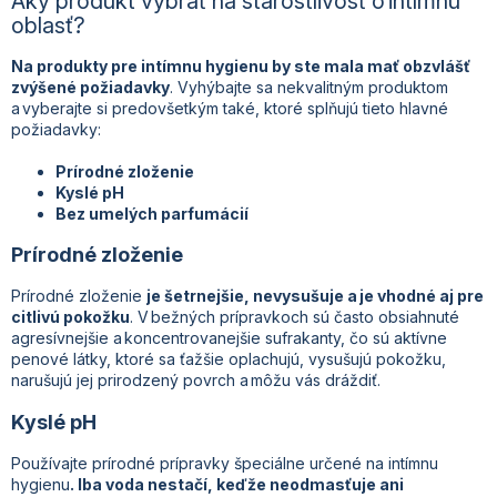
Aký produkt vybrať na starostlivosť o intímnu
oblasť?
Na produkty pre intímnu hygienu by ste mala mať obzvlášť
zvýšené požiadavky
. Vyhýbajte sa nekvalitným produktom
a vyberajte si predovšetkým také, ktoré splňujú tieto hlavné
požiadavky:
Prírodné zloženie
Kyslé pH
Bez umelých parfumácií
Prírodné zloženie
Prírodné zloženie
je šetrnejšie, nevysušuje a je vhodné aj pre
citlivú pokožku
. V bežných prípravkoch sú často obsiahnuté
agresívnejšie a koncentrovanejšie sufrakanty, čo sú aktívne
penové látky, ktoré sa ťažšie oplachujú, vysušujú pokožku,
narušujú jej prirodzený povrch a môžu vás dráždiť.
Kyslé pH
Používajte prírodné prípravky špeciálne určené na intímnu
hygienu
. Iba voda nestačí, keďže neodmasťuje ani