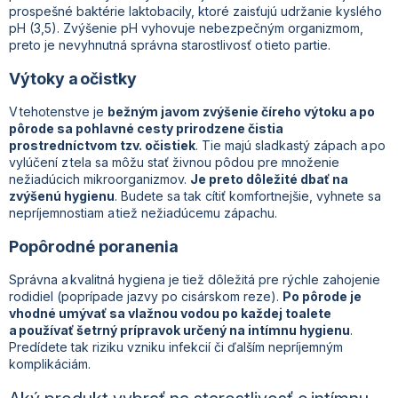
prospešné baktérie laktobacily, ktoré zaisťujú udržanie kyslého
pH (3,5). Zvýšenie pH vyhovuje nebezpečným organizmom,
preto je nevyhnutná správna starostlivosť o tieto partie.
Výtoky a očistky
V tehotenstve je
bežným javom zvýšenie číreho výtoku a po
pôrode sa pohlavné cesty prirodzene čistia
prostredníctvom tzv. očistiek
. Tie majú sladkastý zápach a po
vylúčení z tela sa môžu stať živnou pôdou pre množenie
nežiadúcich mikroorganizmov.
Je preto dôležité dbať na
zvýšenú hygienu
. Budete sa tak cítiť komfortnejšie, vyhnete sa
nepríjemnostiam a tiež nežiadúcemu zápachu.
Popôrodné poranenia
Správna a kvalitná hygiena je tiež dôležitá pre rýchle zahojenie
rodidiel (poprípade jazvy po cisárskom reze).
Po pôrode je
vhodné umývať sa vlažnou vodou po každej toalete
a používať šetrný prípravok určený na intímnu hygienu
.
Predídete tak riziku vzniku infekcií či ďalším nepríjemným
komplikáciám.