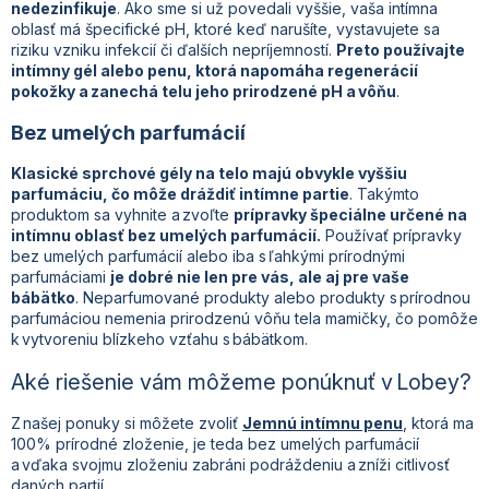
nedezinfikuje
. Ako sme si už povedali vyššie, vaša intímna
oblasť má špecifické pH, ktoré keď narušíte, vystavujete sa
riziku vzniku infekcií či ďalších nepríjemností.
Preto používajte
intímny gél alebo penu, ktorá napomáha regenerácií
pokožky a zanechá telu jeho prirodzené pH a vôňu
.
Bez umelých parfumácií
Klasické sprchové gély na telo majú obvykle vyššiu
parfumáciu, čo môže dráždiť intímne partie
. Takýmto
produktom sa vyhnite a zvoľte
prípravky špeciálne určené na
intímnu oblasť bez umelých parfumácií.
Používať prípravky
bez umelých parfumácií alebo iba s ľahkými prírodnými
parfumáciami
je dobré nie len pre vás, ale aj pre vaše
bábätko
. Neparfumované produkty alebo produkty s prírodnou
parfumáciou nemenia prirodzenú vôňu tela mamičky, čo pomôže
k vytvoreniu blízkeho vzťahu s bábätkom.
Aké riešenie vám môžeme ponúknuť v Lobey?
Z našej ponuky si môžete zvoliť
Jemnú intímnu penu
, ktorá ma
100% prírodné zloženie, je teda bez umelých parfumácií
a vďaka svojmu zloženiu zabráni podráždeniu a zníži citlivosť
daných partií.