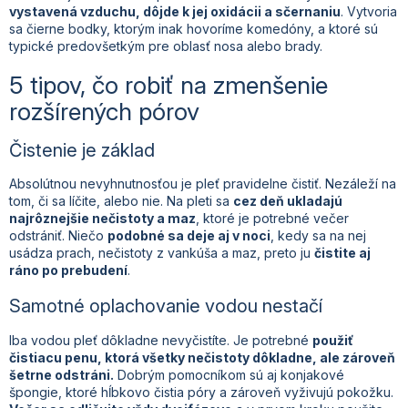
vystavená vzduchu, dôjde k jej oxidácii a sčernaniu
. Vytvoria
sa čierne bodky, ktorým inak hovoríme komedóny, a ktoré sú
typické predovšetkým pre oblasť nosa alebo brady.
5 tipov, čo robiť na zmenšenie
rozšírených pórov
Čistenie je základ
Absolútnou nevyhnutnosťou je pleť pravidelne čistiť. Nezáleží na
tom, či sa líčite, alebo nie. Na pleti sa
cez deň ukladajú
najrôznejšie nečistoty a maz
, ktoré je potrebné večer
odstrániť. Niečo
podobné sa deje aj v noci
, kedy sa na nej
usádza prach, nečistoty z vankúša a maz, preto ju
čistite aj
ráno po prebudení
.
Samotné oplachovanie vodou nestačí
Iba vodou pleť dôkladne nevyčistíte. Je potrebné
použiť
čistiacu penu, ktorá všetky nečistoty dôkladne, ale zároveň
šetrne odstráni.
Dobrým pomocníkom sú aj konjakové
špongie, ktoré hĺbkovo čistia póry a zároveň vyživujú pokožku.