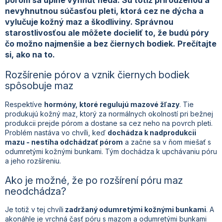
nevyhnutnou súčasťou pleti, ktorá cez ne dýcha a
vylučuje kožný maz a škodliviny. Správnou
starostlivosťou ale môžete docieliť to, že budú póry
čo možno najmenšie a bez čiernych bodiek. Prečítajte
si, ako na to.
Rozšírenie pórov a vznik čiernych bodiek
spôsobuje maz
Respektíve
hormóny, ktoré regulujú mazové žľazy
. Tie
produkujú kožný maz, ktorý za normálnych okolností pri bežnej
produkcii prejde pórom a dostane sa cez neho na povrch pleti.
Problém nastáva vo chvíli, keď
dochádza k nadprodukcii
mazu - nestíha odchádzať pórom
a začne sa v ňom miešať s
odumretými kožnými bunkami. Tým dochádza k upchávaniu póru
a jeho rozšíreniu.
Ako je možné, že po rozšírení póru maz
neodchádza?
Je totiž v tej chvíli
zadržaný odumretými kožnými bunkami
. A
akonáhle je vrchná časť póru s mazom a odumretými bunkami