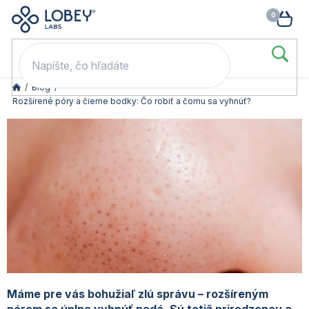
🥳 Odomkni si zľavu: –15 % s kódom LOB15 (nad 60 eur) | –20 % s
Prejsť
NÁK
kódom LOB20 (nad 80 eur). 👉
To beriem
na
KOŠ
obsah
/
Blog
/
Rozšírené póry a čierne bodky: Čo robiť a čomu sa vyhnúť?
Máme pre vás bohužiaľ zlú správu – rozšíreným
pórom sa úplne vyhnúť nedá. Sú totiž prirodzenou a