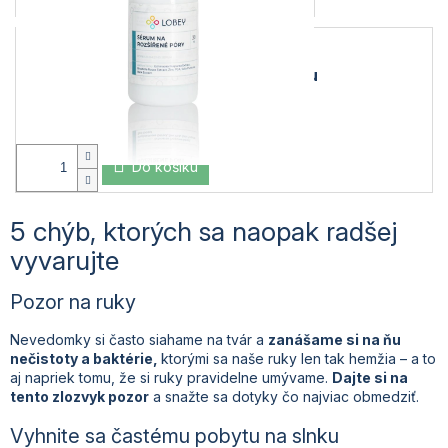
Znižuje
výskyt
rozšírených
pórov
Normalizuje
tvorbu kožného mazu
Pomáha proti čiernym bodkám
Obsahuje
adaptogénne látky
Do košíku
5 chýb, ktorých sa naopak radšej
vyvarujte
Pozor na ruky
Nevedomky si často siahame na tvár a
zanášame si na ňu
nečistoty a baktérie,
ktorými sa naše ruky len tak hemžia – a to
aj napriek tomu, že si ruky pravidelne umývame.
Dajte si na
tento zlozvyk pozor
a snažte sa dotyky čo najviac obmedziť.
Vyhnite sa častému pobytu na slnku