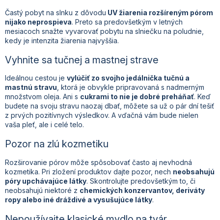
Častý pobyt na slnku z dôvodu
UV žiarenia rozšíreným pórom
nijako neprospieva
. Preto sa predovšetkým v letných
mesiacoch snažte vyvarovať pobytu na slniečku na poludnie,
kedy je intenzita žiarenia najvyššia.
Vyhnite sa tučnej a mastnej strave
Ideálnou cestou je
vylúčiť zo svojho jedálnička tučnú a
mastnú stravu
, ktorá je obvykle pripravovaná s nadmerným
množstvom oleja. Ani s
cukrami to nie je dobré preháňať
. Keď
budete na svoju stravu naozaj dbať, môžete sa už o pár dní tešiť
z prvých pozitívnych výsledkov. A vďačná vám bude nielen
vaša pleť, ale i celé telo.
Pozor na zlú kozmetiku
Rozširovanie pórov môže spôsobovať často aj nevhodná
kozmetika. Pri zložení produktov dajte pozor, nech
neobsahujú
póry upchávajúce látky
. Skontrolujte predovšetkým to, či
neobsahujú niektoré z
chemických konzervantov, deriváty
ropy alebo iné dráždivé a vysušujúce látky
.
Nepoužívajte klasické mydlo na tvár