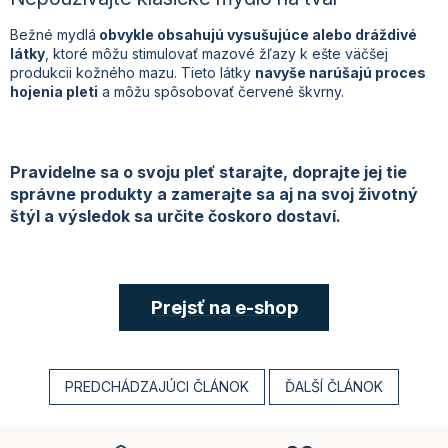
Bežné mydlá
obvykle obsahujú vysušujúce alebo dráždivé
látky
, ktoré môžu stimulovať mazové žľazy k ešte väčšej
produkcii kožného mazu. Tieto látky
navyše narúšajú proces
hojenia pleti
a môžu spôsobovať červené škvrny.
Pravidelne sa o svoju pleť starajte, doprajte jej tie
správne produkty a zamerajte sa aj na svoj životný
štýl a výsledok sa určite čoskoro dostaví.
Prejsť na e-shop
PREDCHÁDZAJÚCI ČLÁNOK
ĎALŠÍ ČLÁNOK
Z