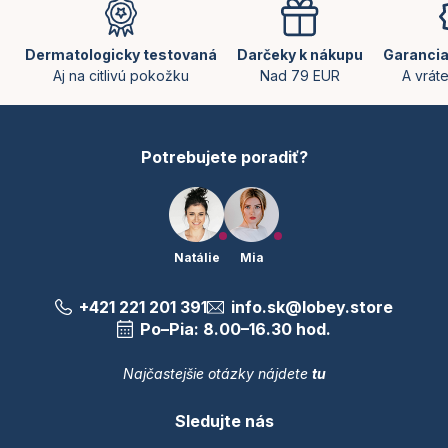
á
p
ä
Dermatologicky testovaná
Darčeky k nákupu
Garancia
t
Aj na citlivú pokožku
Nad 79 EUR
A vrát
i
e
Potrebujete poradiť?
Natálie
Mia
+421 221 201 391
info.sk@lobey.store
Po–Pia: 8.00–16.30 hod.
Najčastejšie otázky nájdete
tu
Sledujte nás