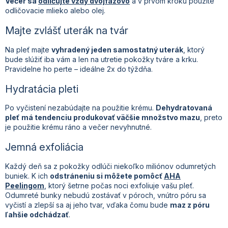
Večer sa
odličujte vždy dvojfázovo
a v prvom kroku použite
odličovacie mlieko alebo olej.
Majte zvlášť uterák na tvár
Na pleť majte
vyhradený jeden samostatný uterák
, ktorý
bude slúžiť iba vám a len na utretie pokožky tváre a krku.
Pravidelne ho perte – ideálne 2x do týždňa.
Hydratácia pleti
Po vyčistení nezabúdajte na použitie krému.
Dehydratovaná
pleť
má tendenciu produkovať väčšie množstvo mazu
, preto
je použitie krému ráno a večer nevyhnutné.
Jemná exfoliácia
Každý deň sa z pokožky odlúči niekoľko miliónov odumretých
buniek. K ich
odstráneniu si môžete pomôcť
AHA
Peelingom
, ktorý šetrne počas noci exfoliuje vašu pleť.
Odumreté bunky nebudú zostávať v póroch, vnútro póru sa
vyčistí a zlepší sa aj jeho tvar, vďaka čomu bude
maz z póru
ľahšie odchádzať
.