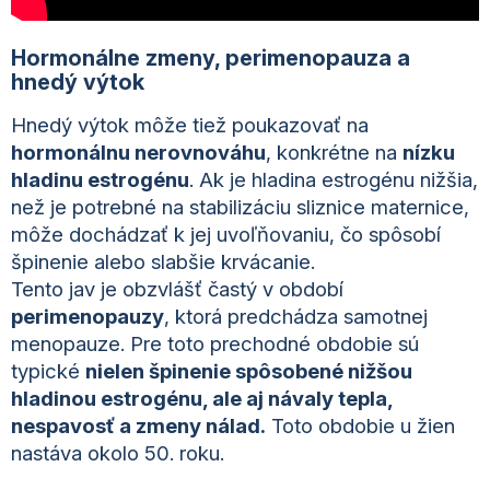
Hormonálne zmeny, perimenopauza
a
hnedý výtok
Hnedý výtok môže tiež poukazovať na
hormonálnu nerovnováhu
, konkrétne na
nízku
hladinu estrogénu
. Ak je hladina estrogénu nižšia,
než je potrebné na stabilizáciu sliznice maternice,
môže dochádzať k jej uvoľňovaniu, čo spôsobí
špinenie alebo slabšie krvácanie.
Tento jav je obzvlášť častý v období
perimenopauzy
, ktorá predchádza samotnej
menopauze. Pre toto prechodné obdobie sú
typické
nielen špinenie spôsobené nižšou
hladinou estrogénu, ale aj návaly tepla,
nespavosť a zmeny nálad.
Toto obdobie u žien
nastáva okolo 50. roku.