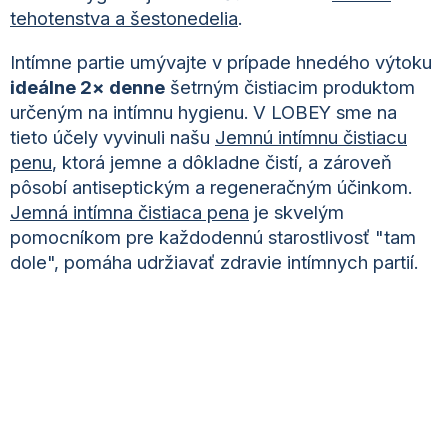
tehotenstva a šestonedelia
.
Intímne partie umývajte v prípade hnedého výtoku
ideálne 2× denne
šetrným čistiacim produktom
určeným na intímnu hygienu. V LOBEY sme na
tieto účely vyvinuli našu
Jemnú intímnu čistiacu
penu
, ktorá jemne a dôkladne čistí, a zároveň
pôsobí antiseptickým a regeneračným účinkom.
Jemná intímna čistiaca pena
je skvelým
pomocníkom pre každodennú starostlivosť "tam
dole", pomáha udržiavať zdravie intímnych partií.