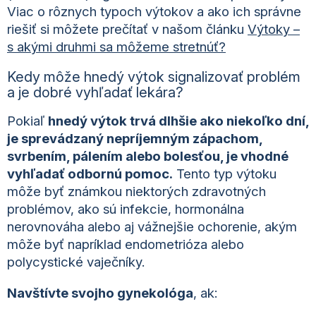
Viac o rôznych typoch výtokov a ako ich správne
riešiť si môžete prečítať v našom článku
Výtoky –
s akými druhmi sa môžeme stretnúť?
Kedy môže hnedý výtok signalizovať problém
a je dobré vyhľadať lekára?
Pokiaľ
hnedý výtok trvá dlhšie ako niekoľko dní,
je sprevádzaný nepríjemným zápachom,
svrbením, pálením alebo bolesťou, je vhodné
vyhľadať odbornú pomoc.
Tento typ výtoku
môže byť známkou niektorých zdravotných
problémov, ako sú infekcie, hormonálna
nerovnováha alebo aj vážnejšie ochorenie, akým
môže byť napríklad endometrióza alebo
polycystické vaječníky.
Navštívte svojho gynekológa
, ak: