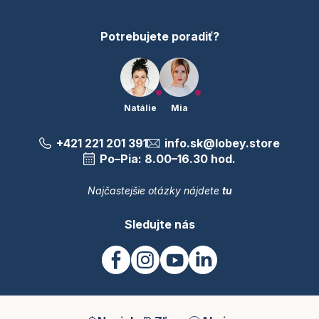
e
Potrebujete poradiť?
Natálie
Mia
+421 221 201 391
info.sk@lobey.store
Po–Pia: 8.00–16.30 hod.
Najčastejšie otázky nájdete
tu
Sledujte nás