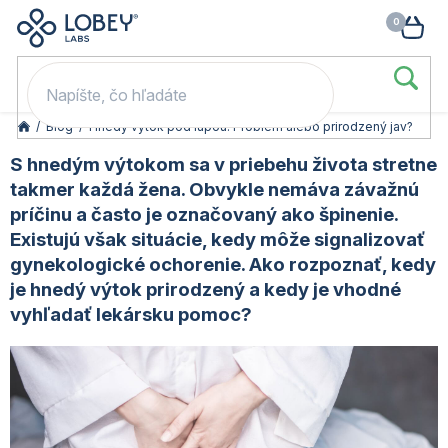
🥳 Odomkni si zľavu: –15 % s kódom LOB15 (nad 60 eur) | –20 % s
Prejsť
NÁK
kódom LOB20 (nad 80 eur). 👉
To beriem
na
KOŠ
obsah
/
Blog
/
Hnedý výtok pod lupou: Problém alebo prirodzený jav?
S hnedým výtokom sa v priebehu života stretne
takmer každá žena. Obvykle nemáva závažnú
príčinu a často je označovaný ako špinenie.
Existujú však situácie, kedy môže signalizovať
gynekologické ochorenie. Ako rozpoznať, kedy
je hnedý výtok prirodzený a kedy je vhodné
vyhľadať lekársku pomoc?