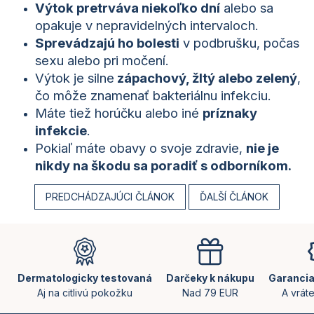
Výtok pretrváva niekoľko dní
alebo sa
opakuje v nepravidelných intervaloch.
Sprevádzajú ho bolesti
v podbrušku, počas
sexu alebo pri močení.
Výtok je silne
zápachový, žltý alebo zelený
,
čo môže znamenať bakteriálnu infekciu.
Máte tiež horúčku alebo iné
príznaky
infekcie
.
Pokiaľ máte obavy o svoje zdravie,
nie je
nikdy na škodu sa poradiť s odborníkom.
PREDCHÁDZAJÚCI ČLÁNOK
ĎALŠÍ ČLÁNOK
Z
á
p
ä
Dermatologicky testovaná
Darčeky k nákupu
Garancia
t
Aj na citlivú pokožku
Nad 79 EUR
A vrát
i