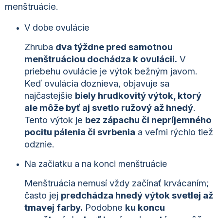
menštruácie.
V dobe ovulácie
Zhruba
dva týždne pred samotnou
menštruáciou dochádza k ovulácii.
V
priebehu ovulácie je výtok bežným javom.
Keď ovulácia doznieva, objavuje sa
najčastejšie
biely hrudkovitý výtok, ktorý
ale môže byť aj svetlo ružový až hnedý
.
Tento výtok je
bez zápachu či nepríjemného
pocitu pálenia či svrbenia
a veľmi rýchlo tiež
odznie.
Na začiatku a na konci menštruácie
Menštruácia nemusí vždy začínať krvácaním;
často jej
predchádza hnedý výtok svetlej až
tmavej farby.
Podobne
ku koncu