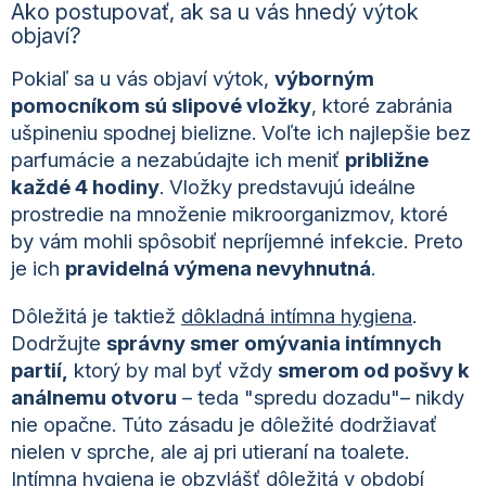
Ako postupovať, ak sa u vás hnedý výtok
objaví?
Pokiaľ sa u vás objaví výtok,
výborným
pomocníkom sú slipové vložky
, ktoré zabránia
ušpineniu spodnej bielizne. Voľte ich najlepšie bez
parfumácie a nezabúdajte ich meniť
približne
každé 4 hodiny
. Vložky predstavujú ideálne
prostredie na množenie mikroorganizmov, ktoré
by vám mohli spôsobiť nepríjemné infekcie. Preto
je ich
pravidelná výmena nevyhnutná
.
Dôležitá je taktiež
dôkladná intímna hygiena
.
Dodržujte
správny smer omývania intímnych
partií,
ktorý by mal byť vždy
smerom od pošvy k
análnemu otvoru
– teda "spredu dozadu"
– nikdy
nie opačne. Túto zásadu je dôležité dodržiavať
nielen v sprche, ale aj pri utieraní na toalete.
Intímna hygiena je obzvlášť dôležitá v
období