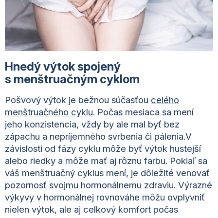
Hnedý výtok spojený
s menštruačným cyklom
Pošvový výtok je bežnou súčasťou
celého
menštruačného cyklu
. Počas mesiaca sa mení
jeho konzistencia, vždy by ale mal byť bez
zápachu a nepríjemného svrbenia či pálenia.V
závislosti od fázy cyklu môže byť výtok hustejší
alebo riedky a môže mať aj rôznu farbu. Pokiaľ sa
váš menštruačný cyklus mení, je dôležité venovať
pozornosť svojmu hormonálnemu zdraviu. Výrazné
výkyvy v hormonálnej rovnováhe môžu ovplyvniť
nielen výtok, ale aj celkový komfort počas