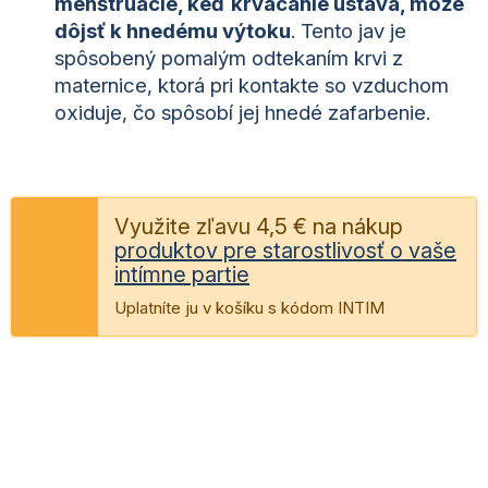
menštruácie, keď krvácanie ustáva, môže
dôjsť k hnedému výtoku
. Tento jav je
spôsobený pomalým odtekaním krvi z
maternice, ktorá pri kontakte so vzduchom
oxiduje, čo spôsobí jej hnedé zafarbenie.
Využite zľavu 4,5 € na nákup
produktov pre starostlivosť o vaše
intímne partie
Uplatníte ju v košíku s kódom INTIM