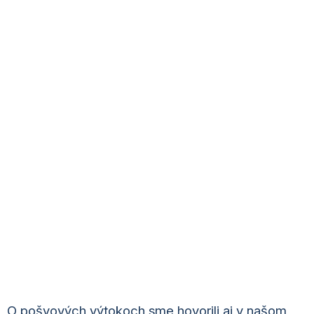
O pošvových výtokoch sme hovorili aj v našom