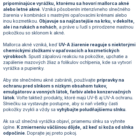
pripomínajúce vyrážku, ktorému sa hovorí mallorca akné
alebo letné akné
. Vzniká pôsobením intenzívneho slnečného
žiarenia v kombinácii s mastnými opaľovacími krémami alebo
inou kozmetikou.
Objavuje sa najčastejšie na krku, v dekolte,
ale i na rukách a nohách
, a práve u ľudí s prirodzene mastnou
pokožkou so sklonom k akné.
Mallorca akné vzniká, keď
UV-A žiarenie reaguje s niektorými
chemickými zložkami v opaľovacích a kozmetických
výrobkoch
. Spustí zápalovú reakciu na pokožke, upchatie a
zapálenie mazových žliaz a folikulov ochlpenia, kde sa vytvorí
vyrážka a pupienky.
Aby ste slnečnému akné zabránili, používajte
prípravky na
ochranu pred slnkom s nízkym obsahom tukov,
emulgátorov a vonných látok, farbív alebo konzervačných
látok
. Voľte taktiež produkty, ktoré majú UV-B aj UV-A ochranu.
Slniečku sa vystavujte postupne, aby si naň všetky časti
pokožky zvykli a vždy sa
vyhýbajte poludňajšiemu slnku
.
Ak sa už slnečná vyrážka objaví, priamemu slnku sa vyhnite
úplne.
K zmierneniu väčšinou dôjde, až keď si koža od slnka
odpočinie
. Doprajte jej preto pokoj.