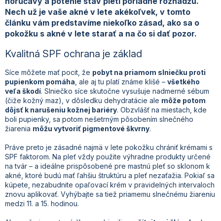
horúčavy a potenie stav pleti poriadne rozhádžu.
Nech už je vaše akné v lete akékoľvek, v tomto
článku vám predstavíme niekoľko zásad, ako sa o
pokožku s akné v lete starať a na čo si dať pozor.
Kvalitná SPF ochrana je základ
Síce môžete mať pocit, že
pobyt na priamom slniečku proti
pupienkom pomáha
, ale aj tu platí známe klišé –
všetkého
veľa škodí
. Slniečko síce skutočne vysušuje nadmerné sébum
(čiže kožný maz), v dôsledku dehydratácie ale
môže potom
dôjsť k narušeniu kožnej bariéry
. Obzvlášť na miestach, kde
boli pupienky, sa potom nešetrným pôsobením slnečného
žiarenia
môžu vytvoriť pigmentové škvrny
.
Práve preto je zásadné najmä v lete pokožku chrániť krémami s
SPF faktorom. Na pleť vždy použite výhradne produkty určené
na tvár – a ideálne prispôsobené pre mastnú pleť so sklonom k
akné, ktoré budú mať ľahšiu štruktúru a pleť nezaťažia. Pokiaľ sa
kúpete, nezabudnite opaľovací krém v pravidelných intervaloch
znovu aplikovať. Vyhýbajte sa tiež priamemu slnečnému žiareniu
medzi 11. a 15. hodinou.