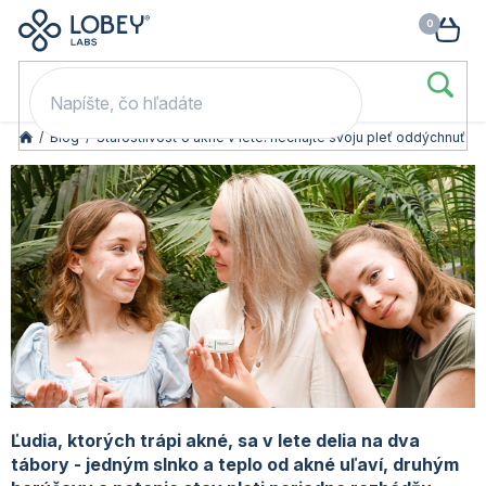
🥳 Odomkni si zľavu: –15 % s kódom LOB15 (nad 60 eur) | –20 % s
Prejsť
NÁK
kódom LOB20 (nad 80 eur). 👉
To beriem
na
KOŠ
obsah
/
Blog
/
Starostlivosť o akné v lete: nechajte svoju pleť oddýchnuť
Ľudia, ktorých trápi akné, sa v lete delia na dva
tábory - jedným slnko a teplo od akné uľaví, druhým