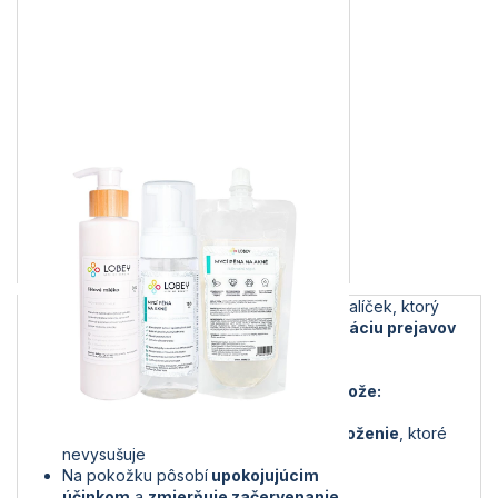
Trápi vás akné na tele
?
Vyskúšajte
tento balíček, ktorý
obsahuje
sadu produktov určenú na elimináciu prejavov
akné
.
Produkty LOBEY vaša pokožka ocení, pretože:
Majú
100% prírodné
a veľmi
šetrné zloženie
, ktoré
nevysušuje
Na pokožku pôsobí
upokojujúcim
účinkom
a
zmierňuje začervenanie