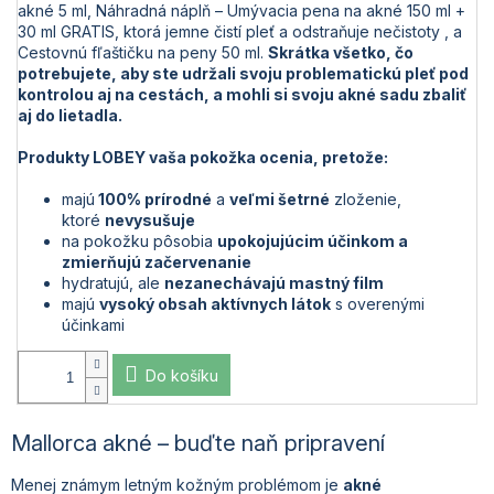
akné 5 ml, Náhradná náplň – Umývacia pena na akné 150 ml +
30 ml GRATIS, ktorá jemne čistí pleť a odstraňuje nečistoty , a
Cestovnú fľaštičku na peny 50 ml.
Skrátka všetko, čo
potrebujete, aby ste udržali svoju problematickú pleť pod
kontrolou aj na cestách, a mohli si svoju akné sadu zbaliť
aj do lietadla.
Produkty LOBEY vaša pokožka ocenia, pretože:
majú
100% prírodné
a
veľmi šetrné
zloženie,
ktoré
nevysušuje
na pokožku pôsobia
upokojujúcim účinkom a
zmierňujú začervenanie
hydratujú, ale
nezanechávajú mastný film
majú
vysoký obsah aktívnych látok
s overenými
účinkami
Do košíku
Mallorca akné – buďte naň pripravení
Menej známym letným kožným problémom je
akné