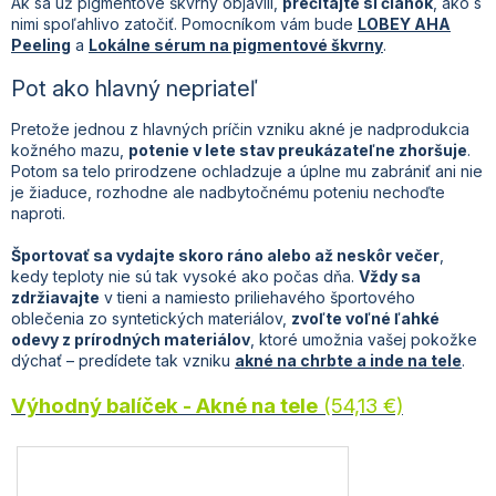
Ak sa už pigmentové škvrny objavili,
prečítajte si článok
, ako s
nimi spoľahlivo zatočiť. Pomocníkom vám bude
LOBEY AHA
Peeling
a
Lokálne sérum na pigmentové škvrny
.
Pot ako hlavný nepriateľ
Pretože jednou z hlavných príčin vzniku akné je nadprodukcia
kožného mazu,
potenie v lete stav preukázateľne zhoršuje
.
Potom sa telo prirodzene ochladzuje a úplne mu zabrániť ani nie
je žiaduce, rozhodne ale nadbytočnému poteniu nechoďte
naproti.
Športovať sa vydajte skoro ráno alebo až neskôr večer
,
kedy teploty nie sú tak vysoké ako počas dňa.
Vždy sa
zdržiavajte
v tieni a namiesto priliehavého športového
oblečenia zo syntetických materiálov,
zvoľte voľné ľahké
odevy z prírodných materiálov
, ktoré umožnia vašej pokožke
dýchať – predídete tak vzniku
akné na chrbte a inde na tele
.
Výhodný balíček - Akné na tele
(54,13 €)