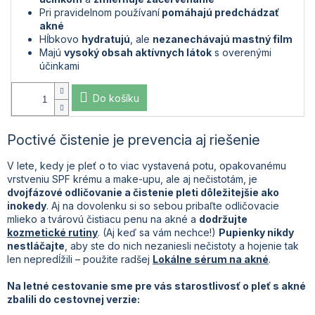
Pri pravidelnom používaní
pomáhajú predchádzať
akné
Hĺbkovo
hydratujú
, ale
nezanechávajú mastný film
Majú
vysoký obsah aktívnych látok
s overenými
účinkami
Do košíku
Poctivé čistenie je prevencia aj riešenie
V lete, kedy je pleť o to viac vystavená potu, opakovanému
vrstveniu SPF krému a make-upu, ale aj nečistotám, je
dvojfázové odličovanie a čistenie pleti dôležitejšie ako
inokedy
. Aj na dovolenku si so sebou pribaľte odličovacie
mlieko a tvárovú čistiacu penu na akné a
dodržujte
kozmetické rutiny
. (Aj keď sa vám nechce!)
Pupienky nikdy
nestláčajte
, aby ste do nich nezaniesli nečistoty a hojenie tak
len nepredĺžili – použite radšej
Lokálne sérum na akné
.
Na letné cestovanie sme pre vás starostlivosť o pleť s akné
zbalili do cestovnej verzie: