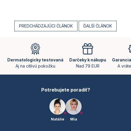
PREDCHÁDZAJÚCI ČLÁNOK
ĎALŠÍ ČLÁNOK
Z
á
p
ä
Dermatologicky testovaná
Darčeky k nákupu
Garancia
t
Aj na citlivú pokožku
Nad 79 EUR
A vrát
i
e
Potrebujete poradiť?
Natálie
Mia