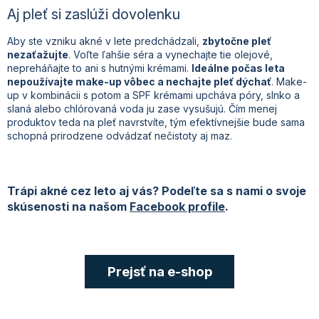
Aj pleť si zaslúži dovolenku
Aby ste vzniku akné v lete predchádzali,
zbytočne pleť
nezaťažujte
. Voľte ľahšie séra a vynechajte tie olejové,
nepreháňajte to ani s hutnými krémami.
Ideálne počas leta
nepoužívajte make-up vôbec a nechajte pleť dýchať
. Make-
up v kombinácii s potom a SPF krémami upcháva póry, slnko a
slaná alebo chlórovaná voda ju zase vysušujú. Čím menej
produktov teda na pleť navrstvíte, tým efektívnejšie bude sama
schopná prirodzene odvádzať nečistoty aj maz.
Trápi akné cez leto aj vás? Podeľte sa s nami o svoje
skúsenosti na našom
Facebook profile
.
Prejsť na e-shop