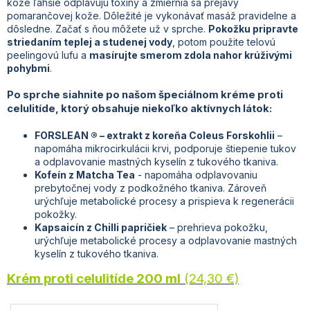
kože ľahšie odplavujú toxíny a zmiernia sa prejavy
pomarančovej kože. Dôležité je vykonávať masáž pravidelne a
dôsledne. Začať s ňou môžete už v sprche.
Pokožku pripravte
striedaním teplej a studenej vody
, potom použite telovú
peelingovú lufu a
masírujte smerom zdola nahor krúživými
pohybmi
.
Po sprche siahnite po našom špeciálnom kréme proti
celulitíde, ktorý obsahuje niekoľko aktívnych látok:
FORSLEAN ® – extrakt z koreňa Coleus Forskohlii
–
napomáha mikrocirkulácii krvi, podporuje štiepenie tukov
a odplavovanie mastných kyselín z tukového tkaniva.
Kofeín z Matcha Tea
- napomáha odplavovaniu
prebytočnej vody z podkožného tkaniva. Zároveň
urýchľuje metabolické procesy a prispieva k regenerácii
pokožky.
Kapsaicín z Chilli papričiek
– prehrieva pokožku,
urýchľuje metabolické procesy a odplavovanie mastných
kyselín z tukového tkaniva.
Krém proti celulitíde 200 ml
(24,30 €)