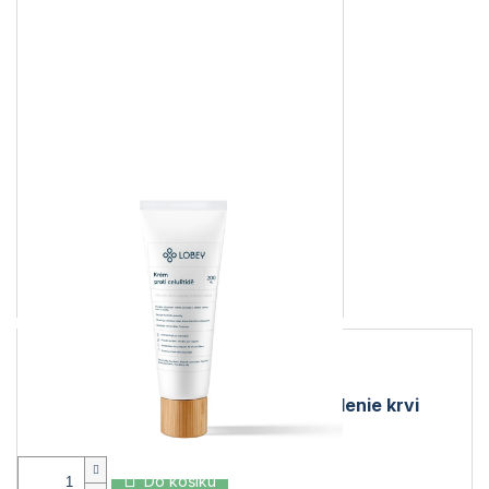
Pomáha zmierňovať celulitídu
Zvyšuje pružnosť
pokožky
Jemne prehrieva
a
zlepšuje prúdenie
krvi
Hydratuje a vyživuje
Do košíku