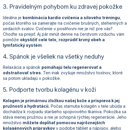
3. Pravidelným pohybom ku zdravej pokožke
Ideálna je
kombinácia kardio cvičenia a silového tréningu
,
počas ktorého sa zamerajte na cvičenie brušných, stehenných a
sedacích svalov. Cvičenie v posilňovni nie je nič pre vás?
Choďte sa prejsť. Aj pár minút denne na čerstvom vzduchu vám
pomôže
okysličiť celé telo, rozprúdiť krvný obeh a
lymfatický systém
.
4. Spánok je všeliek na všetky neduhy
Relaxácia a spánok
pomáhajú telu regenerovať a
odstraňovať stres
. Ten inak zvyšuje množstvo toxínov, ktoré
sa potom ukladajú v pokožke.
5. Podporte tvorbu kolagénu v koži
Kolagén je primárnou zložkou našej kože a prispieva k jej
pružnosti a hydratácii.
Počas starnutia kolagén v tele ubúda a
dochádza k rozpadu staršieho spojivového tkaniva. Pokožka sa
stáva menej pružnou a nie je schopná rýchlej regenerácie. Jeho
množstvo
môžete dopĺňať pomocou najrôznejších
kolagénových prípravkov
v podobe tabliet a nápojov, alebo