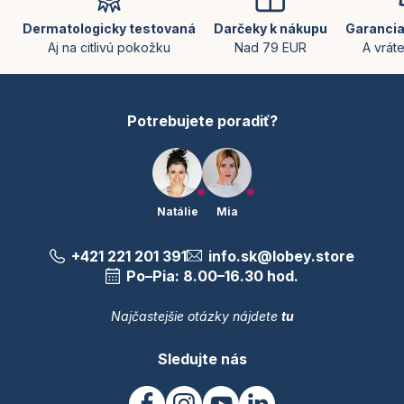
p
ä
Dermatologicky testovaná
Darčeky k nákupu
Garancia
t
Aj na citlivú pokožku
Nad 79 EUR
A vrát
i
e
Potrebujete poradiť?
Natálie
Mia
+421 221 201 391
info.sk@lobey.store
Po–Pia: 8.00–16.30 hod.
Najčastejšie otázky nájdete
tu
Sledujte nás