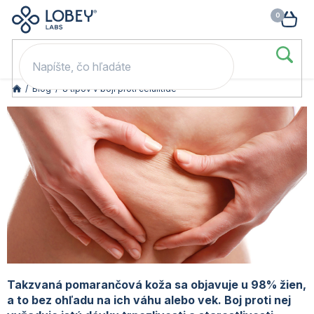
🥳 Odomkni si zľavu: –15 % s kódom LOB15 (nad 60 eur) | –20 % s
Prejsť
NÁK
kódom LOB20 (nad 80 eur). 👉
To beriem
na
KOŠ
obsah
/
Blog
/
8 tipov v boji proti celulitíde
Takzvaná pomarančová koža sa objavuje u 98% žien,
a to bez ohľadu na ich váhu alebo vek. Boj proti nej