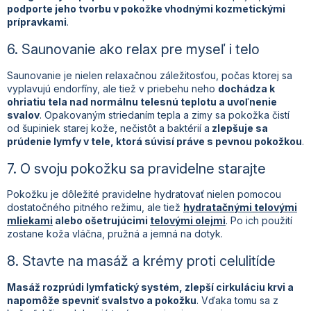
podporte jeho tvorbu v pokožke vhodnými kozmetickými
prípravkami
.
6. Saunovanie ako relax pre myseľ i telo
Saunovanie je nielen relaxačnou záležitosťou, počas ktorej sa
vyplavujú endorfíny, ale tiež v priebehu neho
dochádza k
ohriatiu tela nad normálnu telesnú teplotu a uvoľnenie
svalov
. Opakovaným striedaním tepla a zimy sa pokožka čistí
od šupiniek starej kože, nečistôt a baktérií a
zlepšuje sa
prúdenie lymfy v tele, ktorá súvisí práve s pevnou pokožkou
.
7. O svoju pokožku sa pravidelne starajte
Pokožku je dôležité pravidelne hydratovať nielen pomocou
dostatočného pitného režimu, ale tiež
hydratačnými telovými
mliekami
alebo ošetrujúcimi
telovými olejmi
. Po ich použití
zostane koža vláčna, pružná a jemná na dotyk.
8. Stavte na masáž a krémy proti celulitíde
Masáž rozprúdi lymfatický systém, zlepší cirkuláciu krvi a
napomôže spevniť svalstvo a pokožku
. Vďaka tomu sa z