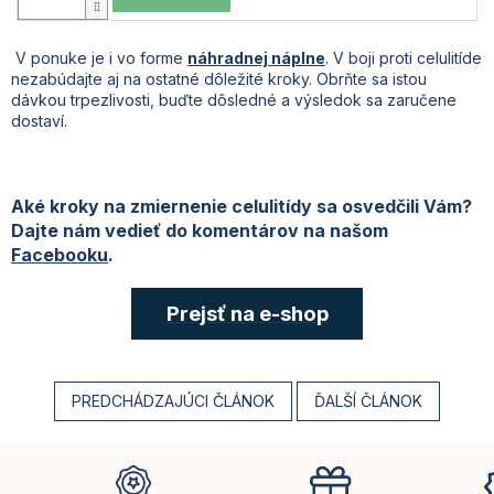
V ponuke je i vo forme
náhradnej náplne
. V boji proti celulitíde
nezabúdajte aj na ostatné dôležité kroky. Obrňte sa istou
dávkou trpezlivosti, buďte dôsledné a výsledok sa zaručene
dostaví.
Aké kroky na zmiernenie celulitídy sa osvedčili Vám?
Dajte nám vedieť do komentárov na našom
Facebooku
.
Prejsť na e-shop
PREDCHÁDZAJÚCI ČLÁNOK
ĎALŠÍ ČLÁNOK
Z
á