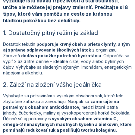
vyžaduje istú dávku trpezlivosti a starostlivosti,
určite ale môžete jej prejavy zmierniť. Prečítajte si 8
tipov, ktoré vám pomôžu na ceste za krásnou
hladkou pokožkou bez celulitídy.
1. Dostatočný pitný režim je základ
Dostatok tekutín
podporuje krvný obeh a prietok lymfy, a tým
aj správne odplavovanie škodlivých látok
z organizmu.
Zároveň
dodáva pokožke potrebnú hydratáciu
. Odporúča sa
vypiť 2 až 3 litre denne – ideálne čistej vody alebo bylinných
čajov. Vyhýbajte sa sladeným sýteným limonádam, energetickým
nápojom a alkoholu.
2. Záleží na zložení vášho jedálnička
Vyhýbajte sa potravinám s vysokým obsahom soli, ktoré telo
zbytočne zaťažujú a zavodňujú. Naopak sa
zamerajte na
potraviny s obsahom antioxidantov,
medzi ktoré patria
jahody, čučoriedky, maliny aj vysokopercentná horká čokoláda.
Účinné sú aj potraviny
s vysokým obsahom vitamínu C,
omega-3 nenasýtených mastných kyselín a bielkovín, ktoré
pomáhajú redukovať tuk a posilňujú tvorbu kolagénu.