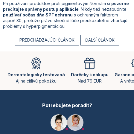
Pri používaní produktov proti pigmentovým škvrnám si
pozorne
prečítajte správny postup aplikácie
. Nikdy tiež nezabudnite
používať počas dňa SPF ochranu
s ochranným faktorom
aspoň 30, pretože práve slnečné lúče preukázateľne zhoršujú
problémy s hyperpigmentáciou.
PREDCHÁDZAJÚCI ČLÁNOK
ĎALŠÍ ČLÁNOK
Z
á
p
ä
Dermatologicky testovaná
Darčeky k nákupu
Garancia
t
Aj na citlivú pokožku
Nad 79 EUR
A vrát
i
e
Potrebujete poradiť?