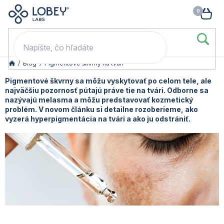
🥳 Odomkni si zľavu: –15 % s kódom LOB15 (nad 60 eur) | –20 % s
Prejsť
NÁK
kódom LOB20 (nad 80 eur). 👉
To beriem
na
KOŠ
obsah
/
Blog
/
Pigmentové škvrny na tvári
Pigmentové škvrny sa môžu vyskytovať po celom tele, ale
najväčšiu pozornosť pútajú práve tie na tvári. Odborne sa
nazývajú melasma a môžu predstavovať kozmetický
problém. V novom článku si detailne rozoberieme, ako
vyzerá hyperpigmentácia na tvári a ako ju odstrániť.