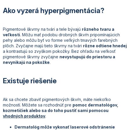
Ako vyzerá hyperpigmentácia?
Pigmentové škvrny na tvári a tele bývajú
rôzneho tvaru a
veľkosti
. Môžu mať podobu drobných škvŕn pripomínajúcich
pehy alebo môžu byť vo forme veľkých tmavých farebných
plôch. Zvyčajne majú tieto škvrny na tvári
rôzne odtiene hnedej
a kontrastujú so zvyškom pokožky. Bez ohľadu na veľkosť
pigmentové škvrny zvyčajne
nevystupujú do priestoru a
nevynikajú na pokožke
.
Existuje riešenie
Ak sa chcete zbaviť pigmentových škvŕn, máte niekoľko
možností. Môžete sa rozhodnúť pre
pomoc dermatológov,
kozmetičiek alebo sa do toho pustiť sami pomocou
vhodných produktov
.
Dermatológ môže vykonať laserové odstránenie