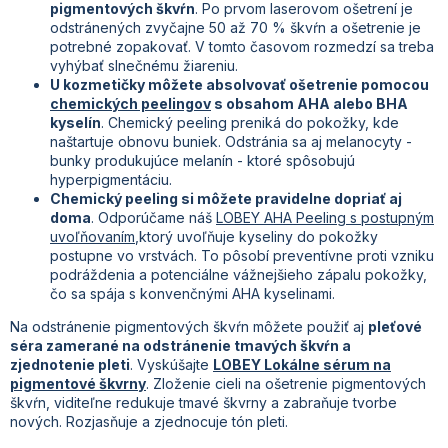
pigmentových škvŕn
. Po prvom laserovom ošetrení je
odstránených zvyčajne 50 až 70 % škvŕn a ošetrenie je
potrebné zopakovať. V tomto časovom rozmedzí sa treba
vyhýbať slnečnému žiareniu.
U kozmetičky môžete absolvovať ošetrenie pomocou
chemických peelingov
s obsahom AHA alebo BHA
kyselín
. Chemický peeling preniká do pokožky, kde
naštartuje obnovu buniek. Odstránia sa aj melanocyty -
bunky produkujúce melanín - ktoré spôsobujú
hyperpigmentáciu.
Chemický peeling si môžete pravidelne dopriať aj
doma
. Odporúčame náš
LOBEY AHA Peeling s postupným
uvoľňovaním
,ktorý uvoľňuje kyseliny do pokožky
postupne vo vrstvách. To pôsobí preventívne proti vzniku
podráždenia a potenciálne vážnejšieho zápalu pokožky,
čo sa spája s konvenčnými AHA kyselinami.
Na odstránenie pigmentových škvŕn môžete použiť aj
pleťové
séra zamerané na odstránenie tmavých škvŕn a
zjednotenie pleti
. Vyskúšajte
LOBEY Lokálne sérum na
pigmentové škvrny
. Zloženie cieli na ošetrenie pigmentových
škvŕn, viditeľne redukuje tmavé škvrny a zabraňuje tvorbe
nových. Rozjasňuje a zjednocuje tón pleti.