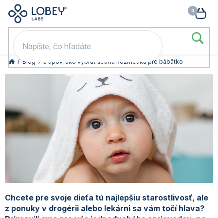
🥳 Odomkni si zľavu: –15 % s kódom LOB15 (nad 60 eur) | –20 % s
Prejsť
NÁK
kódom LOB20 (nad 80 eur). 👉
To beriem
na
KOŠ
obsah
/
Blog
/
5 tipov, ako vybrať šetrnú kozmetiku pre bábätko
Chcete pre svoje dieťa tú najlepšiu starostlivosť, ale
z ponuky v drogérii alebo lekárni sa vám točí hlava?