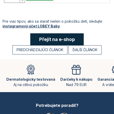
Pre viac tipov, ako sa starať nielen o pokožku detí, sledujte
instagramový účet LOBEY Baby
.
Přejít na e-shop
PREDCHÁDZAJÚCI ČLÁNOK
ĎALŠÍ ČLÁNOK
Z
á
p
ä
Dermatologicky testovaná
Darčeky k nákupu
Garancia
t
Aj na citlivú pokožku
Nad 79 EUR
A vrát
i
e
Potrebujete poradiť?