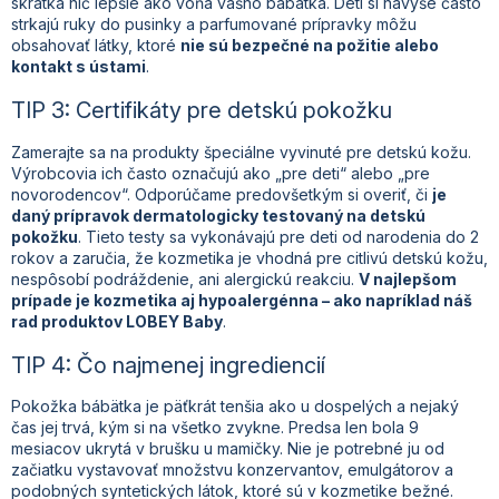
skrátka nič lepšie ako vôňa vášho bábätka. Deti si navyše často
strkajú ruky do pusinky a parfumované prípravky môžu
obsahovať látky, ktoré
nie sú bezpečné na požitie alebo
kontakt s ústami
.
TIP 3: Certifikáty pre detskú pokožku
Zamerajte sa na produkty špeciálne vyvinuté pre detskú kožu.
Výrobcovia ich často označujú ako „pre deti“ alebo „pre
novorodencov“. Odporúčame predovšetkým si overiť, či
je
daný prípravok dermatologicky testovaný na detskú
pokožku
. Tieto testy sa vykonávajú pre deti od narodenia do 2
rokov a zaručia, že kozmetika je vhodná pre citlivú detskú kožu,
nespôsobí podráždenie, ani alergickú reakciu.
V najlepšom
prípade je kozmetika aj hypoalergénna – ako napríklad náš
rad produktov LOBEY Baby
.
TIP 4: Čo najmenej ingrediencií
Pokožka bábätka je päťkrát tenšia ako u dospelých a nejaký
čas jej trvá, kým si na všetko zvykne. Predsa len bola 9
mesiacov ukrytá v brušku u mamičky. Nie je potrebné ju od
začiatku vystavovať množstvu konzervantov, emulgátorov a
podobných syntetických látok, ktoré sú v kozmetike bežné.