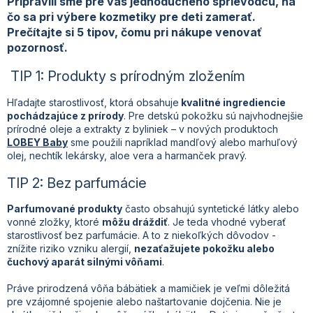
Pripravili sme pre vás jednoduchého sprievodcu, na
čo sa pri výbere kozmetiky pre deti zamerať.
Prečítajte si 5 tipov, čomu pri nákupe venovať
pozornosť.
TIP 1: Produkty s prírodným zložením
Hľadajte starostlivosť, ktorá obsahuje
kvalitné ingrediencie
pochádzajúce z prírody
. Pre detskú pokožku sú najvhodnejšie
prírodné oleje a extrakty z byliniek – v nových produktoch
LOBEY Baby
sme použili napríklad mandľový alebo marhuľový
olej, nechtík lekársky, aloe vera a harmanček pravý.
TIP 2: Bez parfum
ácie
Parfumované produ
kty
často obsahujú syntetické látky alebo
vonné zložky, ktoré
môžu dráždiť
. Je teda vhodné vyberať
starostlivosť bez parfumácie. A to z niekoľkých dôvodov -
znížite riziko vzniku alergií,
nezaťažujete pokožku alebo
čuchový aparát silnými vôňami
.
Práve prirodzená vôňa bábätiek a mamičiek je veľmi dôležitá
pre vzájomné spojenie alebo naštartovanie dojčenia. Nie je