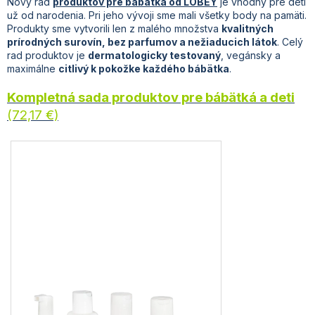
Nový r
ad
produktov pre bábätká
od LOBEY
je vhodný pre deti
už od narodenia. Pri jeho vývoji sme mali všetky body na pamäti.
Produkty sme vytvorili len z malého množstva
kvalitných
prírodných surovín, bez parfumov a nežiaducich látok
. Celý
rad produktov je
dermatologicky testovaný
, vegánsky a
maximálne
citlivý k pokožke každého bábätka
.
Kompletná sada produktov pre bábätká a deti
(72,17 €)