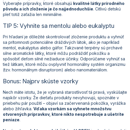
Vyberajte prípravky, ktoré obsahujú
kvalitné látky prírodného
pôvodu a ich zloženie je čo najjednoduchšie
. Citlivú detskú
pleť totiž zaťažia len minimálne.
TIP 5: Vyhnite sa mentolu alebo eukalyptu
Pri hľadaní je dôležité skontrolovať zloženie produktu a vyhnúť
sa prítomnosti potenciálne dráždivých látok, ako je napríklad
mentol, eukalyptus alebo gáfor. Takzvané terpény sú prchavé
silne aromatické látky, ktoré môžu podráždiť pokožku a
spôsobiť deťom silné nežiaduce účinky. Odporúčame vyhnúť sa
tiež látkam, ktoré môžu ovplyvniť hormonálny systém organizmu
(tzv. hormonálnym disruptorom) alebo nanomateriálom.
Bonus: Najprv skúste vzorky
Nech máte istotu, že je vybraná starostlivosť tá pravá, vyskúšajte
najskôr vzorky. Že dieťaťu produkty nevyhovujú, spoznáte v
priebehu pár použití – objaví sa začervenaná pokožka, vyrážka
alebo žihľavka.
Vďaka vzorkám sa vyhnete množstvu
otvorených prípravkov, ktoré nikto nespotrebuje a ušetríte
peniaze
.