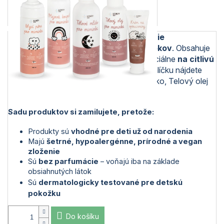
Akčný balíček prináša
kompletné riešenie
starostlivosti o bábätká a deti do 2 rokov
. Obsahuje
kvalitné prírodné produkty navrhnuté špeciálne
na citlivú
detskú pokožku už od narodenia
. V balíčku nájdete
Čistiacu penu, Olejový kúpeľ, Telové mlieko, Telový olej
a Krém na zapareniny.
Sadu produktov si zamilujete, pretože:
Produkty sú
vhodné pre deti už od narodenia
Majú
šetrné, hypoalergénne, prírodné a vegan
zloženie
Sú
bez parfumácie
– voňajú iba na základe
obsiahnutých látok
Sú
dermatologicky testované pre detskú
pokožku
Do košíku