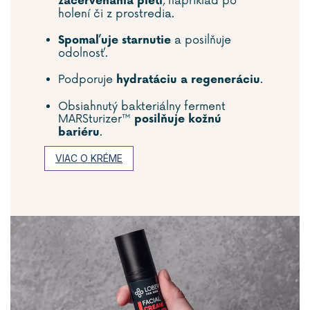
, napríklad po
začervenania pleti
holení či z prostredia.
a posilňuje
Spomaľuje starnutie
odolnosť.
Podporuje
.
hydratáciu a regeneráciu
Obsiahnutý bakteriálny ferment
MARSturizer™
posilňuje kožnú
.
bariéru
VIAC O KRÉME