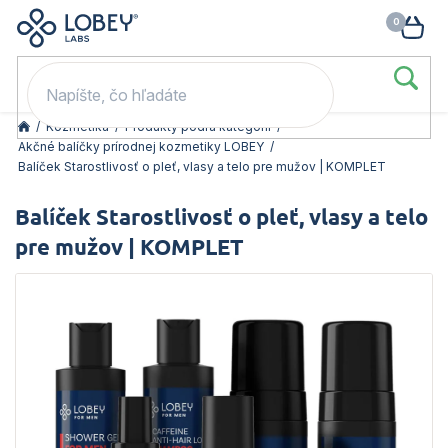
🥳 Odomkni si zľavu: –15 % s kódom LOB15 (nad 60 eur) | –20 % s
Prejsť
NÁK
kódom LOB20 (nad 80 eur). 👉
To beriem
na
KOŠ
obsah
/
Kozmetika
/
Produkty podľa kategórií
/
Akčné balíčky prírodnej kozmetiky LOBEY
/
Balíček Starostlivosť o pleť, vlasy a telo pre mužov | KOMPLET
Balíček Starostlivosť o pleť, vlasy a telo
pre mužov | KOMPLET