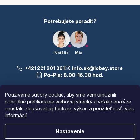
i
e
Potrebujete poradiť?
Natálie
Mia
+421 221 201 391
info.sk@lobey.store
Po–Pia: 8.00–16.30 hod.
Najčastejšie otázky nájdete
tu
Používame súbory cookie, aby sme vám umožnili
pohodlné prehliadanie webovej stránky a vďaka analýze
Sledujte nás
neustále zlepšovali jej funkcie, výkon a použiteľnosť.
Viac
informácií
Nastavenie