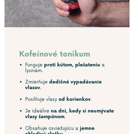
Kofeínové tonikum
Funguje
a
proti kútom, plešateniu
lysinám.
Zmierňuje
dedičné vypadávanie
.
vlasov
Posilňuje vlasy
.
od korienkov
Je ideálne
na dni, kedy si neumývate
.
vlasy šampónom
Obsahuje osviežujúcu a
jemne
.