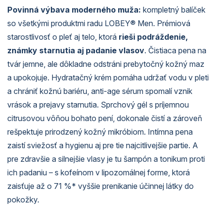
Povinná výbava moderného muža:
kompletný balíček
so všetkými produktmi radu LOBEY® Men. Prémiová
starostlivosť o pleť aj telo, ktorá
rieši podráždenie,
známky starnutia aj padanie vlasov
. Čistiaca pena na
tvár jemne, ale dôkladne odstráni prebytočný kožný maz
a upokojuje. Hydratačný krém pomáha udržať vodu v pleti
a chrániť kožnú bariéru, anti-age sérum spomalí vznik
vrások a prejavy starnutia. Sprchový gél s príjemnou
citrusovou vôňou bohato pení, dokonale čistí a zároveň
rešpektuje prirodzený kožný mikróbiom. Intímna pena
zaistí sviežosť a hygienu aj pre tie najcitlivejšie partie. A
pre zdravšie a silnejšie vlasy je tu šampón a tonikum proti
ich padaniu – s kofeínom v lipozomálnej forme, ktorá
zaisťuje až o 71 %* vyššie prenikanie účinnej látky do
pokožky.