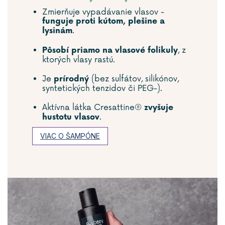
Zmierňuje vypadávanie vlasov -
funguje proti kútom, plešine a
.
lysinám
, z
Pôsobí priamo na vlasové folikuly
ktorých vlasy rastú.
Je
(bez sulfátov, silikónov,
prírodný
syntetických tenzidov či PEG-).
Aktívna látka Cresattine®
zvyšuje
.
hustotu vlasov
VIAC O ŠAMPÓNE