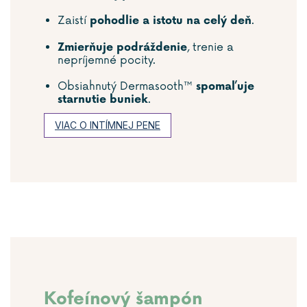
Zaistí
.
pohodlie a istotu na celý deň
, trenie a
Zmierňuje podráždenie
nepríjemné pocity.
Obsiahnutý Dermasooth™
spomaľuje
.
starnutie buniek
VIAC O INTÍMNEJ PENE
Kofeínový šampón