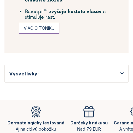
chladivú zložku
Baicapil™
a
zvyšuje hustotu vlasov
stimuluje rast.
VIAC O TONIKU
Vysvetlivky:
Z
á
p
ä
Dermatologicky testovaná
Darčeky k nákupu
Garancia
t
Aj na citlivú pokožku
Nad 79 EUR
A vrát