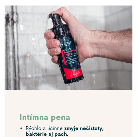
Intímna pena
Rýchlo a účinne
zmyje nečistoty,
.
baktérie aj pach