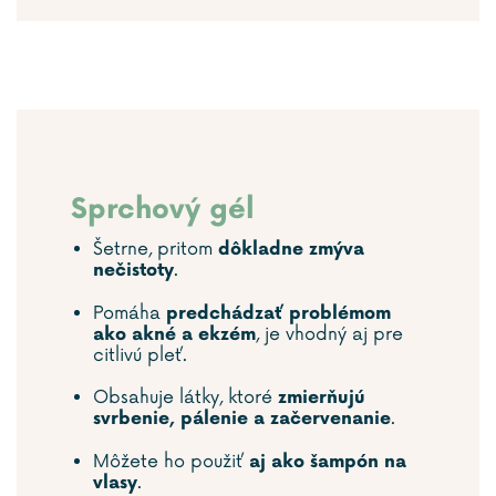
Sprchový gél
Šetrne, pritom
dôkladne zmýva
.
nečistoty
Pomáha
predchádzať problémom
, je vhodný aj pre
ako akné a ekzém
citlivú pleť.
Obsahuje látky, ktoré
zmierňujú
.
svrbenie, pálenie a začervenanie
Môžete ho použiť
aj ako šampón na
.
vlasy