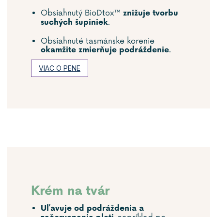
Obsiahnutý BioDtox™
znižuje tvorbu
.
suchých šupiniek
Obsiahnuté tasmánske korenie
.
okamžite zmierňuje podráždenie
VIAC O PENE
Krém na tvár
Uľavuje od podráždenia a