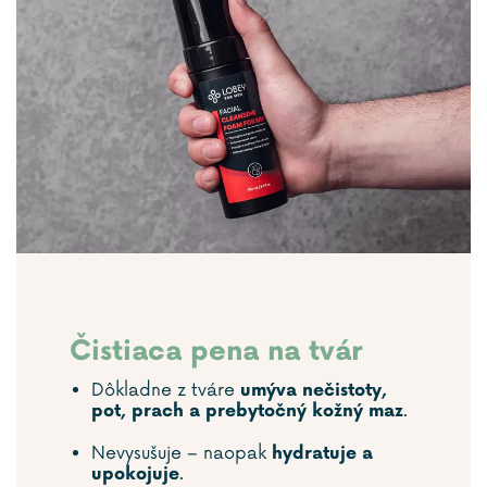
Čistiaca pena na tvár
Dôkladne z tváre
umýva nečistoty,
.
pot, prach a prebytočný kožný maz
Nevysušuje – naopak
hydratuje a
.
upokojuje