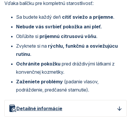
Vďaka balíčku pre kompletnú starostlivosť:
Sa budete každý deň
cítiť sviežo a príjemne
.
Nebude vás svrbieť pokožka ani pleť
.
Obľúbite si
príjemnú citrusovú vôňu
.
Zvyknete si na
rýchlu, funkčnú a osviežujúcu
rutinu
.
Ochránite pokožku
pred dráždivými látkami z
konvenčnej kozmetiky.
Zaženiete problémy
(padanie vlasov,
podráždenie, predčasné starnutie).
Detailné informácie