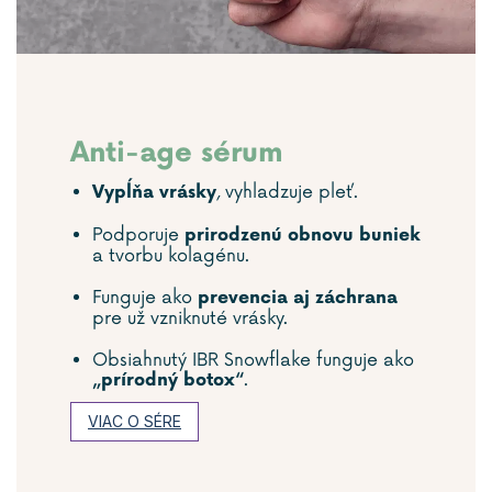
Anti-age sérum
, vyhladzuje pleť.
Vypĺňa vrásky
Podporuje
prirodzenú obnovu buniek
a tvorbu kolagénu.
Funguje ako
prevencia aj záchrana
pre už vzniknuté vrásky.
Obsiahnutý IBR Snowflake funguje ako
.
„prírodný botox“
VIAC O SÉRE