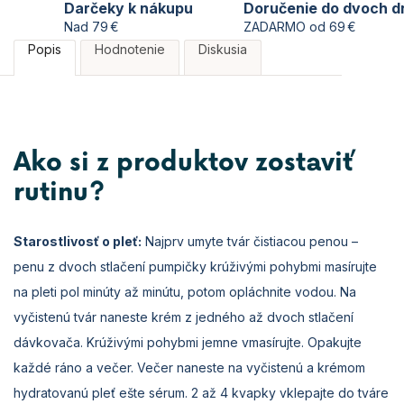
Darčeky k nákupu
Doručenie do dvoch d
Nad 79 €
ZADARMO od 69 €
Popis
Hodnotenie
Diskusia
Ako si z produktov zostaviť
rutinu?
Starostlivosť o pleť:
Najprv umyte tvár čistiacou penou –
penu z dvoch stlačení pumpičky krúživými pohybmi masírujte
na pleti pol minúty až minútu, potom opláchnite vodou. Na
vyčistenú tvár naneste krém z jedného až dvoch stlačení
dávkovača. Krúživými pohybmi jemne vmasírujte. Opakujte
každé ráno a večer. Večer naneste na vyčistenú a krémom
hydratovanú pleť ešte sérum. 2 až 4 kvapky vklepajte do tváre