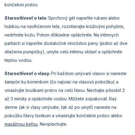
končekmi prstov.
Starostlivosť o telo:
Sprchový gél napeňte rukami alebo
hubkou na navlhčenom tele, rozotierajte krúživými pohybmi,
nedrhnite kožu. Potom dôkladne opláchnite. Na intímnych
partiách si napeňte dostatočné množstvo peny (jedno až dve
stlačenia pumpičky), umyte celú intímnu oblasť a opláchnite
teplou vodou.
Starostlivosť o vlasy:
Pri každom umývaní vlasov si naneste
šampón ku korienkom (čo najviac na vlasovú pokožku) a
vmasírujte bruškami prstov na celú hlavu. Nechajte pôsobiť 2
až 3 minúty a opláchnite vodou. Môžete zopakovať. Raz
denne (ak si vlasy umývate, tak až po umytí) naneste na
pokožku hlavy tonikum a vmasírujte končekmi prstov alebo
masážnou kefou
. Neoplachujte.