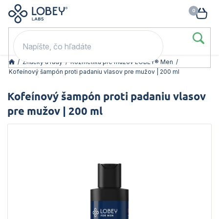
🥳 Odomkni si zľavu: –15 % s kódom LOB15 (nad 60 eur) | –20 % s
Prejsť
NÁK
kódom LOB20 (nad 80 eur). 👉
To beriem
na
KOŠ
obsah
/
Značky a rady
/
Kozmetika pre mužov LOBEY® Men
/
Kofeínový šampón proti padaniu vlasov pre mužov | 200 ml
Kofeínový šampón proti padaniu vlasov
pre mužov | 200 ml