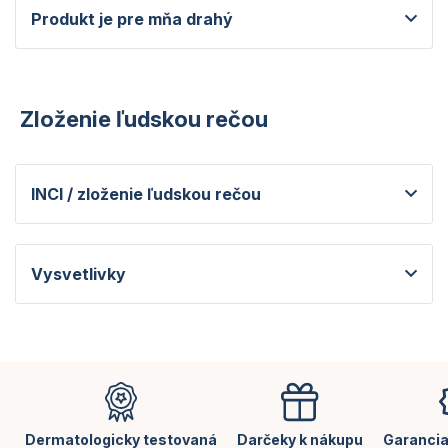
Produkt je pre mňa drahý
Zloženie ľudskou rečou
INCI / zloženie ľudskou rečou
Vysvetlivky
Z
á
p
ä
Dermatologicky testovaná
Darčeky k nákupu
Garancia