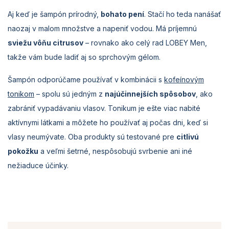
Aj keď je šampón prírodný,
bohato pení
. Stačí ho teda nanášať
naozaj v malom množstve a napeniť vodou. Má príjemnú
sviežu vôňu citrusov
– rovnako ako celý rad LOBEY Men,
takže vám bude ladiť aj so sprchovým gélom.
Šampón odporúčame používať v kombinácii s
kofeínovým
tonikom
– spolu sú jedným z
najúčinnejších spôsobov
, ako
zabrániť vypadávaniu vlasov. Tonikum je ešte viac nabité
aktívnymi látkami a môžete ho používať aj počas dni, keď si
vlasy neumývate. Oba produkty sú testované pre
citlivú
pokožku
a veľmi šetrné, nespôsobujú svrbenie ani iné
nežiaduce účinky.