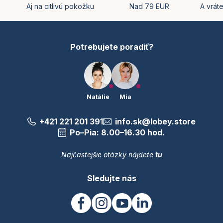
t
Aj na citlivú pokožku
Nad 79 EUR
A vrát
i
e
Potrebujete poradiť?
Natálie
Mia
+421 221 201 391
info.sk@lobey.store
Po–Pia: 8.00–16.30 hod.
Najčastejšie otázky nájdete
tu
Sledujte nás