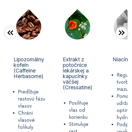
Lipozomálny
Extrakt z
Niacína
kofeín
potočnice
(Caffeine
lekárskej a
Regulu
Herbasome)
kapucínky
väčšej
tvorbu
(Cressatine)
mazu
Predlžuje
Pomáh
rastovú fázu
Posilňuje
udržať
vlasov
vlas od
optimá
Chráni
korienku
hydrat
vlasové
Stimuluje
Podpo
folikuly
rast
upokoj