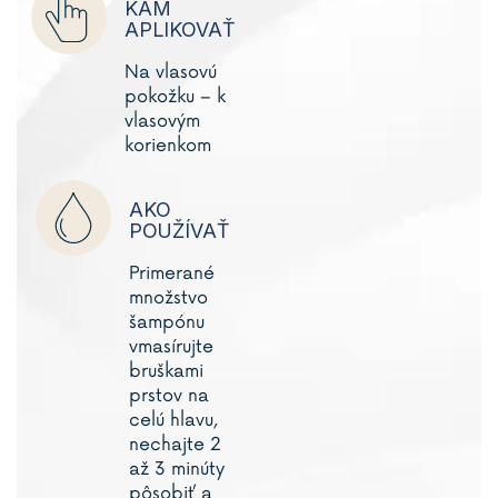
KAM
APLIKOVAŤ
Na vlasovú
pokožku – k
vlasovým
korienkom
AKO
POUŽÍVAŤ
Primerané
množstvo
šampónu
vmasírujte
bruškami
prstov na
celú hlavu,
nechajte 2
až 3 minúty
pôsobiť a