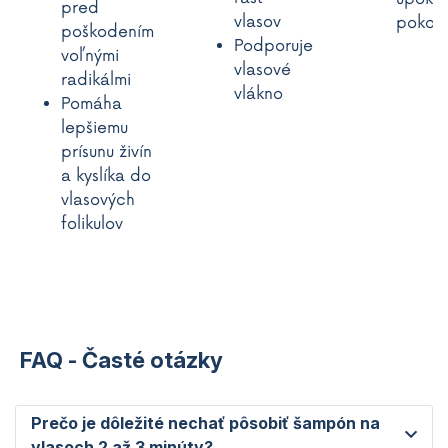
pred
vlasov
pokož
poškodením
Podporuje
voľnými
vlasové
radikálmi
vlákno
Pomáha
lepšiemu
prísunu živín
a kyslíka do
vlasových
folikulov
FAQ - Časté otázky
Prečo je dôležité nechať pôsobiť šampón na
vlasoch 2 až 3 minúty?