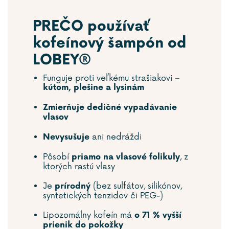
PREČO používať
kofeínový šampón od
LOBEY®
Funguje proti veľkému strašiakovi –
kútom, plešine a lysinám
Zmierňuje dedičné vypadávanie
vlasov
ani nedráždi
Nevysušuje
Pôsobí
, z
priamo na vlasové folikuly
ktorých rastú vlasy
Je
(bez sulfátov, silikónov,
prírodný
syntetických tenzidov či PEG-)
Lipozomálny kofeín má
o 71 % vyšší
prienik do pokožky