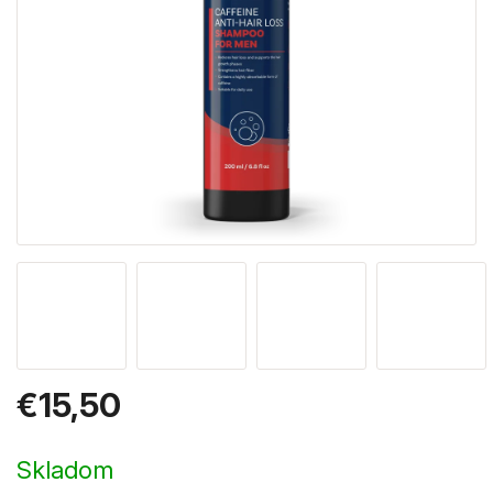
€15,50
Jednotková
cena:
Skladom