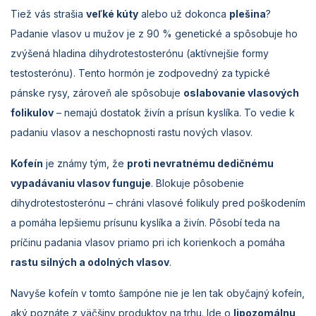
Tiež vás strašia
veľké kúty
alebo už dokonca
plešina
?
Padanie vlasov u mužov je z 90 % genetické a spôsobuje ho
zvýšená hladina dihydrotestosterónu (aktívnejšie formy
testosterónu). Tento hormón je zodpovedný za typické
pánske rysy, zároveň ale spôsobuje
oslabovanie vlasových
folikulov
– nemajú dostatok živín a prísun kyslíka. To vedie k
padaniu vlasov a neschopnosti rastu nových vlasov.
Kofeín
je známy tým, že
proti nevratnému dedičnému
vypadávaniu vlasov funguje
. Blokuje pôsobenie
dihydrotestosterónu – chráni vlasové folikuly pred poškodením
a pomáha lepšiemu prísunu kyslíka a živín. Pôsobí teda na
príčinu padania vlasov priamo pri ich korienkoch a pomáha
rastu silných a odolných vlasov
.
Navyše kofeín v tomto šampóne nie je len tak obyčajný kofeín,
aký poznáte z väčšiny produktov na trhu. Ide o
lipozomálnu