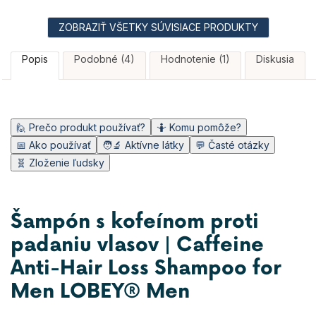
je
z
5,0
5
z
ZOBRAZIŤ VŠETKY SÚVISIACE PRODUKTY
hviezdičiek.
5
hviezdičiek.
Popis
Podobné (4)
Hodnotenie (1)
Diskusia
🙋 Prečo produkt používať?
🤷 Komu pomôže?
📅 Ako používať
🧑‍🔬 Aktívne látky
💬 Časté otázky
🧬 Zloženie ľudsky
Šampón s kofeínom proti
padaniu vlasov | Caffeine
Anti-Hair Loss Shampoo for
Men LOBEY® Men