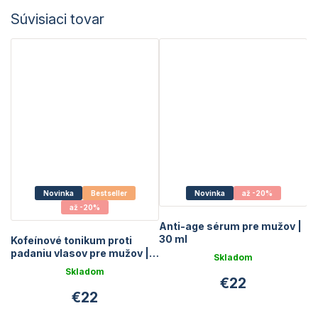
Súvisiaci tovar
Novinka
Bestseller
Novinka
až -20%
až -20%
Anti-age sérum pre mužov |
30 ml
Kofeínové tonikum proti
padaniu vlasov pre mužov |
Skladom
90 ml
Skladom
Priemerné
€22
hodnotenie
Priemerné
€22
produktu
hodnotenie
je
produktu
5,0