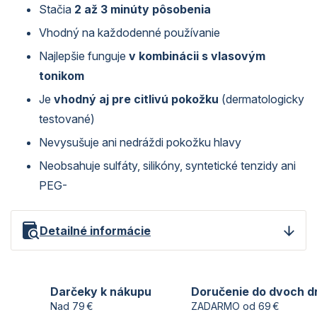
Stačia
2 až 3 minúty pôsobenia
Vhodný na každodenné používanie
Najlepšie funguje
v kombinácii s vlasovým
tonikom
Je
vhodný aj pre citlivú pokožku
(dermatologicky
testované)
Nevysušuje ani nedráždi pokožku hlavy
Neobsahuje sulfáty, silikóny, syntetické tenzidy ani
PEG-
Detailné informácie
Darčeky k nákupu
Doručenie do dvoch d
Nad 79 €
ZADARMO od 69 €