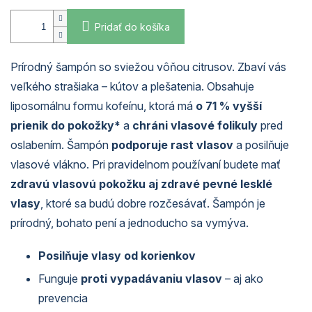
Pridať do košíka
Prírodný šampón so sviežou vôňou citrusov. Zbaví vás
veľkého strašiaka – kútov a plešatenia. Obsahuje
liposomálnu formu kofeínu, ktorá má
o 71 % vyšší
prienik do pokožky*
a
chráni vlasové folikuly
pred
oslabením. Šampón
podporuje rast vlasov
a posilňuje
vlasové vlákno. Pri pravidelnom používaní budete mať
zdravú vlasovú pokožku aj zdravé pevné lesklé
vlasy
, ktoré sa budú dobre rozčesávať. Šampón je
prírodný, bohato pení a jednoducho sa vymýva.
Posilňuje vlasy od korienkov
Funguje
proti vypadávaniu vlasov
– aj ako
prevencia