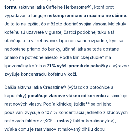
formu
(aktívna látka Caffeine Herbasome®), ktorá proti
vypadávaniu funguje
nekompromisne a maximálne účinne
.
Je to to najlepšie, čo môžete dopriať svojim vlasom. Molekuly
kofeínu sú uzavreté v guľatej častici podobnej tuku a tá
uľahčuje telu vstrebávanie. Lipozóm sa nerozpadne, kým sa
nedostane priamo do bunky, účinná látka sa teda dostane
priamo na potrebné miesto. Podľa klinickej štúdie* má
lipozomálny kofeín
o 71 % vyšší prienik do pokožky
a výrazne
zvyšuje koncentráciu kofeínu v koži.
Ďalšia aktívna látka Cresattine® (výťažok z potočnice a
kapucínky)
posilňuje vlasové vlákno od korienku
a stimuluje
rast nových vlasov. Podľa klinickej štúdie** sa pri jeho
používaní zvyšuje o 107 % koncentrácia jedného z kľúčových
rastových faktorov (KGF – rastový faktor keratinocytov),
vďaka čomu je rast vlasov stimulovaný dlhšiu dobu.