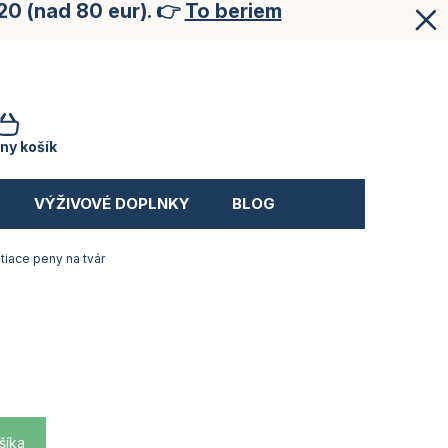
20 (nad 80 eur). 👉
To beriem
NÁKUPNÝ
KOŠÍK
ny košík
VÝŽIVOVÉ DOPLNKY
BLOG
tiace peny na tvár
šíka