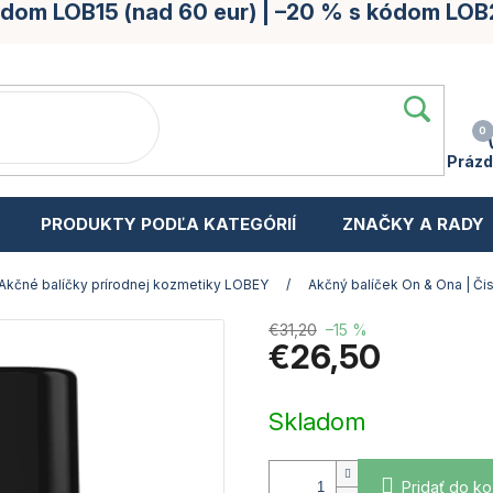
kódom LOB15 (nad 60 eur) | –20 % s kódom LOB
Prázd
PRODUKTY PODĽA KATEGÓRIÍ
ZNAČKY A RADY
Akčné balíčky prírodnej kozmetiky LOBEY
/
Akčný balíček On & Ona | Čis
€31,20
–15 %
€26,50
Jednotková
cena:
Skladom
Pridať do ko