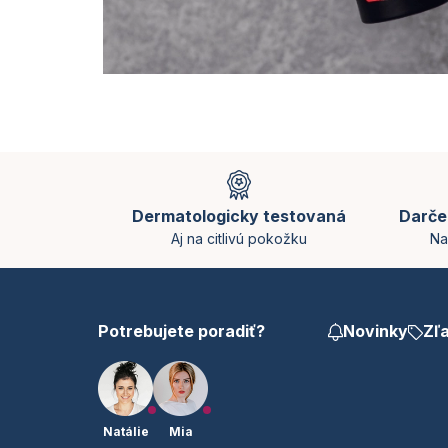
Z
á
p
Dermatologicky testovaná
Darče
ä
Aj na citlivú pokožku
Na
t
i
e
Potrebujete poradiť?
Novinky
Zľ
Natálie
Mia