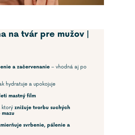
a na tvár pre mužov |
– vhodná aj po
enie a začervenanie
k hydratuje a upokojuje
ti mastný film
 ktorý
znižuje tvorbu suchých
o mazu
mierňuje svrbenie, pálenie a