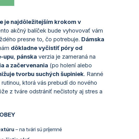
e je najdôležitejším krokom v
nto akčný balíček bude vyhovovať vám
ždého presne to, čo potrebuje.
Dámska
enám
dôkladne vyčistiť póry od
e-upu
,
pánska
verzia je zameraná na
a a začervenania
(po holení alebo
nižuje tvorbu suchých šupiniek
. Ranné
 rutinou, ktorá vás prebudí do nového
 z tváre odstrániť nečistoty aj stres a
 LOBEY
extúru
– na tvári sú príjemné