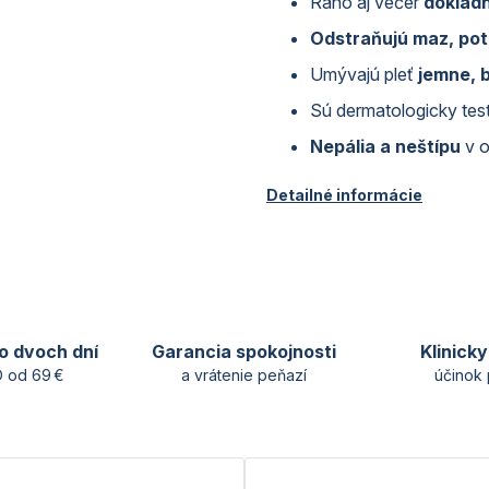
Ráno aj večer
dôkladn
Odstraňujú maz, pot,
Umývajú pleť
jemne, 
Sú dermatologicky te
Nepália a neštípu
v o
Detailné informácie
o dvoch dní
Garancia spokojnosti
Klinick
 od 69 €
a vrátenie peňazí
účinok 