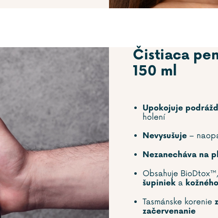
Čistiaca pen
150 ml
Upokojuje podrážd
holení
– naopa
Nevysušuje
Nezanecháva na ple
Obsahuje BioDtox™,
a
šupiniek
kožnéh
Tasmánske korenie
z
začervenanie