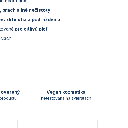
e čistia pleť
 prach a iné nečistoty
bez drhnutia a podráždenia
stované
pre citlivú pleť
čiach
y overený
Vegan kozmetika
produktu
netestovaná na zvieratách