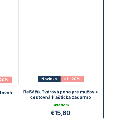
Novinka
až -20%
-20%
ReSáčik Tvárová pena pre mužov +
stovná
cestovná fľaštička zadarmo
Skladom
€15,60