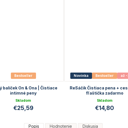
Bestseller
Novinka
Bestseller
až 
 balíček On & Ona | Čistiace
ReSáčik Čistiaca pena + ce
intimné peny
fľaštička zadarmo
Skladom
Skladom
€25,59
€14,80
Popis
Hodnotenie
Diskusia