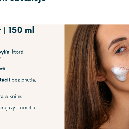
r | 150 ml
, ktoré
ylín
ú
eti
bez pnutia,
tácii
ra a krému
rejavy starnutia