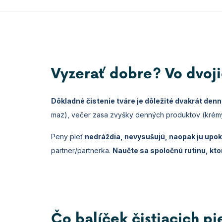
Vyzerať dobre? Vo dvojic
Dôkladné čistenie tváre je dôležité dvakrát denn
maz), večer zasa zvyšky denných produktov (krémy,
Peny pleť
nedráždia, nevysušujú, naopak ju upok
partner/partnerka.
Naučte sa spoločnú rutinu, kt
Čo balíček čistiacich p