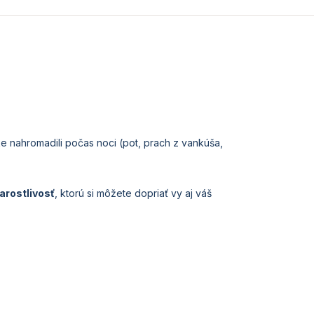
ke nahromadili počas noci (pot, prach z vankúša,
arostlivosť
, ktorú si môžete dopriať vy aj váš