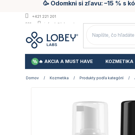
🥳 Odomkni si zľavu: –15 % s 
Prejsť
na
obsah
+421 221 201
391
info.sk@lobey.store
🔥 AKCIA A MUST HAVE
KOZMETIKA
Domov
/
Kozmetika
/
Produkty podľa kategórií
/