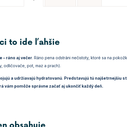
i to ide ľahšie
e – ráno aj večer
. Ráno pena odstráni nečistoty, ktoré sa na pokož
 odličovače, pot, maz a prach).
ojujú a udržiavajú hydratovanú
.
Predstavujú tú najšetrnejšiu st
orá vám pomôže správne začať aj ukončiť každý deň.
ien obsahuje