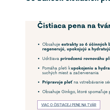
Čistiaca pena na tvá
Obsahuje
extrakty zo 6 účinných b
regenerujú, upokojujú a hydratuj
Udržiava
prirodzenú rovnováhu pl
Pomáha pleti k
upokojeniu a hydra
suchých miest a začervenania
na vstrebávanie sé
Pripravuje pleť
Obsahuje Ginkgo, ktoré spomaľuje p
VIAC O ČISTIACEJ PENE NA TVÁR