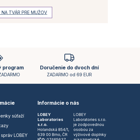
E NA TVÁR PRE MUŽOV
ý program
Doručenie do dvoch dní
 ZADARMO
ZADARMO od 69 EUR
rmácie
Informácie o nás
LOBEY
LOBEY
ienky súťaží
Laboratories
Laboratories s.r.o.
s.r.o.
je zodpovednou
kazy
Holandská 854/1,
osobou za
639 00 Brno, ČR
výživové doplnky
 správ LOBEY
IČO
: 07465637
aj kozmetické