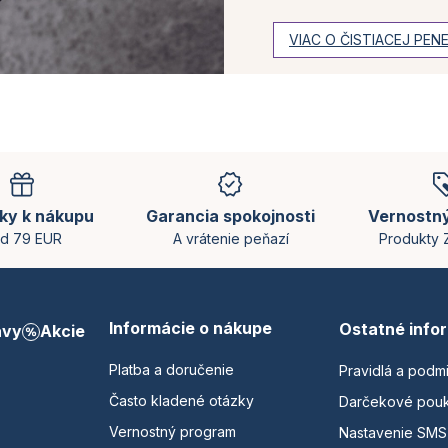
VIAC O ČISTIACEJ PEN
ky k nákupu
Garancia spokojnosti
Vernostn
d 79 EUR
A vrátenie peňazí
Produkty
Informácie o nákupe
Ostatné info
avy
Akcie
Platba a doručenie
Pravidlá a podm
Často kladené otázky
Darčekové pou
Vernostný program
Nastavenie SMS