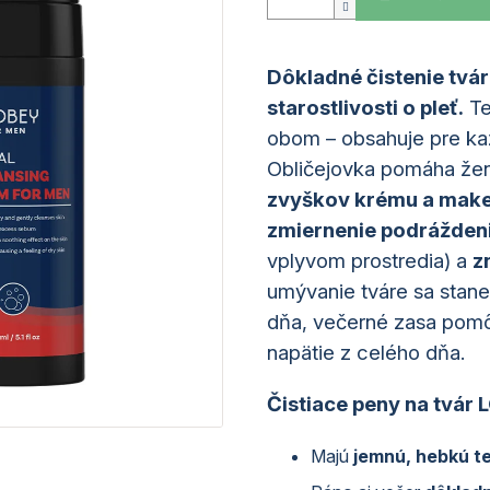
Dôkladné čistenie tvár
starostlivosti o pleť.
Te
obom – obsahuje pre ka
Obličejovka pomáha ž
zvyškov krému a mak
zmiernenie podráždeni
vplyvom prostredia) a
z
umývanie tváre sa stane
dňa, večerné zasa pomôže
napätie z celého dňa.
Čistiace peny na tvár
Majú
jemnú, hebkú t