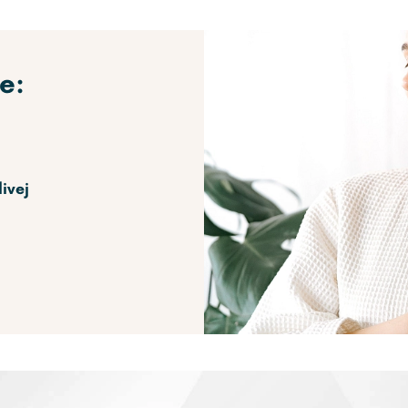
e:
livej