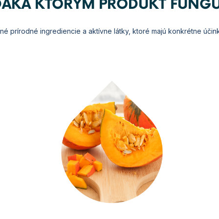
ĎAKA KTORÝM PRODUKT FUNGU
né prírodné ingrediencie a aktívne látky, ktoré majú konkrétne účin