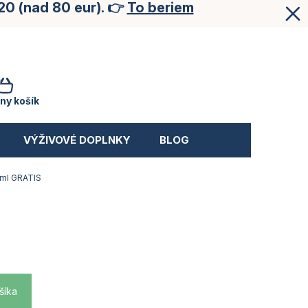
20 (nad 80 eur). 👉
To beriem
NÁKUPNÝ
KOŠÍK
ny košík
VÝŽIVOVÉ DOPLNKY
BLOG
 ml GRATIS
šíka