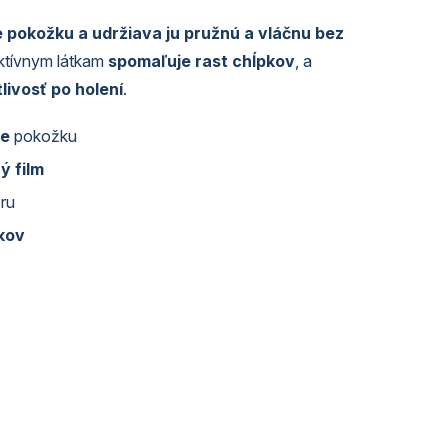
 pokožku a udržiava ju pružnú a vláčnu bez
ktívnym látkam
spomaľuje rast chĺpkov
, a
livosť po holení
.
je
pokožku
 film
ru
kov