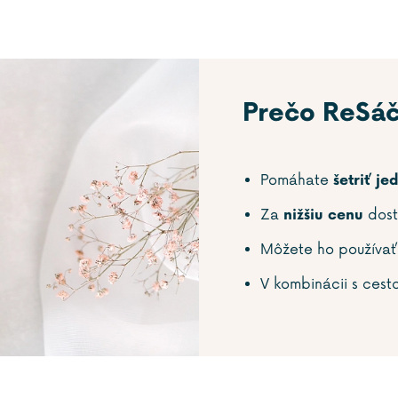
Prečo ReSá
Pomáhate
šetriť j
Za
dost
nižšiu cenu
Môžete ho používa
V kombinácii s cest