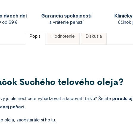
o dvoch dní
Garancia spokojnosti
Klinick
 od 69 €
a vrátenie peňazí
účinok 
Popis
Hodnotenie
Diskusia
Sáčok Suchého telového oleja?
 vy ju ale nechcete vyhadzovať a kupovať ďalšiu? Šetrite
prírodu a
enej peňazí.
 oleja, zaobstaráte si ho
tu
.