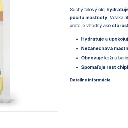
Suchý telový olej
hydratuje
pocitu mastnoty
. Vďaka a
preto je vhodný ako
starost
Hydratuje
a
upokoju
Nezanecháva mastný
Obnovuje
kožnú barié
Spomaľuje rast chĺp
Detailné informácie