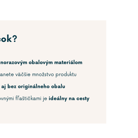
čok?
ednorazovým obalovým materiálom
anete väčšie množstvo produktu
ť
aj bez originálneho obalu
ovnými fľaštičkami je
ideálny na cesty