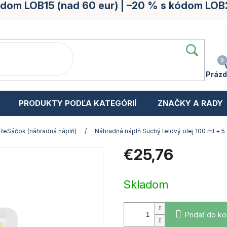
kódom LOB15 (nad 60 eur) | –20 % s kódom LOB
Prázd
PRODUKTY PODĽA KATEGÓRIÍ
ZNAČKY A RADY
ReSáčok (náhradná náplň)
/
Náhradná náplň Suchý telový olej 100 ml + 5
€25,76
Jednotková
cena:
Skladom
Pridať do ko