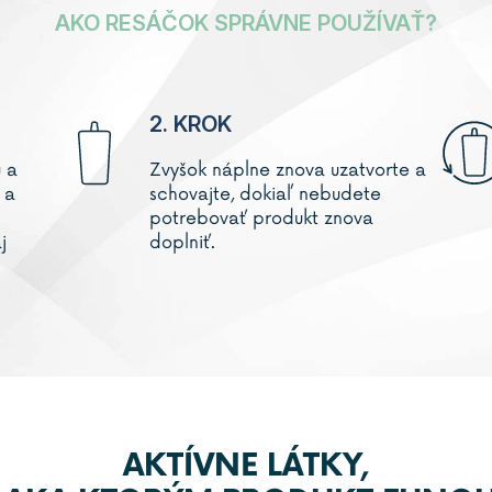
AKO RESÁČOK SPRÁVNE POUŽÍVAŤ?
2. KROK
u
a
Zvyšok náplne znova uzatvorte a
 a
schovajte, dokiaľ nebudete
potrebovať produkt znova
j
doplniť.
AKTÍVNE LÁTKY,