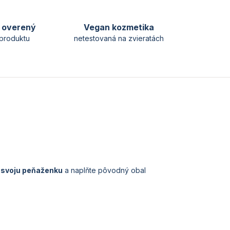
y overený
Vegan kozmetika
produktu
netestovaná na zvieratách
j svoju peňaženku
a naplňte pôvodný obal