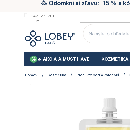
🥳 Odomkni si zľavu: –15 % s 
Prejsť
na
obsah
+421 221 201
391
info.sk@lobey.store
🔥 AKCIA A MUST HAVE
KOZMETIKA
Domov
/
Kozmetika
/
Produkty podľa kategórií
/