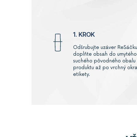
1. KROK
Odšrubujte uzáver
ReSáčk
doplňte obsah do umytého
suchého pôvodného obalu
produktu až po vrchný okra
etikety.