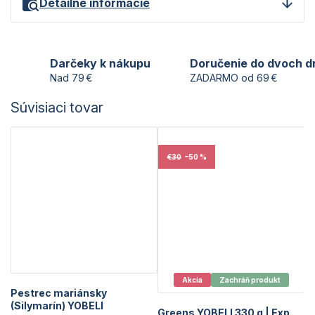
Detailné informácie
Darčeky k nákupu
Doručenie do dvoch d
Nad 79 €
ZADARMO od 69 €
Súvisiaci tovar
€30
–50 %
Akcia
Zachráň produkt
Pestrec mariánsky
(Silymarín) YOBELI
Greens YOBELI 330 g | Exp.