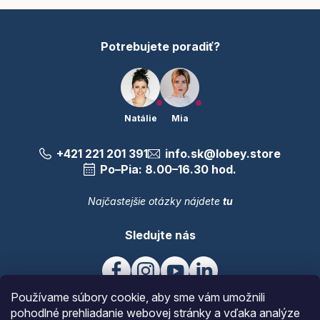
i
e
Potrebujete poradiť?
Natálie
Mia
+421 221 201 391
info.sk@lobey.store
Po–Pia: 8.00–16.30 hod.
Najčastejšie otázky nájdete
tu
Sledujte nás
Používame súbory cookie, aby sme vám umožnili
pohodlné prehliadanie webovej stránky a vďaka analýze