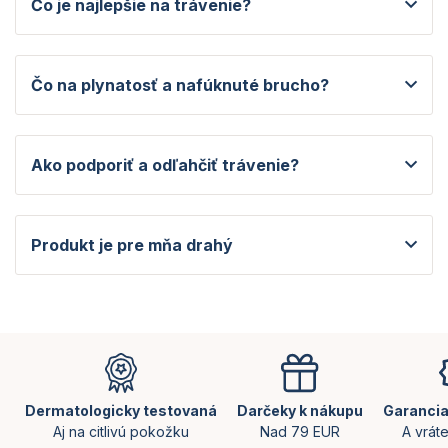
Čo je najlepšie na trávenie?
Čo na plynatosť a nafúknuté brucho?
Ako podporiť a odľahčiť trávenie?
Produkt je pre mňa drahý
Z
á
p
ä
Dermatologicky testovaná
Darčeky k nákupu
Garancia
t
Aj na citlivú pokožku
Nad 79 EUR
A vrát