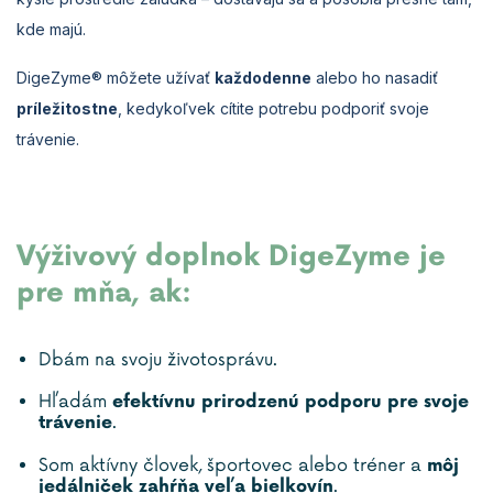
kde majú.
DigeZyme® môžete užívať
každodenne
alebo ho nasadiť
príležitostne
, kedykoľvek cítite potrebu podporiť svoje
trávenie.
Výživový doplnok DigeZyme je
pre mňa, ak:
Dbám na svoju životosprávu.
Hľadám
efektívnu prirodzenú podporu pre svoje
.
trávenie
Som aktívny človek, športovec alebo tréner a
môj
.
jedálniček zahŕňa veľa bielkovín