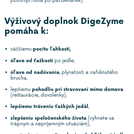
pozorujú ľudia po päťdesiatke).
Výživový doplnok DigeZyme
pomáha k:
väčšiemu
pocitu ľahkosti,
po jedle,
úľave od ťažkostí
, plynatosti a nafúknutého
úľave od nadúvania
brucha,
lepšiemu
pohodliu pri stravovaní mimo domova
(reštaurácie, dovolenky),
,
lepšiemu tráveniu ťažkých jedál
(vyhnete sa
zlepšeniu spoločenského života
trápnym a nepríjemným situáciám),