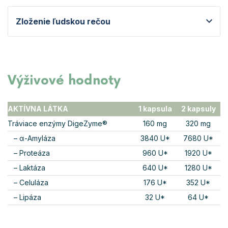
Zloženie ľudskou rečou
Výživové hodnoty
AKTÍVNA LÁTKA
1 kapsula
2 kapsuly
Tráviace enzýmy DigeZyme®
160 mg
320 mg
– α-Amyláza
3840 U*
7680 U*
– Proteáza
960 U*
1920 U*
– Laktáza
640 U*
1280 U*
– Celuláza
176 U*
352 U*
– Lipáza
32 U*
64 U*