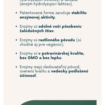
(enzým hydrolyzujúci laktózu).
Patentovaná forma zaručuje
stabilitu
.
enzýmovej aktivity
Enzýmy sú
odolné voči pôsobeniu
.
žalúdočných štiav
Enzýmy sú
(sú
rastlinného pôvodu
vhodné aj pre vegánov).
Enzýmy sú
v potravinárskej kvalite,
.
bez GMO a bez lepku
Enzýmy majú sledovateľný pôvod,
overenú kvalitu a
vedecky podloženú
.
účinnosť