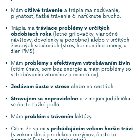
Mám
a trápia ma nadúvanie,
citlivé trávenie
plynatosť, ťažké trávenie či nafúknuté brucho.
Trápia ma
tráviace problémy v určitých
(letné grilovačky, vianočné
obdobiach roka
návštevy, dovolenky a podobne) alebo v určitých
životných situáciách (stres, hormonálne zmeny, u
žien PMS).
Mám
problémy s efektívnym vstrebávaním živín
(cítim únavu, som bez energie a mám problémy so
vstrebávaním vitamínov a minerálov).
alebo na cestách.
Jedávam často v strese
a v mojom jedálničku
Stravujem sa nepravidelne
sú často ťažké jedlá.
Mám
laktózy.
problém s trávením
Cítim, že sa mi
s pribúdajúcim vekom horšie trávi
(s vekom klesá produkcia enzýmov, často to