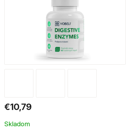
€10,79
Jednotková
cena:
Skladom