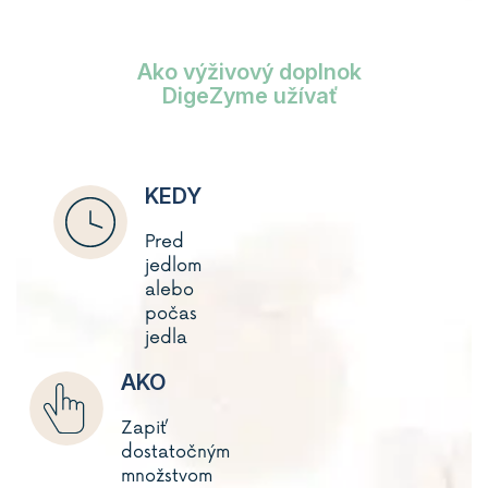
Ako výživový doplnok
DigeZyme užívať
KEDY
Pred
jedlom
alebo
počas
jedla
AKO
Zapiť
dostatočným
množstvom