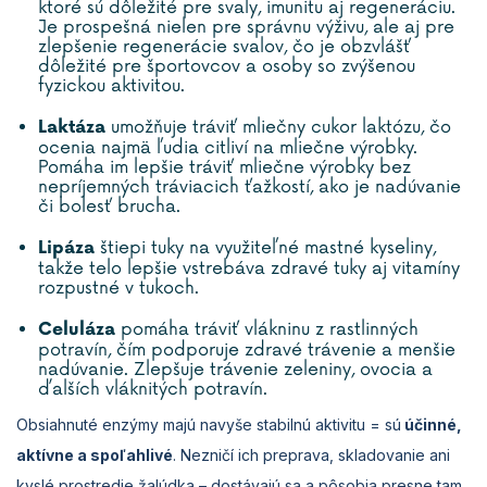
ktoré sú dôležité pre svaly, imunitu aj regeneráciu.
Je prospešná nielen pre správnu výživu, ale aj pre
zlepšenie regenerácie svalov, čo je obzvlášť
dôležité pre športovcov a osoby so zvýšenou
fyzickou aktivitou.
umožňuje tráviť mliečny cukor laktózu, čo
Laktáza
ocenia najmä ľudia citliví na mliečne výrobky.
Pomáha im lepšie tráviť mliečne výrobky bez
nepríjemných tráviacich ťažkostí, ako je nadúvanie
či bolesť brucha.
štiepi tuky na využiteľné mastné kyseliny,
Lipáza
takže telo lepšie vstrebáva zdravé tuky aj vitamíny
rozpustné v tukoch.
pomáha tráviť vlákninu z rastlinných
Celuláza
potravín, čím podporuje zdravé trávenie a menšie
nadúvanie. Zlepšuje trávenie zeleniny, ovocia a
ďalších vláknitých potravín.
Obsiahnuté enzýmy majú navyše stabilnú aktivitu = sú
účinné,
aktívne a spoľahlivé
. Nezničí ich preprava, skladovanie ani
kyslé prostredie žalúdka – dostávajú sa a pôsobia presne tam,