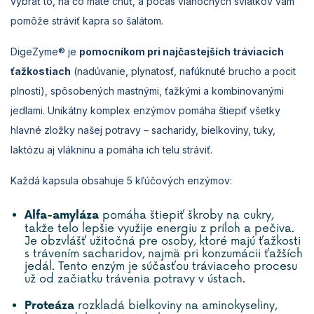
vybrať to, na čo máte chuť, a počas vianočných sviatkov vám
pomôže stráviť kapra so šalátom.
DigeZyme® je
pomocníkom pri najčastejších tráviacich
ťažkostiach
(nadúvanie, plynatosť, nafúknuté brucho a pocit
plnosti), spôsobených mastnými, ťažkými a kombinovanými
jedlami. Unikátny komplex enzýmov pomáha štiepiť všetky
hlavné zložky našej potravy – sacharidy, bielkoviny, tuky,
laktózu aj vlákninu a pomáha ich telu stráviť.
Každá kapsula obsahuje 5 kľúčových enzýmov:
pomáha štiepiť škroby na cukry,
Alfa-amyláza
takže telo lepšie využije energiu z príloh a pečiva.
Je obzvlášť užitočná pre osoby, ktoré majú ťažkosti
s trávením sacharidov, najmä pri konzumácii ťažších
jedál. Tento enzým je súčasťou tráviaceho procesu
už od začiatku trávenia potravy v ústach.
rozkladá bielkoviny na aminokyseliny,
Proteáza