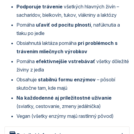
Podporuje trávenie
všetkých hlavných živín –
sacharidov, bielkovín, tukov, vlákniny a laktózy
Pomáha
uľaviť od pocitu plnosti
, nafúknutia a
tlaku po jedle
Obsiahnutá laktáza pomáha
pri problémoch s
trávením mliečnych výrobkov
Pomáha
efektívnejšie vstrebávať
všetky dôležité
živiny z jedla
Obsahuje
stabilnú formu enzýmov
– pôsobí
skutočne tam, kde majú
Na každodenné aj príležitostné užívanie
(sviatky, cestovanie, zmeny jedálnička)
Vegan (všetky enzýmy majú rastlinný pôvod)