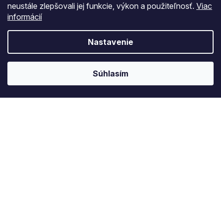
neustále zlepšovali jej funkcie, výkon a použiteľnosť.
Viac
Novinky
Zľavy
Akcie
informácií
Nastavenie
Informácie o nákupe
Ostatné informácie
Súhlasím
Informácie o nás
Významná ocenění