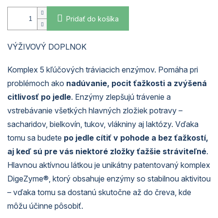
Pridať do košíka
VÝŽIVOVÝ DOPLNOK
Komplex 5 kľúčových tráviacich enzýmov. Pomáha pri
problémoch ako
nadúvanie, pocit ťažkosti a zvýšená
citlivosť po jedle
. Enzýmy zlepšujú trávenie a
vstrebávanie všetkých hlavných zložiek potravy –
sacharidov, bielkovín, tukov, vlákniny aj laktózy. Vďaka
tomu sa budete
po jedle cítiť v pohode a bez ťažkostí,
aj keď sú pre vás niektoré zložky ťažšie stráviteľné
.
Hlavnou aktívnou látkou je unikátny patentovaný komplex
DigeZyme®, ktorý obsahuje enzýmy so stabilnou aktivitou
– vďaka tomu sa dostanú skutočne až do čreva, kde
môžu účinne pôsobiť.