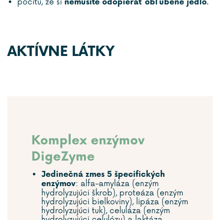
pocitu, že si
.
nemusíte odopierať obľúbené jedlo
AKTÍVNE LÁTKY
Komplex enzýmov
DigeZyme
Jedinečná zmes 5 špecifických
: alfa-amyláza (enzým
enzýmov
hydrolyzujúci škrob), proteáza (enzým
hydrolyzujúci bielkoviny), lipáza (enzým
hydrolyzujúci tuk), celuláza (enzým
hydrolyzujúci celulózu) a laktáza