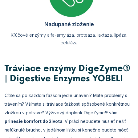
Nadupané zloženie
Kľúčové enzýmy alfa-amyláza, proteáza, laktáza, lipáza,
celuláza
Tráviace enzýmy DigeZyme®
| Digestive Enzymes YOBELI
Cítite sa po každom ťažšom jedle unavení? Máte problémy s
trávením? Všímate si tráviace ťažkosti spôsobené konkrétnou
zložkou v potrave? Výživový doplnok DigeZyme® vám
prinesie komfort do života
. V práci nebudete musieť riešiť
nafúknuté brucho, v jedálnom lístku si konečne budete môcť