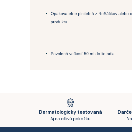
Opakovateľne plniteľná z ReSáčkov alebo od
produktu
Povolená veľkosť 50 ml do lietadla
Z
á
p
Dermatologicky testovaná
Darče
ä
Aj na citlivú pokožku
Na
t
i