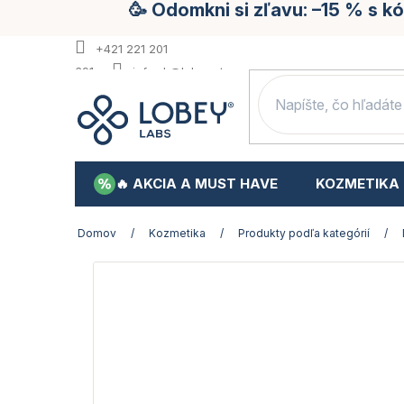
🥳 Odomkni si zľavu: –15 % s 
Prejsť
na
obsah
+421 221 201
391
info.sk@lobey.store
🔥 AKCIA A MUST HAVE
KOZMETIKA
Domov
/
Kozmetika
/
Produkty podľa kategórií
/