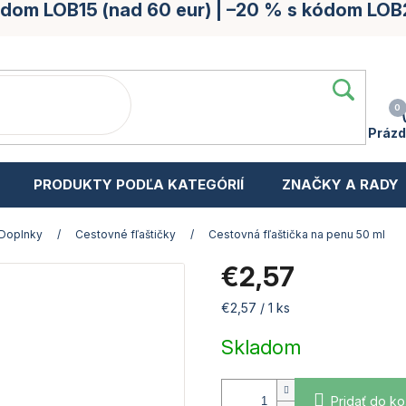
kódom LOB15 (nad 60 eur) | –20 % s kódom LOB
Prázd
PRODUKTY PODĽA KATEGÓRIÍ
ZNAČKY A RADY
Doplnky
/
Cestovné fľaštičky
/
Cestovná fľaštička na penu 50 ml
€2,57
Jednotková
€2,57 / 1 ks
cena:
Skladom
Pridať do ko