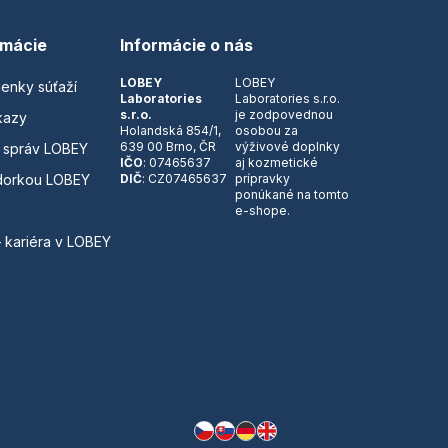
rmácie
Informácie o nás
LOBEY
LOBEY
ienky súťaží
Laboratories
Laboratories s.r.o.
s.r.o.
je zodpovednou
kazy
Holandská 854/1,
osobou za
639 00 Brno, ČR
výživové doplnky
 správ LOBEY
IČO
: 07465637
aj kozmetické
dorkou LOBEY
DIČ
: CZ07465637
prípravky
ponúkané na tomto
e-shope.
– kariéra v LOBEY