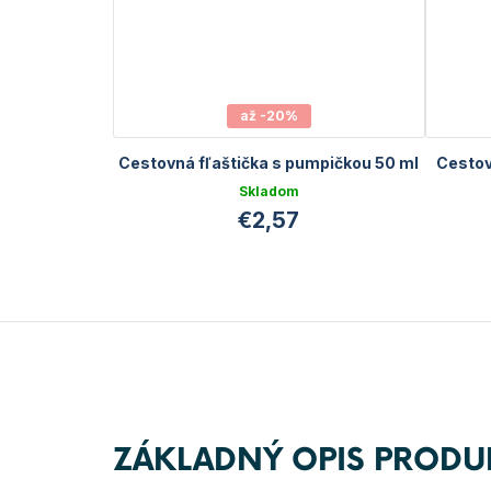
až -20%
Cestovná fľaštička s pumpičkou 50 ml
Cestov
Skladom
€2,57
ZÁKLADNÝ OPIS PRODU