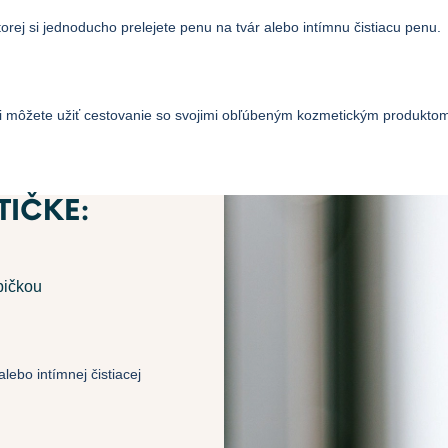
torej si jednoducho prelejete penu na tvár alebo intímnu čistiacu penu.
 si môžete užiť cestovanie so svojimi obľúbeným kozmetickým produktom 
TIČKE:
pičkou
ebo intímnej čistiacej