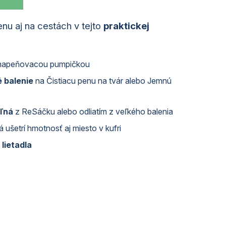
nu aj na cestách v tejto
praktickej
napeňovacou pumpičkou
 balenie
na Čistiacu penu na tvár alebo Jemnú
eľná
z ReSáčku alebo odliatím z veľkého balenia
á ušetrí hmotnosť aj miesto v kufri
lietadla