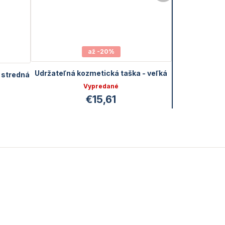
až -20%
Udržateľná kozmetická taška - veľká
 stredná
Vypredané
€15,61