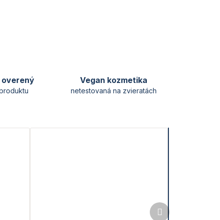
y overený
Vegan kozmetika
produktu
netestovaná na zvieratách
Ďalší
produkt