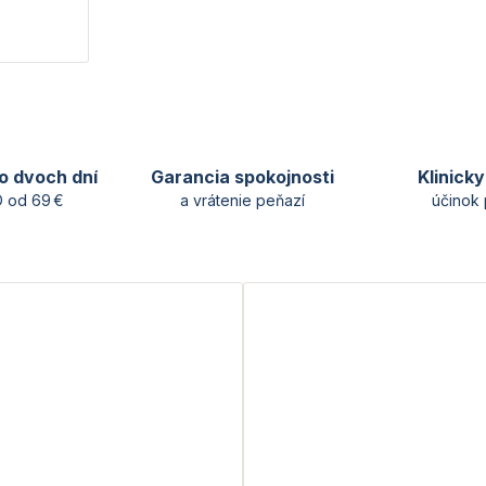
o dvoch dní
Garancia spokojnosti
Klinick
 od 69 €
a vrátenie peňazí
účinok 