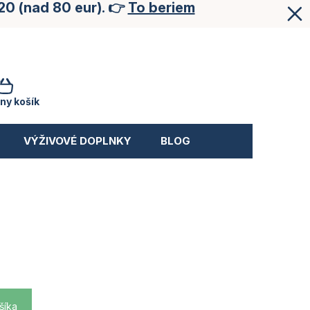
20 (nad 80 eur). 👉
To beriem
NÁKUPNÝ
KOŠÍK
ny košík
VÝŽIVOVÉ DOPLNKY
BLOG
šíka