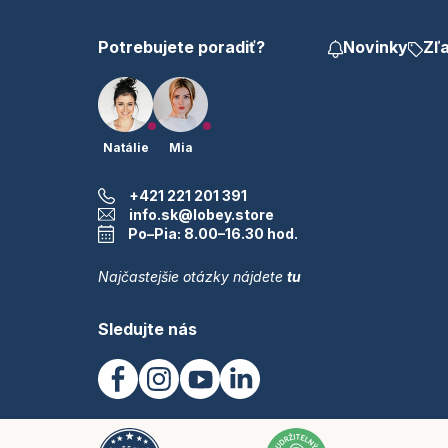
e
Potrebujete poradiť?
Novinky
Zľ
Natálie
Mia
+421 221 201 391
info.sk@lobey.store
Po–Pia: 8.00–16.30 hod.
Najčastejšie otázky nájdete
tu
Sledujte nás