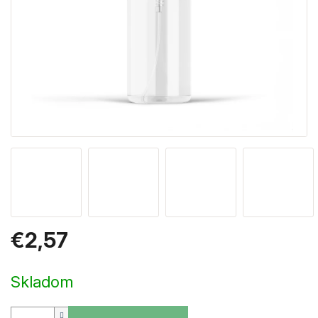
€2,57
Jednotková
cena:
Skladom