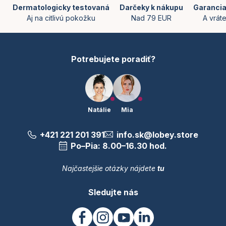
ä
Dermatologicky testovaná
Darčeky k nákupu
Garancia
t
Aj na citlivú pokožku
Nad 79 EUR
A vrát
i
e
Potrebujete poradiť?
Natálie
Mia
+421 221 201 391
info.sk@lobey.store
Po–Pia: 8.00–16.30 hod.
Najčastejšie otázky nájdete
tu
Sledujte nás