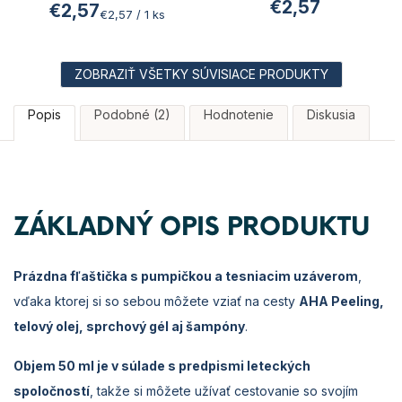
€2,57
€2,57
Jednotková
€2,57 / 1 ks
cena:
ZOBRAZIŤ VŠETKY SÚVISIACE PRODUKTY
Popis
Podobné (2)
Hodnotenie
Diskusia
ZÁKLADNÝ OPIS PRODUKTU
Prázdna fľaštička s pumpičkou a tesniacim uzáverom
,
vďaka ktorej si so sebou môžete vziať na cesty
AHA Peeling,
telový olej, sprchový gél aj šampóny
.
Objem 50 ml je v súlade s predpismi leteckých
spoločností
, takže si môžete užívať cestovanie so svojím