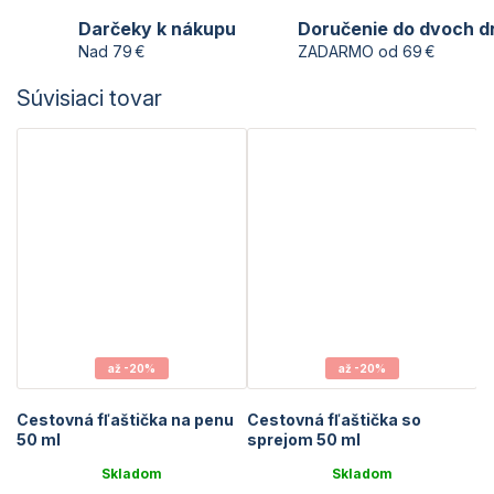
Darčeky k nákupu
Doručenie do dvoch d
Nad 79 €
ZADARMO od 69 €
Súvisiaci tovar
až -20%
až -20%
Cestovná fľaštička na penu
Cestovná fľaštička so
50 ml
sprejom 50 ml
Skladom
Skladom