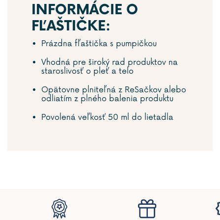
INFORMÁCIE O
FĽAŠTIČKE:
Prázdna fľaštička s pumpičkou
Vhodná pre široký rad produktov na
staroslivosť o pleť a telo
Opätovne plniteľná z ReSačkov alebo
odliatím z plného balenia produktu
Povolená veľkosť 50 ml do lietadla
Z
á
p