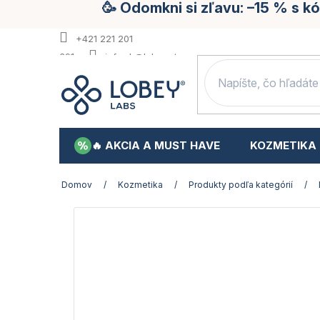
🥳 Odomkni si zľavu: –15 % s 
Prejsť
na
obsah
+421 221 201
391
info.sk@lobey.store
🔥 AKCIA A MUST HAVE
KOZMETIKA
Domov
/
Kozmetika
/
Produkty podľa kategórií
/