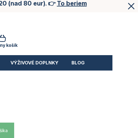
20 (nad 80 eur). 👉
To beriem
NÁKUPNÝ
KOŠÍK
ny košík
VÝŽIVOVÉ DOPLNKY
BLOG
šíka