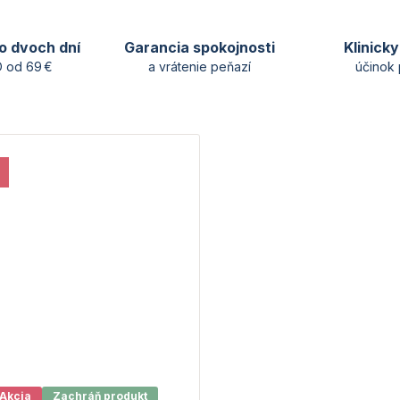
o dvoch dní
Garancia spokojnosti
Klinick
 od 69 €
a vrátenie peňazí
účinok 
Akcia
Zachráň produkt