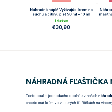
Náhradná náplň Vyživujúci krém na
Náhrad
suchú a citlivú pleť 50 ml + 10 ml
mastnú 
GRATIS
Skladom
€30,90
NÁHRADNÁ FĽAŠTIČKA 
Tento obal si jednoducho doplníte z našich
náhrad
chcete mať krém vo viacerých fľaštičkách na viacerý