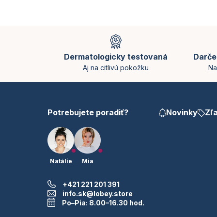
Z
á
p
Dermatologicky testovaná
Darče
ä
Aj na citlivú pokožku
Na
t
i
e
Potrebujete poradiť?
Novinky
Zľ
Natálie
Mia
+421 221 201 391
info.sk@lobey.store
Po–Pia: 8.00–16.30 hod.