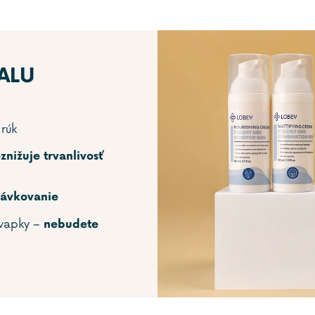
ALU
 rúk
znižuje trvanlivosť
dávkovanie
kvapky –
nebudete