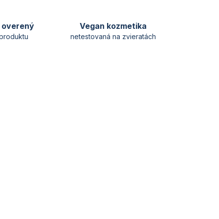
y overený
Vegan kozmetika
produktu
netestovaná na zvieratách