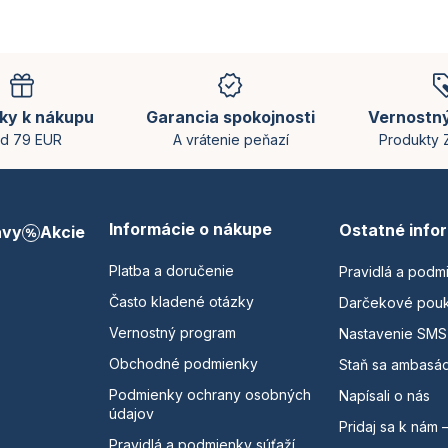
ky k nákupu
Garancia spokojnosti
Vernostn
d 79 EUR
A vrátenie peňazí
Produkty
Informácie o nákupe
Ostatné info
avy
Akcie
Platba a doručenie
Pravidlá a podm
Často kladené otázky
Darčekové pou
Vernostný program
Nastavenie SMS
Obchodné podmienky
Staň sa ambasá
Podmienky ochrany osobných
Napísali o nás
údajov
Pridaj sa k nám 
Pravidlá a podmienky súťaží