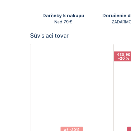
Darčeky k nákupu
Doručenie d
Nad 79 €
ZADARMO
Súvisiaci tovar
€30,90
–20 %
až -20%