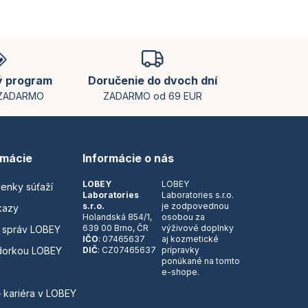
ý program
Doručenie do dvoch dní
 ZADARMO
ZADARMO od 69 EUR
rmácie
Informácie o nás
LOBEY
LOBEY
ienky súťaží
Laboratories
Laboratories s.r.o.
s.r.o.
je zodpovednou
kazy
Holandská 854/1,
osobou za
639 00 Brno, ČR
výživové doplnky
 správ LOBEY
IČO
: 07465637
aj kozmetické
dorkou LOBEY
DIČ
: CZ07465637
prípravky
ponúkané na tomto
e-shope.
– kariéra v LOBEY