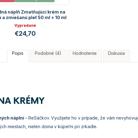
ná náplň Zmatňujúci krém na
a zmiešanú pleť 50 ml + 10 ml
GRATIS | Exp. 11/2026
Vypredané
€24,70
Popis
Podobné (4)
Hodnotenie
Diskusia
NA KRÉMY
ných náplní
– ReSáčkov. Využijete ho v prípade, že vám nevyhovuj
ch miestach, nielen doma v kúpeľni pri zrkadle.