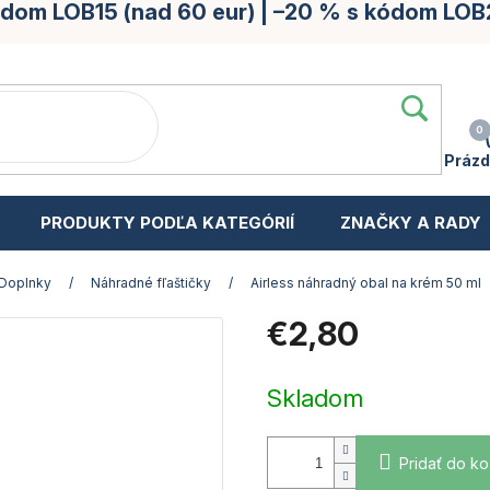
kódom LOB15 (nad 60 eur) | –20 % s kódom LOB
Prázd
PRODUKTY PODĽA KATEGÓRIÍ
ZNAČKY A RADY
Doplnky
/
Náhradné fľaštičky
/
Airless náhradný obal na krém 50 ml
€2,80
Jednotková
cena:
Skladom
Pridať do ko