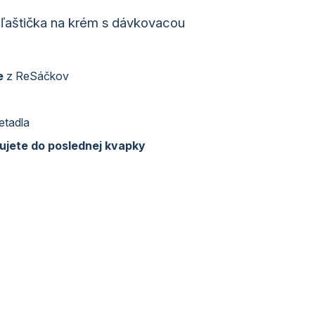
ľaštička na krém s dávkovacou
e
z ReSáčkov
etadla
jete do poslednej kvapky