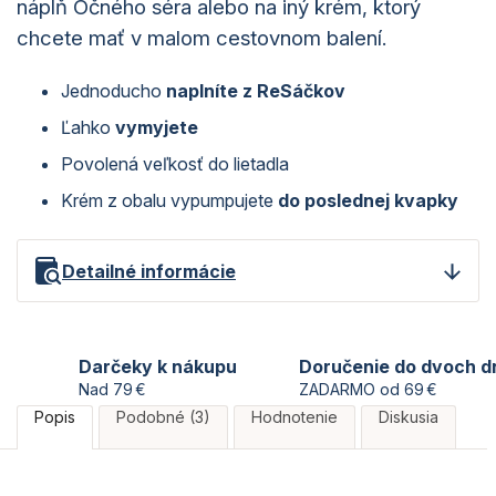
náplň Očného séra alebo na iný krém, ktorý
chcete mať v malom cestovnom balení.
Jednoducho
naplníte z ReSáčkov
Ľahko
vymyjete
Povolená veľkosť do lietadla
Krém z obalu vypumpujete
do poslednej kvapky
Detailné informácie
Darčeky k nákupu
Doručenie do dvoch d
Nad 79 €
ZADARMO od 69 €
Popis
Podobné (3)
Hodnotenie
Diskusia