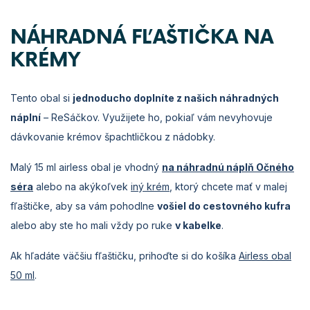
NÁHRADNÁ FĽAŠTIČKA NA
KRÉMY
Tento obal si
jednoducho doplníte z našich náhradných
náplní
– ReSáčkov. Využijete ho, pokiaľ vám nevyhovuje
dávkovanie krémov špachtličkou z nádobky.
Malý 15 ml airless obal je vhodný
na náhradnú náplň Očného
séra
alebo na akýkoľvek
iný krém
, ktorý chcete mať v malej
fľaštičke, aby sa vám pohodlne
vošiel do cestovného kufra
alebo aby ste ho mali vždy po ruke
v kabelke
.
Ak hľadáte väčšiu fľaštičku, prihoďte si do košíka
Airless obal
50 ml
.