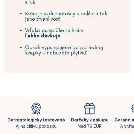
z rúk
Krém je vzduchotesný a neklesá tak
jeho trvanlivosť
Vďaka pumpičke sa krém
ľahko
dávkuje
Obsah vypumpujete do poslednej
kvapky – nebudete plytvať
Z
á
p
ä
Dermatologicky testovaná
Darčeky k nákupu
Garancia
t
Aj na citlivú pokožku
Nad 79 EUR
A vrát
i