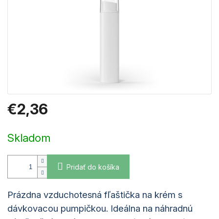
€2,36
Jednotková
cena:
Skladom
Pridať do košíka
Prázdna vzduchotesná fľaštička na krém s
dávkovacou pumpičkou. Ideálna na náhradnú