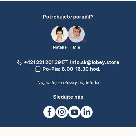
e
Potrebujete poradiť?
Natálie
Mia
+421 221 201 391
info.sk@lobey.store
Po–Pia: 8.00–16.30 hod.
Najčastejšie otázky nájdete
tu
Sledujte nás