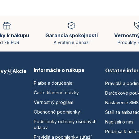
ky k nákupu
Garancia spokojnosti
Vernostn
d 79 EUR
A vrátenie peňazí
Produkty
Informácie o nákupe
Ostatné info
avy
Akcie
Platba a doručenie
Pravidlá a podm
Často kladené otázky
Darčekové pou
Vernostný program
Nastavenie SMS
Obchodné podmienky
Staň sa ambasá
Podmienky ochrany osobných
Napísali o nás
údajov
Pridaj sa k nám 
Pravidlá a podmienky súťaží