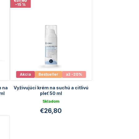
€31,60
–15 %
Akcia
Bestseller
až -20%
m na
Vyživujúci krém na suchú a citlivú
 ml
pleť 50 ml
Skladom
€26,80