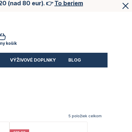
20 (nad 80 eur). 👉
To beriem
NÁKUPNÝ
KOŠÍK
ny košík
VÝŽIVOVÉ DOPLNKY
BLOG
5
položiek celkom