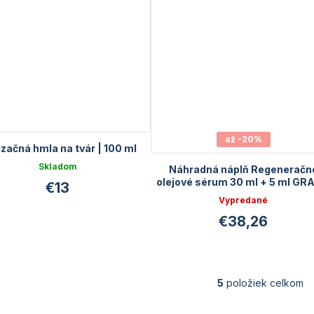
až -20%
začná hmla na tvár | 100 ml
Skladom
Náhradná náplň Regeneračn
olejové sérum 30 ml + 5 ml GR
€13
Vypredané
€38,26
5
položiek celkom