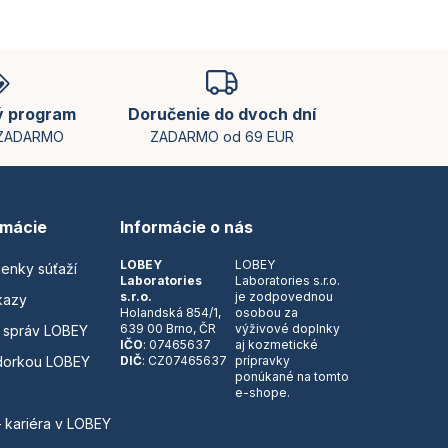
ý program
Doručenie do dvoch dní
 ZADARMO
ZADARMO od 69 EUR
rmácie
Informácie o nás
LOBEY
LOBEY
ienky súťaží
Laboratories
Laboratories s.r.o.
s.r.o.
je zodpovednou
kazy
Holandská 854/1,
osobou za
639 00 Brno, ČR
výživové doplnky
 správ LOBEY
IČO
: 07465637
aj kozmetické
dorkou LOBEY
DIČ
: CZ07465637
prípravky
ponúkané na tomto
e-shope.
– kariéra v LOBEY