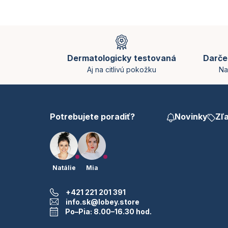
d
a
c
Z
i
á
e
p
p
Dermatologicky testovaná
Darče
ä
r
Aj na citlivú pokožku
Na
t
v
i
k
y
e
v
ý
Potrebujete poradiť?
Novinky
Zľ
p
i
s
u
Natálie
Mia
+421 221 201 391
info.sk@lobey.store
Po–Pia: 8.00–16.30 hod.