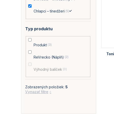
Chlapci – tínedžeri
5
Typ produktu
Produkt
3
Toni
ReVrecko (Náplň)
2
Výhodný balíček
0
Zobrazených položiek:
5
Vymazať filtre
O
v
l
á