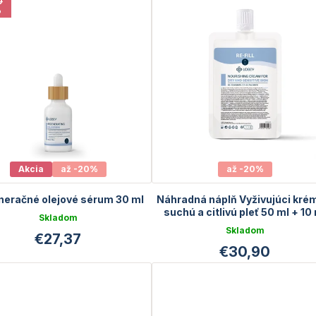
0
%
Akcia
až -20%
až -20%
eračné olejové sérum 30 ml
Náhradná náplň Vyživujúci kré
suchú a citlivú pleť 50 ml + 10
Skladom
GRATIS
Skladom
€27,37
€30,90