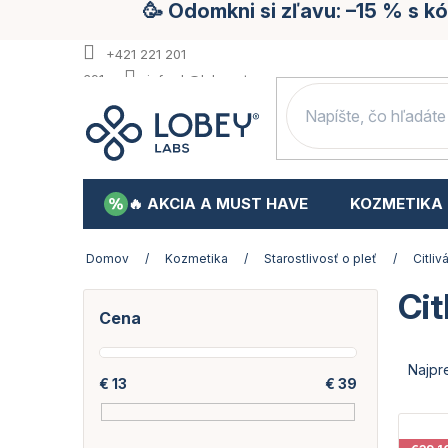
🥳 Odomkni si zľavu: –15 % s 
Prejsť
na
obsah
+421 221 201
391
info.sk@lobey.store
🔥 AKCIA A MUST HAVE
KOZMETIKA
Domov
/
Kozmetika
/
Starostlivosť o pleť
/
Citliv
Cit
B
Cena
o
č
R
n
a
Najpr
€
13
€
39
ý
d
p
e
V
a
n
ý