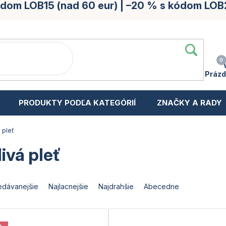
kódom LOB15 (nad 60 eur) | –20 % s kódom LOB
Prázd
PRODUKTY PODĽA KATEGÓRIÍ
ZNAČKY A RADY
á pleť
livá pleť
edávanejšie
Najlacnejšie
Najdrahšie
Abecedne