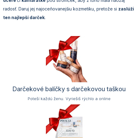
dcére
či
kamarátke
pod stromček, aby z toho mala naozaj
radosť. Daruj jej najoceňovanejšiu kozmetiku, pretože si
zaslúži
ten najlepší darček
.
Darčekové balíčky s darčekovou taškou
Poteší každú ženu. Vyriešiš rýchlo a online