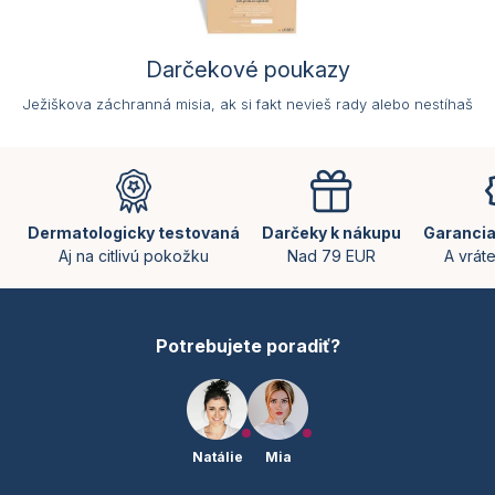
Darčekové poukazy
Ježiškova záchranná misia, ak si fakt nevieš rady alebo nestíhaš
Z
á
p
ä
Dermatologicky testovaná
Darčeky k nákupu
Garancia
t
Aj na citlivú pokožku
Nad 79 EUR
A vrát
i
e
Potrebujete poradiť?
Natálie
Mia