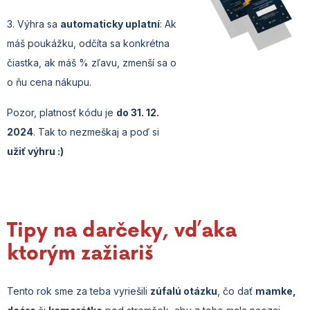
3. Výhra sa
automaticky uplatní
: Ak
máš poukážku, odčíta sa konkrétna
čiastka, ak máš % zľavu, zmenší sa o
o ňu cena nákupu.
Pozor, platnosť kódu je
do 31. 12.
2024
. Tak to nezmeškaj a poď si
užiť
výhru :)
Tipy na darčeky, vďaka
ktorým zažiariš
Tento rok sme za teba vyriešili
zúfalú otázku
, čo dať
mamke,