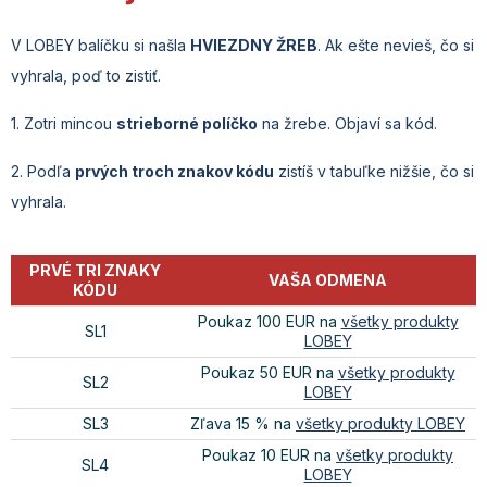
V LOBEY balíčku si našla
HVIEZDNY ŽREB
. Ak ešte nevieš, čo si
vyhrala, poď to zistiť.
1. Zotri mincou
strieborné
políčko
na žrebe. Objaví sa kód.
2. Podľa
prvých troch znakov kódu
zistíš v tabuľke nižšie, čo si
vyhrala.
PRVÉ TRI ZNAKY
VAŠA ODMENA
KÓDU
Poukaz 100 EUR na
všetky produkty
SL1
LOBEY
Poukaz 50 EUR na
všetky produkty
SL2
LOBEY
SL3
Zľava 15 % na
všetky produkty LOBEY
Poukaz 10 EUR na
všetky produkty
SL4
LOBEY