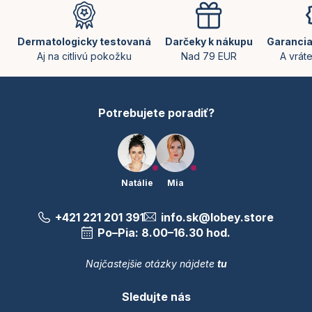
á
c
p
i
e
ä
Dermatologicky testovaná
Darčeky k nákupu
Garancia
p
t
Aj na citlivú pokožku
Nad 79 EUR
A vrát
r
i
v
e
k
y
Potrebujete poradiť?
v
ý
p
i
s
u
Natálie
Mia
+421 221 201 391
info.sk@lobey.store
Po–Pia: 8.00–16.30 hod.
Najčastejšie otázky nájdete
tu
Sledujte nás