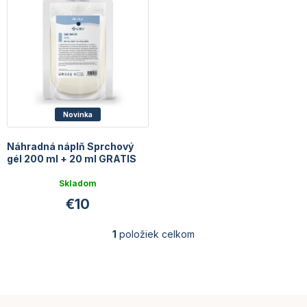
k
p
t
r
o
o
v
d
u
k
t
o
Novinka
v
Náhradná náplň Sprchový
gél 200 ml + 20 ml GRATIS
Priemerné
Skladom
hodnotenie
€10
produktu
je
5,0
1
položiek celkom
O
z
v
5
l
hviezdičiek.
á
d
Z
a