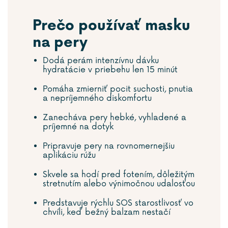
Prečo používať masku
na pery
Dodá perám intenzívnu dávku
hydratácie v priebehu len 15 minút
Pomáha zmierniť pocit suchosti, pnutia
a nepríjemného diskomfortu
Zanecháva pery hebké, vyhladené a
príjemné na dotyk
Pripravuje pery na rovnomernejšiu
aplikáciu rúžu
Skvele sa hodí pred fotením, dôležitým
stretnutím alebo výnimočnou udalosťou
Predstavuje rýchlu SOS starostlivosť vo
chvíli, keď bežný balzam nestačí