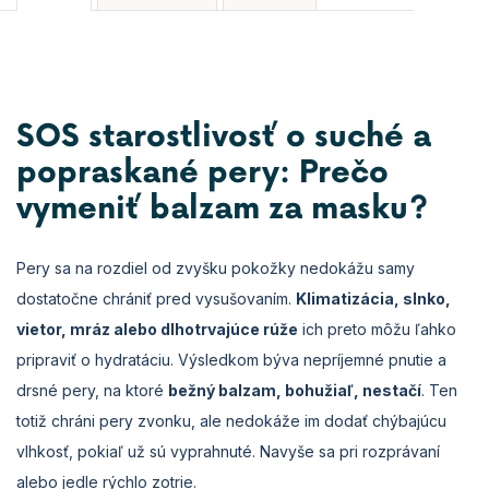
SOS starostlivosť o suché a
popraskané pery: Prečo
vymeniť balzam za masku?
Pery sa na rozdiel od zvyšku pokožky nedokážu samy
dostatočne chrániť pred vysušovaním.
Klimatizácia, slnko,
vietor, mráz alebo dlhotrvajúce rúže
ich preto môžu ľahko
pripraviť o hydratáciu. Výsledkom býva nepríjemné pnutie a
drsné pery, na ktoré
bežný balzam, bohužiaľ, nestačí
. Ten
totiž chráni pery zvonku, ale nedokáže im dodať chýbajúcu
vlhkosť, pokiaľ už sú vyprahnuté. Navyše sa pri rozprávaní
alebo jedle rýchlo zotrie.