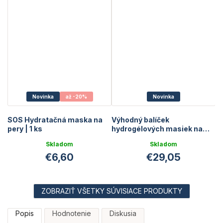
Novinka
až -20%
Novinka
SOS Hydratačná maska na
Výhodný balíček
pery | 1 ks
hydrogélových masiek na
pery a pod oči
Skladom
Skladom
€6,60
€29,05
ZOBRAZIŤ VŠETKY SÚVISIACE PRODUKTY
Popis
Hodnotenie
Diskusia