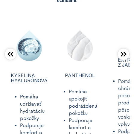
účinkami
.
EXTR
Z JAB
KYSELINA
PANTHENOL
HYALURÓNOVÁ
Pomáh
chráni
Pomáha
pokož
Pomáha
upokojiť
pred
udržiavať
podráždenú
pôsob
hydratáciu
pokožku
vonkaj
pokožky
Podporuje
vplyvo
Podporuje
komfort a
Podpo
komfort a