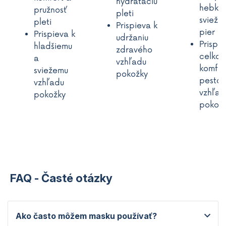
hydratáciu
hebkos
pružnosť
pleti
svieži 
pleti
Prispieva k
pier
Prispieva k
udržaniu
Prispie
hladšiemu
zdravého
celko
a
vzhľadu
komfor
sviežemu
pokožky
pesto
vzhľadu
vzhľad
pokožky
pokož
FAQ - Časté otázky
Ako často môžem masku používať?