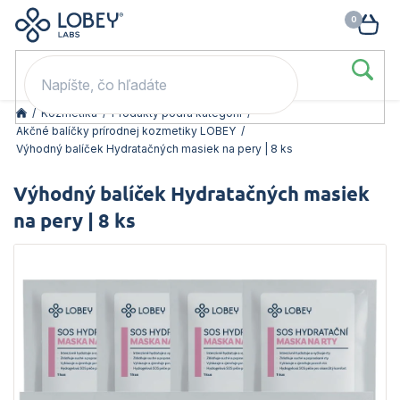
🥳 Odomkni si zľavu: –15 % s kódom LOB15 (nad 60 eur) | –20 % s
Prejsť
NÁK
kódom LOB20 (nad 80 eur). 👉
To beriem
na
KOŠ
obsah
/
Kozmetika
/
Produkty podľa kategórií
/
Akčné balíčky prírodnej kozmetiky LOBEY
/
Výhodný balíček Hydratačných masiek na pery | 8 ks
Výhodný balíček Hydratačných masiek
na pery | 8 ks