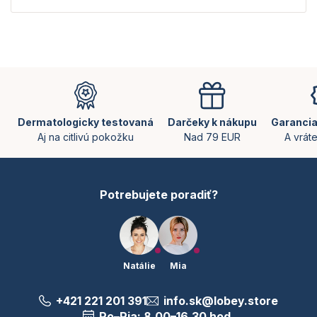
Z
á
p
ä
Dermatologicky testovaná
Darčeky k nákupu
Garancia
t
Aj na citlivú pokožku
Nad 79 EUR
A vrát
i
e
Potrebujete poradiť?
Natálie
Mia
+421 221 201 391
info.sk@lobey.store
Po–Pia: 8.00–16.30 hod.