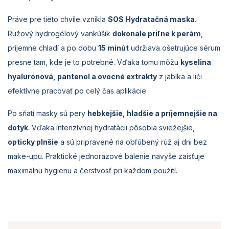
Práve pre tieto chvíle vznikla
SOS Hydratačná maska
.
Ružový hydrogélový vankúšik
dokonale priľne k perám
,
príjemne chladí a po dobu
15 minút
udržiava ošetrujúce sérum
presne tam, kde je to potrebné. Vďaka tomu môžu
kyselina
hyalurónová, pantenol a ovocné extrakty
z jablka a liči
efektívne pracovať po celý čas aplikácie.
Po sňatí masky sú pery
hebkejšie, hladšie a príjemnejšie na
dotyk
. Vďaka intenzívnej hydratácii pôsobia sviežejšie,
opticky plnšie
a sú pripravené na obľúbený rúž aj dni bez
make-upu. Praktické jednorazové balenie navyše zaisťuje
maximálnu hygienu a čerstvosť pri každom použití.