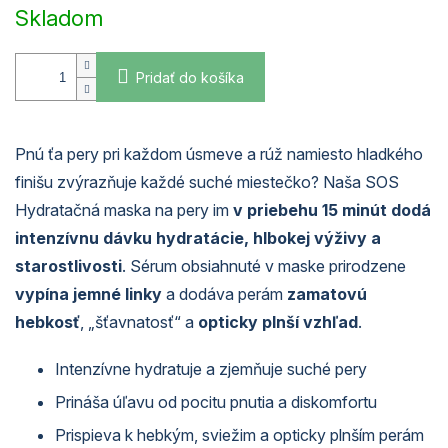
cena:
Skladom
Pridať do košíka
Pnú ťa pery pri každom úsmeve a rúž namiesto hladkého
finišu zvýrazňuje každé suché miestečko? Naša SOS
Hydratačná maska na pery im
v priebehu 15 minút dodá
intenzívnu dávku hydratácie, hlbokej výživy a
starostlivosti
. Sérum obsiahnuté v maske prirodzene
vypína jemné linky
a dodáva perám
zamatovú
hebkosť
, „šťavnatosť“ a
opticky plnší vzhľad
.
Intenzívne hydratuje a zjemňuje suché pery
Prináša úľavu od pocitu pnutia a diskomfortu
Prispieva k hebkým, sviežim a opticky plnším perám