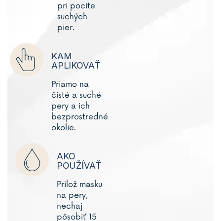
pri pocite
suchých
pier.
KAM
APLIKOVAŤ
Priamo na
čisté a suché
pery a ich
bezprostredné
okolie.
AKO
POUŽÍVAŤ
Prilož masku
na pery,
nechaj
pôsobiť 15