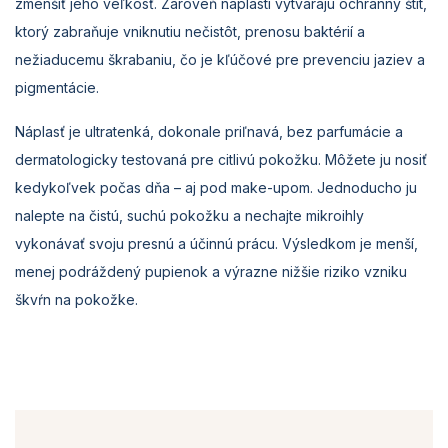
zmenšiť jeho veľkosť. Zároveň náplasti vytvárajú ochranný štít,
ktorý zabraňuje vniknutiu nečistôt, prenosu baktérií a
nežiaducemu škrabaniu, čo je kľúčové pre prevenciu jaziev a
pigmentácie.
Náplasť je ultratenká, dokonale priľnavá, bez parfumácie a
dermatologicky testovaná pre citlivú pokožku. Môžete ju nosiť
kedykoľvek počas dňa – aj pod make-upom. Jednoducho ju
nalepte na čistú, suchú pokožku a nechajte mikroihly
vykonávať svoju presnú a účinnú prácu. Výsledkom je menší,
menej podráždený pupienok a výrazne nižšie riziko vzniku
škvŕn na pokožke.