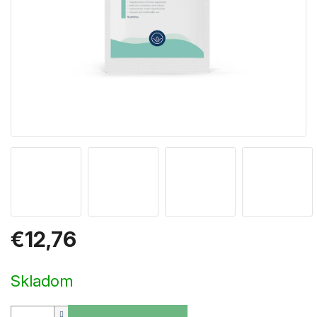
€12,76
Jednotková
cena:
Skladom