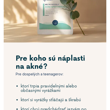
Pre koho sú náplasti
na akné?
Pre dospelých a teenagerov:
ktorí trpia pravidelnými alebo
občasnými vyrážkami
ktorí si vyrážky stláčajú a škrabú
ktorí chcú predchádzať jazvám po