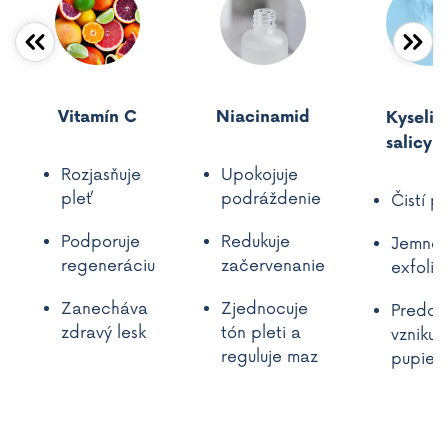
Vitamín C
Niacinamid
Kyselin
salicyl
Rozjasňuje
Upokojuje
pleť
podráždenie
Čistí p
Podporuje
Redukuje
Jemne
regeneráciu
začervenanie
exfoliu
Zanecháva
Zjednocuje
Predch
zdravý lesk
tón pleti a
vzniku
reguluje maz
pupien