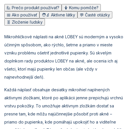
🙋 Prečo produkt používať?
🤷 Komu pomôže?
📅 Ako používať
🧑‍🔬 Aktívne látky
💬 Časté otázky
🧬 Zloženie ľudsky
Mikroihličkové náplasti na akné LOBEY sú moderným a vysoko
účinným spôsobom, ako rýchlo, šetrne a priamo v mieste
vzniku problému ošetriť jednotlivé pupienky. Sú skvelým
doplnkom rady produktov LOBEY na akné, ale ocenia ich aj
všetci, ktorí majú pupienky len občas (ale vždy v
najnevhodnejší deň).
Každá náplasť obsahuje desiatky mikroihiel naplnených
aktívnymi zložkami, ktoré po aplikácii jemne prepichujú vrchnú
vrstvu pokožky. To umožňuje aktívnym zložkám dostať sa
presne tam, kde môžu najúčinnejšie pôsobiť proti akné –
priamo do pupienka, kde pomáhajú upokojiť ho a viditeľne