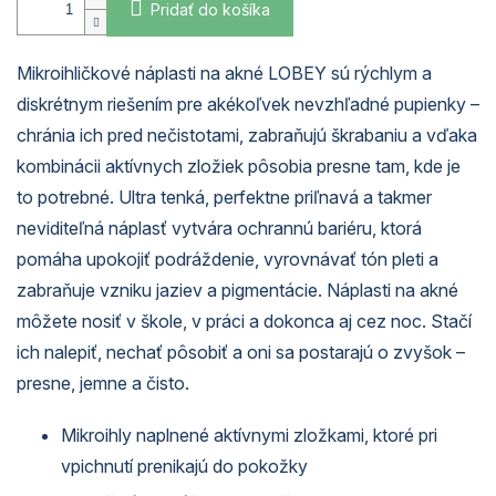
Pridať do košíka
Mikroihličkové náplasti na akné LOBEY sú rýchlym a
diskrétnym riešením pre akékoľvek nevzhľadné pupienky –
chránia ich pred nečistotami, zabraňujú škrabaniu a vďaka
kombinácii aktívnych zložiek pôsobia presne tam, kde je
to potrebné. Ultra tenká, perfektne priľnavá a takmer
neviditeľná náplasť vytvára ochrannú bariéru, ktorá
pomáha upokojiť podráždenie, vyrovnávať tón pleti a
zabraňuje vzniku jaziev a pigmentácie. Náplasti na akné
môžete nosiť v škole, v práci a dokonca aj cez noc. Stačí
ich nalepiť, nechať pôsobiť a oni sa postarajú o zvyšok –
presne, jemne a čisto.
Mikroihly naplnené aktívnymi zložkami, ktoré pri
vpichnutí prenikajú do pokožky