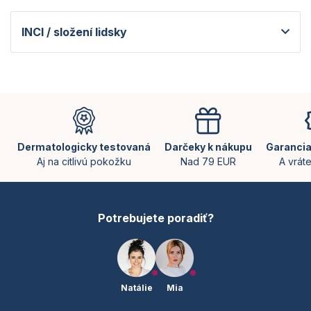
INCI / složení lidsky
Z
á
p
ä
Dermatologicky testovaná
Darčeky k nákupu
Garancia
t
Aj na citlivú pokožku
Nad 79 EUR
A vrát
i
e
Potrebujete poradiť?
Natálie
Mia