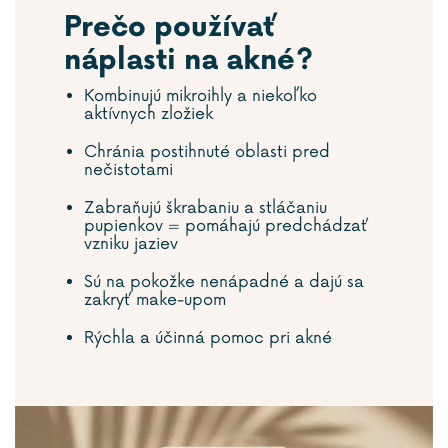
Prečo používať
náplasti na akné?
Kombinujú mikroihly a niekoľko
aktívnych zložiek
Chránia postihnuté oblasti pred
nečistotami
Zabraňujú škrabaniu a stláčaniu
pupienkov = pomáhajú predchádzať
vzniku jaziev
Sú na pokožke nenápadné a dajú sa
zakryť make-upom
Rýchla a účinná pomoc pri akné