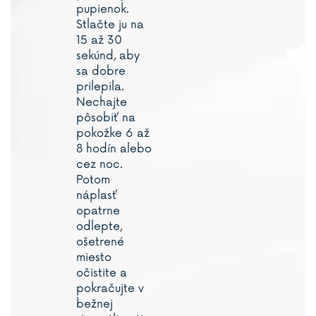
pupienok.
Stlačte ju na
15 až 30
sekúnd, aby
sa dobre
prilepila.
Nechajte
pôsobiť na
pokožke 6 až
8 hodín alebo
cez noc.
Potom
náplasť
opatrne
odlepte,
ošetrené
miesto
očistite a
pokračujte v
bežnej