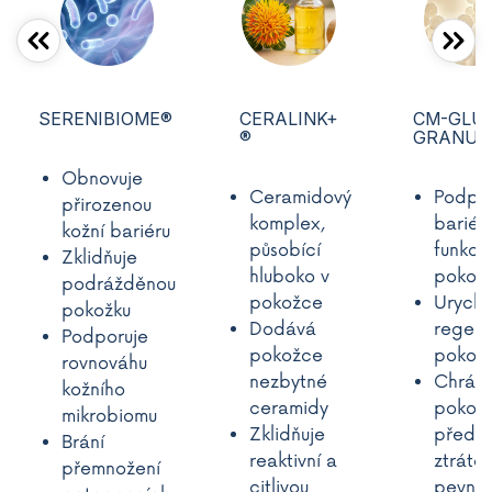
SERENIBIOME®
CERALINK+
CM-GLU
®
GRANUL
Obnovuje
Ceramidový
Podpo
přirozenou
komplex,
bariér
kožní bariéru
působící
funkci
Zklidňuje
hluboko v
pokož
podrážděnou
pokožce
Urychl
pokožku
Dodává
regene
Podporuje
pokožce
pokož
rovnováhu
nezbytné
Chrání
kožního
ceramidy
pokož
mikrobiomu
Zklidňuje
před
Brání
reaktivní a
ztráto
přemnožení
citlivou
pevnos