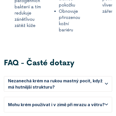
patogenních
pokožku
vlivem
bakterií a tím
Obnovuje
záření
redukuje
přirozenou
zánětlivou
kožní
zátěž kůže
bariéru
FAQ - Časté dotazy
Nezanechá krém na rukou mastný pocit, když
má hutnější strukturu?
Mohu krém používat i v zimě při mrazu a větru?