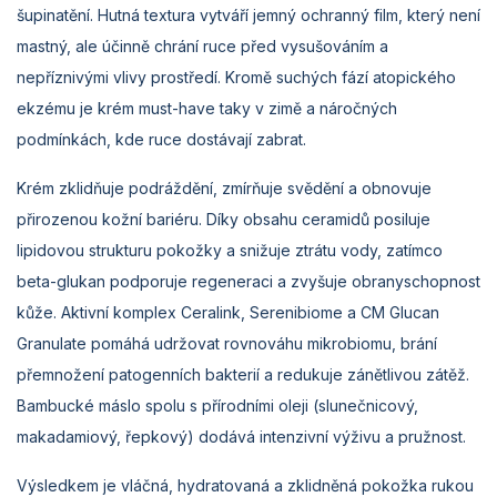
šupinatění. Hutná textura vytváří jemný ochranný film, který není
mastný, ale účinně chrání ruce před vysušováním a
nepříznivými vlivy prostředí. Kromě suchých fází atopického
ekzému je krém must-have taky v zimě a náročných
podmínkách, kde ruce dostávají zabrat.
Krém zklidňuje podráždění, zmírňuje svědění a obnovuje
přirozenou kožní bariéru. Díky obsahu ceramidů posiluje
lipidovou strukturu pokožky a snižuje ztrátu vody, zatímco
beta-glukan podporuje regeneraci a zvyšuje obranyschopnost
kůže. Aktivní komplex Ceralink, Serenibiome a CM Glucan
Granulate pomáhá udržovat rovnováhu mikrobiomu, brání
přemnožení patogenních bakterií a redukuje zánětlivou zátěž.
Bambucké máslo spolu s přírodními oleji (slunečnicový,
makadamiový, řepkový) dodává intenzivní výživu a pružnost.
Výsledkem je vláčná, hydratovaná a zklidněná pokožka rukou