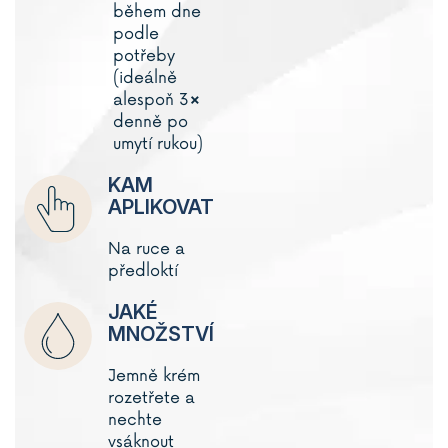
během dne
podle
potřeby
(ideálně
alespoň 3×
denně po
umytí rukou)
KAM
APLIKOVAT
Na ruce a
předloktí
JAKÉ
MNOŽSTVÍ
Jemně krém
rozetřete a
nechte
vsáknout