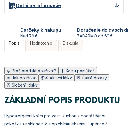
Detailné informácie
Darčeky k nákupu
Doručenie do dvoch d
Nad 79 €
ZADARMO od 69 €
Popis
Hodnotenie
Diskusia
🙋 Proč produkt používat?
🤷 Komu pomůže?
📅 Jak používat
🧑‍🔬 Aktivní látky
💬 Časté dotazy
🧬 Složení lidsky
ZÁKLADNÍ POPIS PRODUKTU
Hypoalergenní krém pro velmi suchou a podrážděnou
pokožku se sklonem k atopickému ekzému, lupénce či