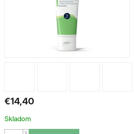
€14,40
Jednotková
cena:
Skladom