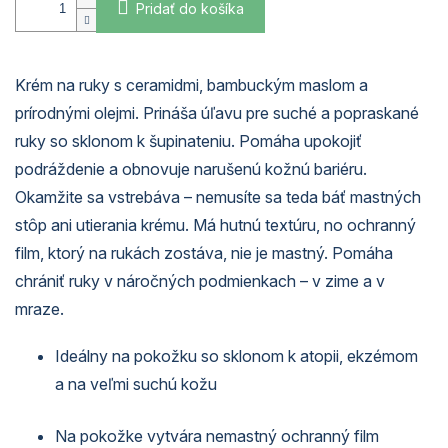
Pridať do košíka
Krém na ruky s ceramidmi, bambuckým maslom a
prírodnými olejmi. Prináša úľavu pre suché a popraskané
ruky so sklonom k šupinateniu. Pomáha upokojiť
podráždenie a obnovuje narušenú kožnú bariéru.
Okamžite sa vstrebáva – nemusíte sa teda báť mastných
stôp ani utierania krému. Má hutnú textúru, no ochranný
film, ktorý na rukách zostáva, nie je mastný. Pomáha
chrániť ruky v náročných podmienkach – v zime a v
mraze.
Ideálny na pokožku so sklonom k atopii, ekzémom
a na veľmi suchú kožu
Na pokožke vytvára nemastný ochranný film