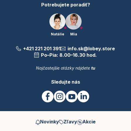
Potrebujete poradiť?
Natálie
Mia
+421 221 201 391
info.sk@lobey.store
Po–Pia: 8.00–16.30 hod.
Najčastejšie otázky nájdete
tu
Sledujte nás
Novinky
Zľavy
Akcie