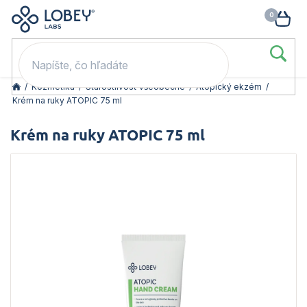
🥳 Odomkni si zľavu: –15 % s kódom LOB15 (nad 60 eur) | –20 % s
Prejsť
NÁK
kódom LOB20 (nad 80 eur). 👉
To beriem
na
KOŠ
obsah
/
Kozmetika
/
Starostlivosť všeobecne
/
Atopický ekzém
/
Krém na ruky ATOPIC 75 ml
Krém na ruky ATOPIC 75 ml