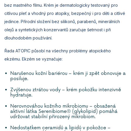
bez mastného filmu. Krém je dermatologicky testovaný pro
citlivou pleť a vhodný pro atopiky, bezpečný i pro děti a citlivé
jedince. Přírodní složení bez silikonů, parabenů, minerálních
olejů a syntetických konzervantů zaručuje šetrnost i při
dlouhodobém používání.
Řada ATOPIC působí na všechny problémy atopického
ekzému. Ekzém se vyznačuje:
Narušenou kožní bariérou – krém ji zpět obnovuje a
posiluje.
Zvýšenou ztrátou vody – krém pokožku intenzivně
hydratuje.
Nerovnováhou kožního mikrobiomu – obsažená
aktivní látka Serenibiome® (glykolipid) pomáhá
udržovat stabilní přirozený mikrobiom.
Nedostatkem ceramidů a lipidů v pokožce –