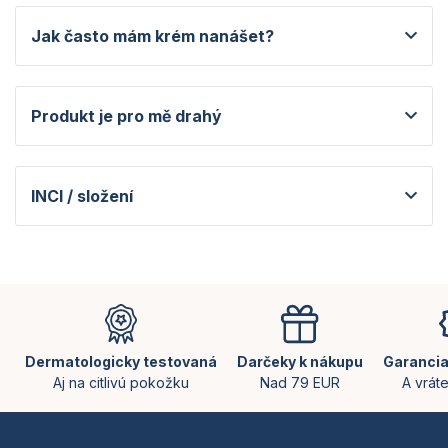
Jak často mám krém nanášet?
Produkt je pro mě drahý
INCI / složení
Z
á
p
ä
Dermatologicky testovaná
Darčeky k nákupu
Garancia
t
Aj na citlivú pokožku
Nad 79 EUR
A vrát
i
e