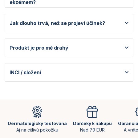
ekzémem?
Jak dlouho trvá, než se projeví účinek?
Produkt je pro mě drahý
INCI / složení
Z
á
p
ä
Dermatologicky testovaná
Darčeky k nákupu
Garancia
t
Aj na citlivú pokožku
Nad 79 EUR
A vrát
i