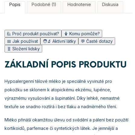
Popis
Podobné (1)
Hodnotenie
Diskusia
🙋 Proč produkt používat?
🤷 Komu pomůže?
📅 Jak používat
🧑‍🔬 Aktivní látky
💬 Časté dotazy
🧬 Složení lidsky
ZÁKLADNÍ POPIS PRODUKTU
Hypoalergenní tělové mléko je speciálně vyvinuté pro
pokožku se sklonem k atopickému ekzému, lupénce,
výraznému vysušování a šupinatění. Díky lehké, nemastné
textuře se snadno roztírá i bez tlaku a nadměrného tření.
Mléko přináší okamžitou úlevu od svědění a pálení bez použití
kortikoidů, parfemace či syntetických látek. Je jemnější a