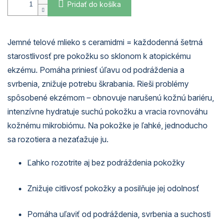
Pridať do košíka
Jemné telové mlieko s ceramidmi = každodenná šetrná
starostlivosť pre pokožku so sklonom k atopickému
ekzému. Pomáha priniesť úľavu od podráždenia a
svrbenia, znižuje potrebu škrabania. Rieši problémy
spôsobené ekzémom – obnovuje narušenú kožnú bariéru,
intenzívne hydratuje suchú pokožku a vracia rovnováhu
kožnému mikrobiómu. Na pokožke je ľahké, jednoducho
sa rozotiera a nezaťažuje ju.
Ľahko rozotrite aj bez podráždenia pokožky
Znižuje citlivosť pokožky a posilňuje jej odolnosť
Pomáha uľaviť od podráždenia, svrbenia a suchosti