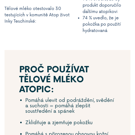
produkt doporučilo
Tělové mléko otestovalo 30
dalšímu atopikovi
testujících v komunitě Atop život
74 % uvedlo, že je
Inky Teschinské:
pokožka po použití
hydratovaná
PROČ POUŽÍVAT
TĚLOVÉ MLÉKO
ATOPIC:
Pomáhá ulevit od podráždění, svědění
a suchosti = pomáhá zlepšit
soustředění a spánek
Zklidňuje a zjemňuje pokožku
Pomáhá s přirozenou obnovou kožní