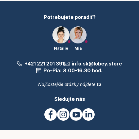
e
Potrebujete poradiť?
Natálie
Mia
+421 221 201 391
info.sk@lobey.store
Po–Pia: 8.00–16.30 hod.
Najčastejšie otázky nájdete
tu
Sledujte nás