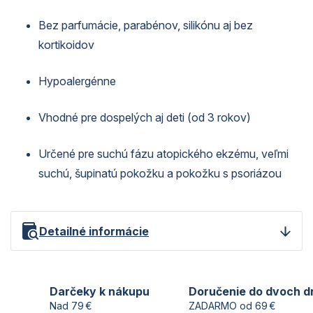
Bez parfumácie, parabénov, silikónu aj bez
kortikoidov
Hypoalergénne
Vhodné pre dospelých aj deti (od 3 rokov)
Určené pre suchú fázu atopického ekzému, veľmi
suchú, šupinatú pokožku a pokožku s psoriázou
Detailné informácie
Darčeky k nákupu
Doručenie do dvoch d
Nad 79 €
ZADARMO od 69 €