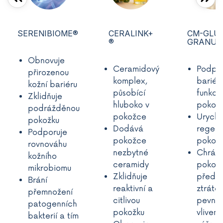
SERENIBIOME®
CERALINK+
CM-GLU
®
GRANUL
Obnovuje
Ceramidový
Podpo
přirozenou
komplex,
bariér
kožní bariéru
působící
funkci
Zklidňuje
hluboko v
pokož
podrážděnou
pokožce
Urychl
pokožku
Dodává
regene
Podporuje
pokožce
pokož
rovnováhu
nezbytné
Chrání
kožního
ceramidy
pokož
mikrobiomu
Zklidňuje
před
Brání
reaktivní a
ztráto
přemnožení
citlivou
pevnos
patogenních
pokožku
vlivem
bakterií a tím