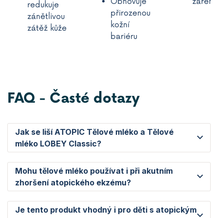
Obnovuje
záření
redukuje
přirozenou
zánětlivou
kožní
zátěž kůže
bariéru
FAQ - Časté dotazy
Jak se liší ATOPIC Tělové mléko a Tělové
mléko LOBEY Classic?
Mohu tělové mléko používat i při akutním
zhoršení atopického ekzému?
Je tento produkt vhodný i pro děti s atopickým