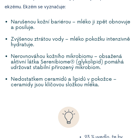
ekzému. Ekzém se vyznačuje:
Narušenou kožní bariérou – mléko ji zpět obnovuje
a posiluje.
Zvýšenou ztrátou vody – mléko pokožku intenzivně
hydratuje.
Nerovnováhou kožního mikrobiomu – obsažená
aktivní látka Serenibiome® (glykolipid) pomáhá
udržovat stabilní přirozený mikrobiom.
Nedostatkem ceramidů a lipidů v pokožce –
ceramidy jsou klíčovou složkou mléka.
93 % uvedlo, že by