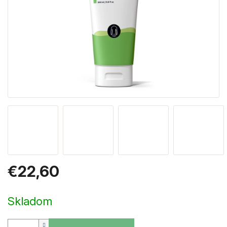
€22,60
Jednotková
cena:
Skladom