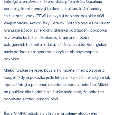
šetrnější alternativou k lékárenským přípravkům. Obsahuje
ceramidy, které obnovují lipidovou strukturu kožní bariéry,
snižují ztrátu vody (TEWL) a zvyšují odolnost pokožky vůči
vnějším vlivům. Aktivní látky Ceralink, Serenibiome a CM Glucan
Granulate působí synergicky: zklidňují podráždění, podporují
rovnováhu kožního mikrobiomu, brání přemnožení
patogenních bakterií a redukují zánětlivou zátěž. Beta-glukan
navíc podporuje regeneraci a zvyšuje obranyschopnost
pokožky.
Mléko funguje nejlépe, když si ho natřete ihned po sprše či
koupeli, kdy je pokožka ještě lehce vlhká – účinné látky se tak
lépe vstřebají a pomohou uzamknout vodu v pokožce. Můžete
ho používat dlouhodobě a s čistým svědomím, že pokožce
dopřáváte šetrnou přírodní péči.
Řada ATOPIC působí na všechny problémy atopického