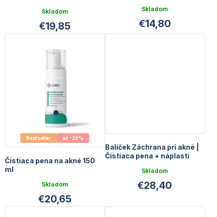
GRATIS
GRATIS
Priemerné
Skladom
Skladom
hodnotenie
€14,80
€19,85
produktu
je
5,0
z
5
hviezdičiek.
Bestseller
až -20%
Balíček Záchrana pri akné |
Čistiaca pena + náplasti
Čistiaca pena na akné 150
ml
Skladom
€28,40
Skladom
€20,65