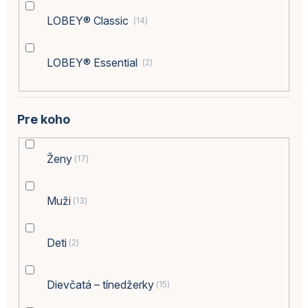
LOBEY® Classic
14
LOBEY® Essential
2
Pre koho
Ženy
17
Muži
13
Deti
2
Dievčatá – tínedžerky
15