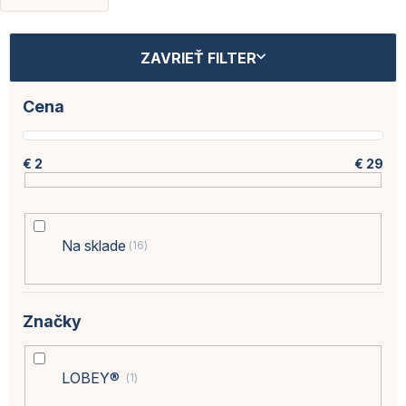
V
ZAVRIEŤ FILTER
ý
p
i
Cena
s
p
r
€
2
€
29
o
d
u
k
Na sklade
16
t
o
v
Značky
LOBEY®
1