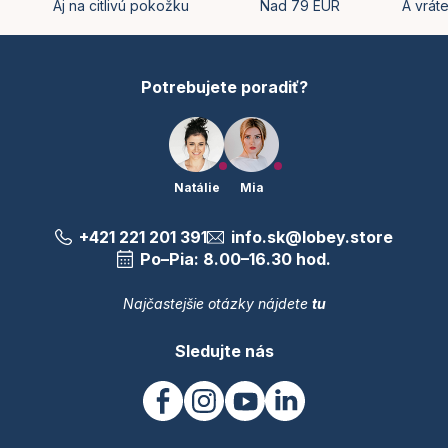
t
Aj na citlivú pokožku
Nad 79 EUR
A vrát
r
i
v
e
k
y
Potrebujete poradiť?
v
ý
p
i
s
u
Natálie
Mia
+421 221 201 391
info.sk@lobey.store
Po–Pia: 8.00–16.30 hod.
Najčastejšie otázky nájdete
tu
Sledujte nás