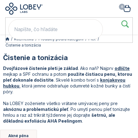
🥳 Odomkni si zľavu: –15 % s kódom LOB15 (nad 60 eur) | –20 % s
Prejsť
NÁK
kódom LOB20 (nad 80 eur). 👉
To beriem
na
KOŠ
obsah
/
Kozmetika
/
Produkty podľa kategórií
/
Pleť
/
Čistenie a tonizácia
Čistenie a tonizácia
Dvojfázové čistenie pleti je základ
. Ako naň? Najprv
odlíčte
mejkap a SPF ochranu a potom
použite čistiacu penu, ktorou
pleť dokonale dočistíte
. Skvelé kombo tvorí s
konjakovou
hubkou
, ktorá jemne odstraňuje odumreté kožné bunky a čistí
póry.
Na LOBEY zoženiete všetko vrátane umývacej peny pre
aknóznu a problematickú pleť
. Po umytí penou pleť tonizujte
hmlou a raz až trikrát týždenne jej doprajte
šetrnú, ale
dôkladnú exfoliáciu AHA Peelingom
.
Akné pěna