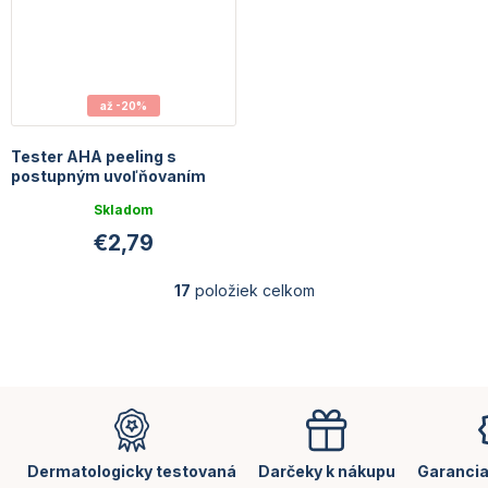
až -20%
Tester AHA peeling s
postupným uvoľňovaním
Skladom
€2,79
17
položiek celkom
O
v
l
á
d
Z
a
á
c
p
i
e
ä
Dermatologicky testovaná
Darčeky k nákupu
Garancia
p