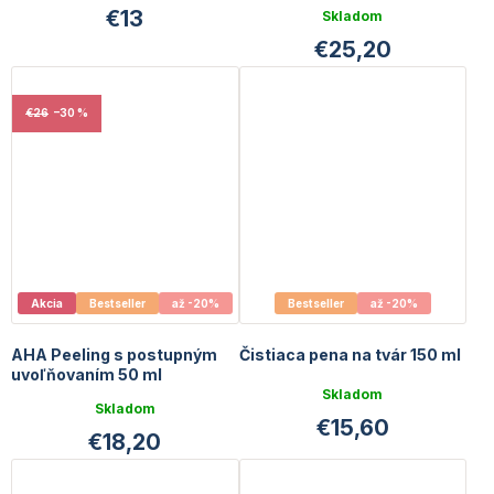
uvoľňovaním 50 ml + 10 ml
€13
Skladom
GRATIS
€25,20
€26
–30 %
Akcia
Bestseller
až -20%
Bestseller
až -20%
AHA Peeling s postupným
Čistiaca pena na tvár 150 ml
uvoľňovaním 50 ml
Priemerné
Skladom
hodnotenie
Skladom
€15,60
produktu
€18,20
je
4,0
z