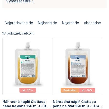
Vymazať filtre
R
a
Najpredávanejšie
Najlacnejšie
Najdrahšie
Abecedne
d
e
17
položiek celkom
n
i
e
p
r
o
d
u
k
t
o
až -20%
Bestseller
až -20%
v
Náhradná náplň Čistiaca
Náhradná náplň Čistiaca
pena na akné 150 ml + 30 ml
pena na tvár 150 ml + 30 ml