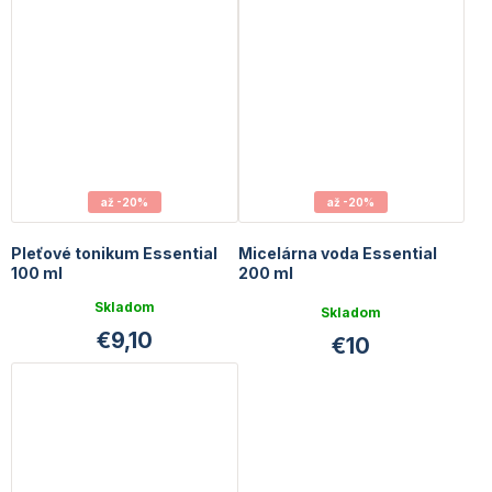
5
hviezdičiek.
až -20%
až -20%
Pleťové tonikum Essential
Micelárna voda Essential
100 ml
200 ml
Priemerné
Skladom
Skladom
hodnotenie
€9,10
€10
produktu
je
5,0
z
5
hviezdičiek.