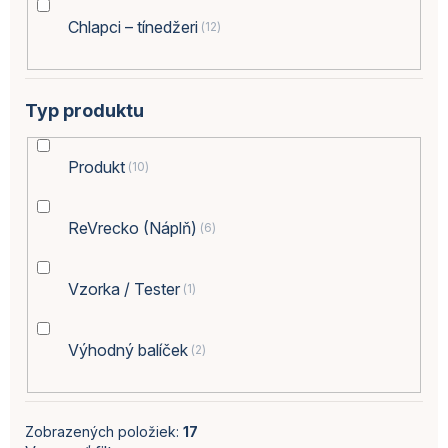
Chlapci – tínedžeri
12
Typ produktu
Produkt
10
ReVrecko (Náplň)
6
Vzorka / Tester
1
Výhodný balíček
2
Zobrazených položiek:
17