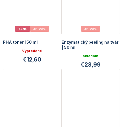
Akcia
až -20%
až -20%
PHA toner 150 ml
Enzymatický peeling na tvár
| 50 ml
Vypredané
Skladom
€12,60
€23,99