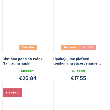
Bestseller
Bestseller
až -20%
Čistiaca pena na tvár +
Upokojujúce pleťové
Náhradná náplň
tonikum na začervenanie
pleti | 100 ml
Skladom
Skladom
€25,84
€17,55
€18
–30 %