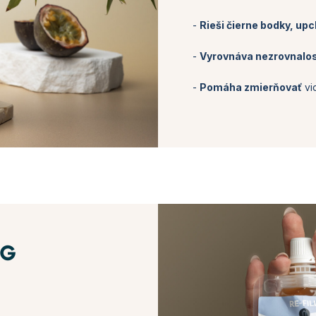
-
Rieši čierne bodky, up
-
Vyrovnáva nezrovnalos
-
Pomáha zmierňovať
vi
NG