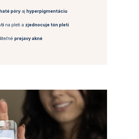
chaté póry
aj
hyperpigmentáciu
ti
na pleti a
zjednocuje tón pleti
diteľné
prejavy akné