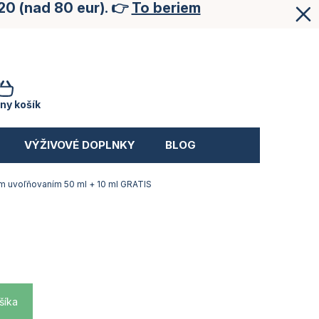
20 (nad 80 eur). 👉
To beriem
NÁKUPNÝ
KOŠÍK
ny košík
VÝŽIVOVÉ DOPLNKY
BLOG
m uvoľňovaním 50 ml + 10 ml GRATIS
šíka