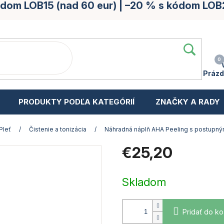
kódom LOB15 (nad 60 eur) | –20 % s kódom LOB
Prázd
PRODUKTY PODĽA KATEGÓRIÍ
ZNAČKY A RADY
Pleť
/
Čistenie a tonizácia
/
Náhradná náplň AHA Peeling s postupný
€25,20
Jednotková
cena:
Skladom
Pridať do ko