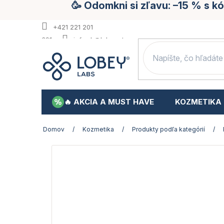
🥳 Odomkni si zľavu: –15 % s 
Prejsť
na
obsah
+421 221 201
391
info.sk@lobey.store
🔥 AKCIA A MUST HAVE
KOZMETIKA
Domov
/
Kozmetika
/
Produkty podľa kategórií
/