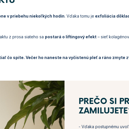
KTU
pne v priebehu niekoľkých hodín
. Vďaka tomu je
exfoliácia dôkla
aktu z prosa siateho sa
postará o liftingový efekt
– sieť kolagéno
iaľ čo spíte. Večer ho naneste na vyčistenú pleť a ráno zmyte 
PREČO SI P
ZAMILUJETE
- Vďaka postupnému uvo