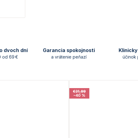
o dvoch dní
Garancia spokojnosti
Klinick
 od 69 €
a vrátenie peňazí
účinok 
€31,99
–40 %