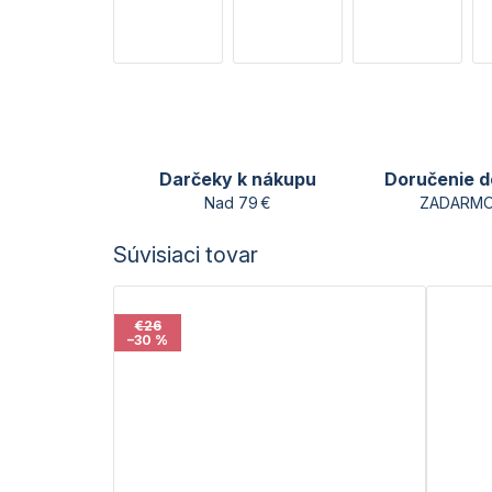
Darčeky k nákupu
Doručenie d
Nad 79 €
ZADARMO
Súvisiaci tovar
€26
–30 %