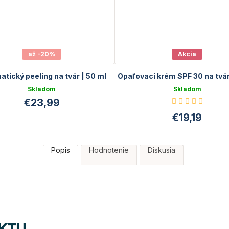
až -20%
Akcia
tický peeling na tvár | 50 ml
Opaľovací krém SPF 30 na tvár
Skladom
Skladom
Priem
€23,99
hodnot
produk
€19,19
je
5,0
z
5
Popis
Hodnotenie
Diskusia
hviezdi