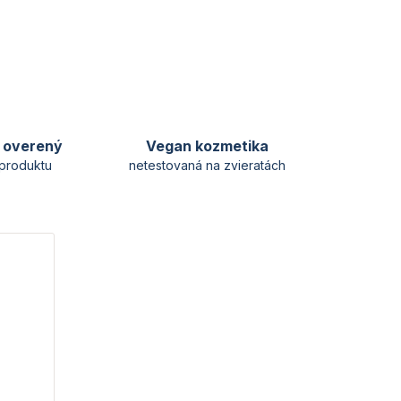
y overený
Vegan kozmetika
produktu
netestovaná na zvieratách