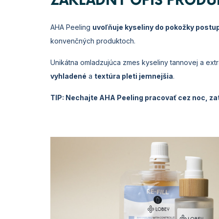
ZÁKLADNÝ OPIS PRODU
AHA Peeling
uvoľňuje kyseliny do pokožky postu
konvenčných produktoch.
Unikátna omladzujúca zmes kyseliny tannovej a extr
vyhladené
a
t
extúra pleti jemnejšia
.
TIP: Nechajte AHA Peeling pracovať cez noc, zat