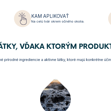
KAM APLIKOVAŤ
Na celú tvár okrem očného okolia.
LÁTKY, VĎAKA KTORÝM PRODUK
é prírodné ingrediencie a aktívne látky, ktoré majú konkrétne úči