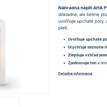
Náhradná náplň AHA P
dôkladne, ale šetrne zb
uvoľňuje upchaté póry, 
pleti.
Uvoľňuje
upchaté p
U
rýchľ
uje miznutie 
Zlepšuje vz
hľad
jem
Zjednocuje tón
a text
Detailné informácie