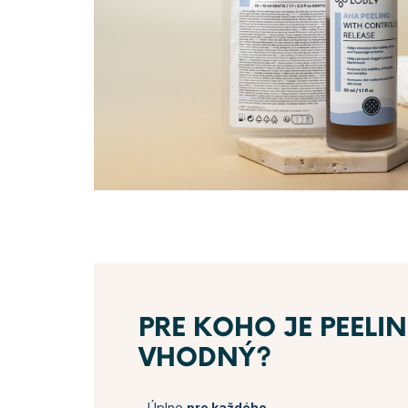
PRE KOHO JE PEELI
VHODNÝ?
- Úplne
pre každého