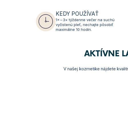
KEDY POUŽÍVAŤ
1× – 3× týždenne večer na suchú
vyčistenú pleť, nechajte pôsobiť
maximálne 10 hodín.
AKTÍVNE 
V našej kozmetike nájdete kvalitn