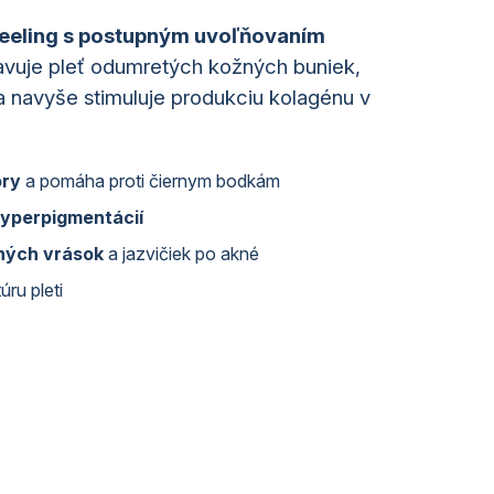
eeling s postupným uvoľňovaním
avuje pleť odumretých kožných buniek,
a navyše stimuluje produkciu kolagénu v
óry
a pomáha proti čiernym bodkám
hyperpigmentácií
ných vrások
a jazvičiek po akné
úru pleti