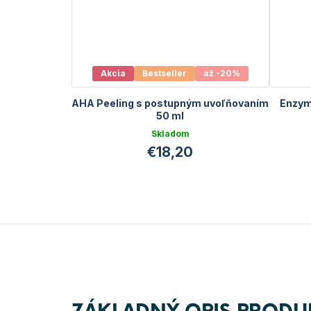
Akcia
Bestseller
až -20%
AHA Peeling s postupným uvoľňovaním
Enzyma
50 ml
Skladom
€18,20