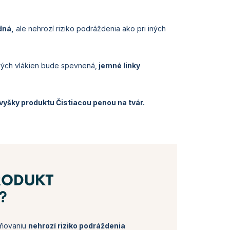
dná,
ale nehrozí riziko podráždenia ako pri iných
vých vlákien bude spevnená,
jemné linky
zvyšky produktu Čistiacou penou na tvár.
RODUKT
?
ľňovaniu
nehrozí riziko podráždenia