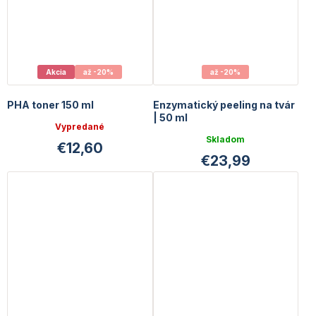
Akcia
až -20%
až -20%
PHA toner 150 ml
Enzymatický peeling na tvár
| 50 ml
Vypredané
Skladom
€12,60
€23,99