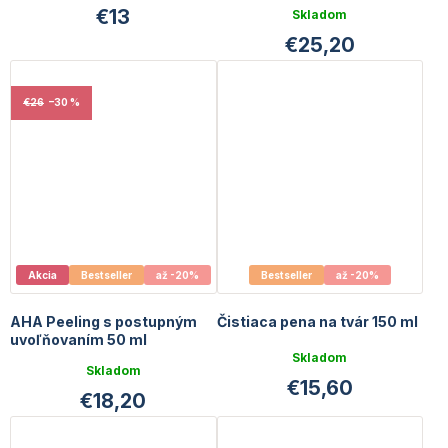
uvoľňovaním 50 ml + 10 ml
€13
Skladom
GRATIS
€25,20
€26
–30 %
Akcia
Bestseller
až -20%
Bestseller
až -20%
AHA Peeling s postupným
Čistiaca pena na tvár 150 ml
uvoľňovaním 50 ml
Priemerné
Skladom
hodnotenie
Skladom
€15,60
produktu
€18,20
je
4,0
z