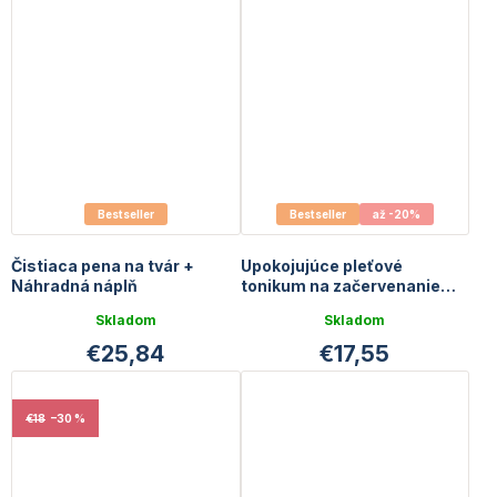
Bestseller
Bestseller
až -20%
Čistiaca pena na tvár +
Upokojujúce pleťové
Náhradná náplň
tonikum na začervenanie
pleti | 100 ml
Skladom
Skladom
€25,84
€17,55
€18
–30 %