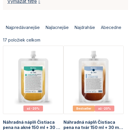
Vymazať filtre
R
a
Najpredávanejšie
Najlacnejšie
Najdrahšie
Abecedne
d
e
17
položiek celkom
n
i
e
p
r
o
d
u
k
t
o
až -20%
Bestseller
až -20%
v
Náhradná náplň Čistiaca
Náhradná náplň Čistiaca
pena na akné 150 ml + 30 ml
pena na tvár 150 ml + 30 ml