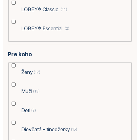
LOBEY® Classic
14
LOBEY® Essential
2
Pre koho
Ženy
17
Muži
13
Deti
2
Dievčatá – tínedžerky
15