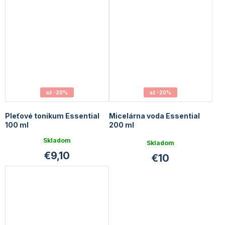
5
hviezdičiek.
až -20%
až -20%
Pleťové tonikum Essential
Micelárna voda Essential
100 ml
200 ml
Priemerné
Skladom
Skladom
hodnotenie
€9,10
€10
produktu
je
5,0
z
5
hviezdičiek.