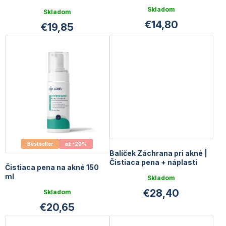
GRATIS
GRATIS
Priemerné
Skladom
Skladom
hodnotenie
€14,80
€19,85
produktu
je
5,0
z
5
hviezdičiek.
Bestseller
až -20%
Balíček Záchrana pri akné |
Čistiaca pena + náplasti
Čistiaca pena na akné 150
ml
Skladom
€28,40
Skladom
€20,65