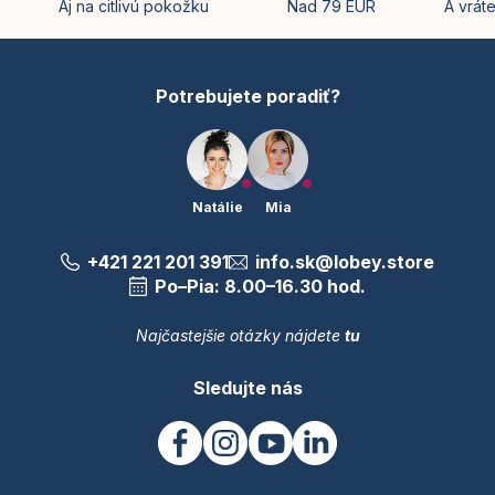
t
Aj na citlivú pokožku
Nad 79 EUR
A vrát
r
i
v
e
k
y
Potrebujete poradiť?
v
ý
p
i
s
u
Natálie
Mia
+421 221 201 391
info.sk@lobey.store
Po–Pia: 8.00–16.30 hod.
Najčastejšie otázky nájdete
tu
Sledujte nás