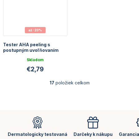
až -20%
Tester AHA peeling s
postupným uvoľňovaním
Skladom
€2,79
17
položiek celkom
O
v
l
á
d
Z
a
á
c
p
i
e
ä
Dermatologicky testovaná
Darčeky k nákupu
Garancia
p