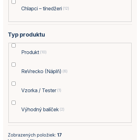
Chlapci – tínedžeri
12
Typ produktu
Produkt
10
ReVrecko (Náplň)
6
Vzorka / Tester
1
Výhodný balíček
2
Zobrazených položiek:
17