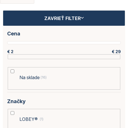
V
ZAVRIEŤ FILTER
ý
p
i
Cena
s
p
r
€
2
€
29
o
d
u
k
Na sklade
16
t
o
v
Značky
LOBEY®
1