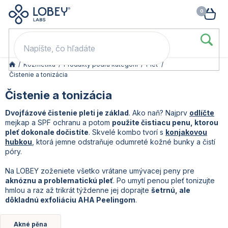
🥳 Odomkni si zľavu: –15 % s kódom LOB15 (nad 60 eur) | –20 % s
Prejsť
NÁK
kódom LOB20 (nad 80 eur). 👉
To beriem
na
KOŠ
obsah
/
Kozmetika
/
Produkty podľa kategórií
/
Pleť
/
Čistenie a tonizácia
Čistenie a tonizácia
Dvojfázové čistenie pleti je základ
. Ako naň? Najprv
odlíčte
mejkap a SPF ochranu a potom
použite čistiacu penu, ktorou
pleť dokonale dočistíte
. Skvelé kombo tvorí s
konjakovou
hubkou
, ktorá jemne odstraňuje odumreté kožné bunky a čistí
póry.
Na LOBEY zoženiete všetko vrátane umývacej peny pre
aknóznu a problematickú pleť
. Po umytí penou pleť tonizujte
hmlou a raz až trikrát týždenne jej doprajte
šetrnú, ale
dôkladnú exfoliáciu AHA Peelingom
.
Akné pěna