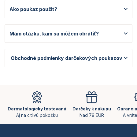
Ako poukaz použiť?
Mám otázku, kam sa môžem obrátiť?
Obchodné podmienky darčekových poukazov
Z
á
p
ä
Dermatologicky testovaná
Darčeky k nákupu
Garancia
t
Aj na citlivú pokožku
Nad 79 EUR
A vrát
i
e