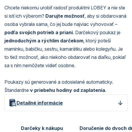
Chcete niekomu urobiť radosť produktmi LOBEY a nie ste
si istí ich výberom?
Darujte možnosť
, aby si obdarovaná
osoba vybrala sama, čo jej bude najviac vyhovovať –
podľa svojich potrieb a prianí
. Darčekový poukaz je
jednoduchým a rýchlim darčekom
, ktorý poteší
maminku, babičku, sestru, kamarátku alebo kolegyňu. Je
to tiež možnosť, ako niekoho obdarovať na diaľku, pokiaľ
sa s ním nemôžete vidieť osobne.
Poukazy sú generované a odosielané automaticky.
Štandardne
v priebehu hodiny od zaplatenia
.
Detailné informácie
Darčeky k nákupu
Doručenie do dvoch d