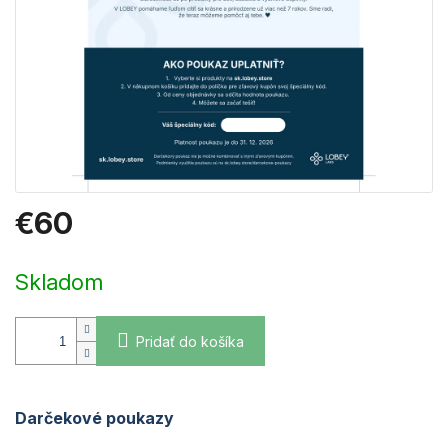
€60
Jednotková
cena:
Skladom
Pridať do košíka
Darčekové poukazy