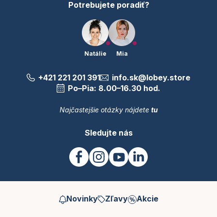
Potrebujete poradiť?
Natálie
Mia
+421 221 201 391
info.sk@lobey.store
Po–Pia: 8.00–16.30 hod.
Najčastejšie otázky nájdete
tu
Sledujte nás
Novinky
Zľavy
Akcie